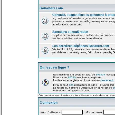
Bonaberi.com
Conseils, suggestions ou questions à prop
Ici, quelques informations générales sur le foncti
pouvez y poster vos conseils, remarques ou sugge
améliorations du forum.
Sanctions et modération
Le pilori de Bonaberi.Com : la liste des forumistes
sactions, et discussion sur la modération.
Les dernières dépèches Bonaberi.com
Via les flux RSS, retrouvez les dernières dépèch
par thèmes : général, news, faits divers, people, G
Qui est en ligne ?
Nos membres ont posté un total de
391809
messag
Nous avons
80719
membres enregistrés
L'utilisateur enregistré le plus récent est
jenifersc4
Il y a en tout
534
utilisateurs en ligne :: 0 Enregistré
Le record du nombre d'utilisateurs en ligne est de
1
Utilisateurs enregistrés : Aucun
Ces données sont basées sur les utilisateurs actifs des cinq der
Connexion
Nom d'utilisateur:
Mot de passe: