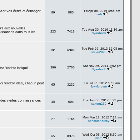
poser vos écrits et échanger
Fri Apr 08, 2016 4:55 pm
89
880
meb
tifs aux nouvelles
Tue Aug 30, 2016 11:36 am
223
7413
aissances dans tous les
Nyanbock
Tue Feb 26, 2013 12:05 pm
191
6396
steve2090
Sat Nov 29, 2014 2:52 pm
396
2700
 l'endroit indiqué.
Nyanbock
i l'endroit idéal, chacun peut
Fri Jul 06, 2012 5:52 am
65
3232
foxyforever
 des vieilles connaissances
Tue Jun 06, 2017 6:23 pm
45
604
sakern230
Mon Mar 12, 2012 7:19 am
27
1766
sonsofanarchy
Wed Oct 03, 2012 8:39 am
65
8378
marc