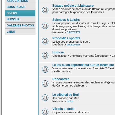
ASSOCIATIONS
Espace poésie et Littérature
BONS PLANS
Venez discuter de poésie ou de littérature, et pro
pour partager l'expérience des forumistes.
DIVERS
HUMOUR
Sciences & Loisirs
Lieu approprié pou discuter de tous les sujets rela
GALERIES PHOTOS
technologiques, vos loisirs, et échanger des conn
domaines pratiques.
LIENS
Modérateur
BABYCAT2
Pronostics sportifs
Le jeu des pronos sur le sport
Modérateur
amatoyoshi
Humour
Une blague ? Une vidéo marrante à proposer ? C'est
Le jeu ou on apprend tout sur un forumiste
Vous voulez mieux connaître un forumiste ? C'est ic
se découvrir ici.
Rencontres
Ici vous pouvez retrouver des anciens ami(e)s ou
du Cameroun ou d'ailleurs...
Le tribunal de Beri
Jeu proposé par Meb.
Modérateur
meke
Vérités et défis
Le jeu des vérités et des défis