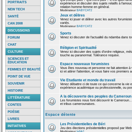
PORTRAITS
expérience et discuter des sujets relatifs à l'amour,
relation homme-femme en général.
NEW TECH
Modérateur
BABYCAT2
Jeux et délires
SANTÉ
Venez ici jouer et délirer avec les autres forumiste
variés.
CAN 2008
Modérateur
BABYCAT2
DISCUSSIONS
Sports
Venez ici discuter de l'actualité du ndamba dans to
FORUM
CHAT
Réligion et Spiritualité
CULTURE
Venez ici discuter des sujets d'ordre religieux, mé
touche au paranormal. Tolérance requise.
SCIENCES ET
ÉDUCATION
Espace nouveaux forumistes
Vous êtes nouveau et personne ne fait attention 
FEMMES ET BEAUTÉ
ici et attirer l'attention, et vous faire vos premiers 
POINT DE VUE
Vie Etudiante et monde du travail
SOUVENIR
Venez débattre ci de toute ce qui concerne la vie e
expérience académique ou professionnelle, ou po
HISTOIRE
A la découverte des peuples du Cameroun
LITTÉRATURE
Les forumistes nous font découvrir le Cameroun...
et tribus camerounaises.
CONTES
POÉSIE
Espace détente
LIVRES
Les Présidentielles de Béri
INITIATIVES
Jeu des élections présidentielles proposé par Meb
Modérateur
lafrik1