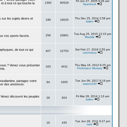
Fri Jun 27, 2025 6:26 am
1392
90529
 et à tout ce qui touche la
Nyanbock
s sur les sujets divers et
Thu Dec 25, 2014 2:58 pm
199
16025
italien
Tue Aug 25, 2015 12:15 pm
256
20861
us vos sports favoris.
Waddle
taphyques, de tout ce qui
Sat Feb 17, 2018 2:55 pm
407
22753
natchoboy
à vous ? Venez vous présenter
Thu May 16, 2013 6:25 am
163
4011
Professeur Moriarty
amis.
studiantine, partagez votre
Tue Jun 06, 2017 6:19 pm
94
3305
sakern230
ser des annonces.
 Venez découvrir les peuples
Fri Mar 28, 2014 1:13 am
26
824
italien
Tue Jun 28, 2011 6:27 pm
16
435
meb