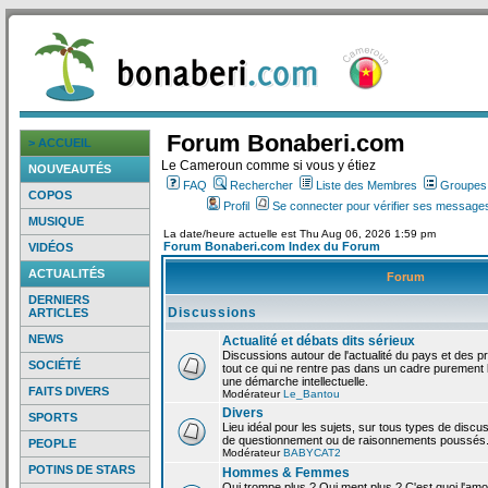
Forum Bonaberi.com
> ACCUEIL
Le Cameroun comme si vous y étiez
NOUVEAUTÉS
FAQ
Rechercher
Liste des Membres
Groupes d
COPOS
Profil
Se connecter pour vérifier ses messages
MUSIQUE
La date/heure actuelle est Thu Aug 06, 2026 1:59 pm
Forum Bonaberi.com Index du Forum
VIDÉOS
ACTUALITÉS
Forum
DERNIERS
Discussions
ARTICLES
NEWS
Actualité et débats dits sérieux
Discussions autour de l'actualité du pays et des p
SOCIÉTÉ
tout ce qui ne rentre pas dans un cadre purement l
une démarche intellectuelle.
FAITS DIVERS
Modérateur
Le_Bantou
Divers
SPORTS
Lieu idéal pour les sujets, sur tous types de discus
de questionnement ou de raisonnements poussés
PEOPLE
Modérateur
BABYCAT2
POTINS DE STARS
Hommes & Femmes
Qui trompe plus ? Qui ment plus ? C'est quoi l'am