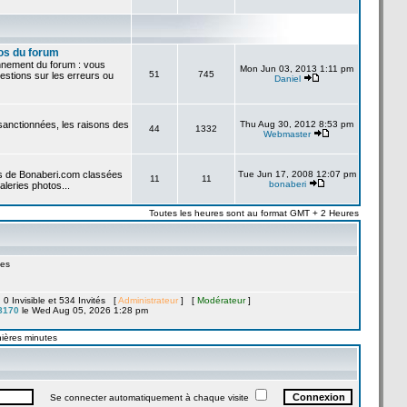
os du forum
onnement du forum : vous
Mon Jun 03, 2013 1:11 pm
51
745
stions sur les erreurs ou
Daniel
 sanctionnées, les raisons des
Thu Aug 30, 2012 8:53 pm
44
1332
Webmaster
es de Bonaberi.com classées
Tue Jun 17, 2008 12:07 pm
11
11
bonaberi
aleries photos...
Toutes les heures sont au format GMT + 2 Heures
es
, 0 Invisible et 534 Invités [
Administrateur
] [
Modérateur
]
8170
le Wed Aug 05, 2026 1:28 pm
nières minutes
Se connecter automatiquement à chaque visite