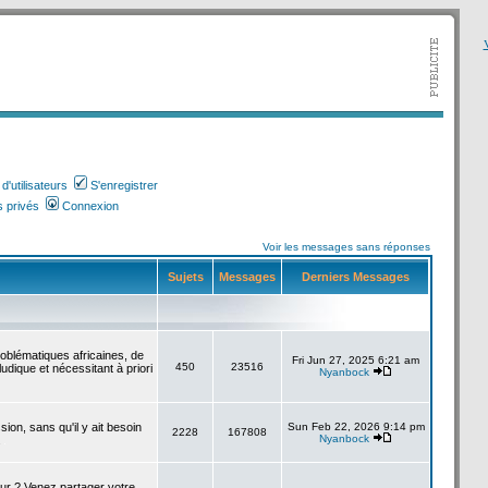
V
'utilisateurs
S'enregistrer
 privés
Connexion
Voir les messages sans réponses
Sujets
Messages
Derniers Messages
roblématiques africaines, de
Fri Jun 27, 2025 6:21 am
450
23516
udique et nécessitant à priori
Nyanbock
sion, sans qu'il y ait besoin
Sun Feb 22, 2026 9:14 pm
2228
167808
Nyanbock
.
our ? Venez partager votre