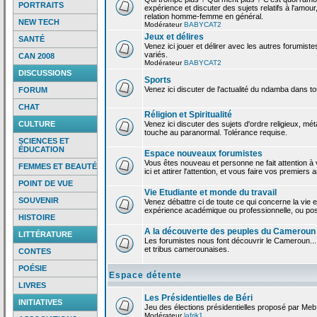
PORTRAITS
expérience et discuter des sujets relatifs à l'amour,
relation homme-femme en général.
NEW TECH
Modérateur
BABYCAT2
Jeux et délires
SANTÉ
Venez ici jouer et délirer avec les autres forumiste
variés.
CAN 2008
Modérateur
BABYCAT2
DISCUSSIONS
Sports
Venez ici discuter de l'actualité du ndamba dans to
FORUM
CHAT
Réligion et Spiritualité
CULTURE
Venez ici discuter des sujets d'ordre religieux, mé
touche au paranormal. Tolérance requise.
SCIENCES ET
ÉDUCATION
Espace nouveaux forumistes
Vous êtes nouveau et personne ne fait attention 
FEMMES ET BEAUTÉ
ici et attirer l'attention, et vous faire vos premiers 
POINT DE VUE
Vie Etudiante et monde du travail
SOUVENIR
Venez débattre ci de toute ce qui concerne la vie e
expérience académique ou professionnelle, ou po
HISTOIRE
A la découverte des peuples du Cameroun
LITTÉRATURE
Les forumistes nous font découvrir le Cameroun...
et tribus camerounaises.
CONTES
POÉSIE
Espace détente
LIVRES
Les Présidentielles de Béri
INITIATIVES
Jeu des élections présidentielles proposé par Meb
Modérateur
lafrik1