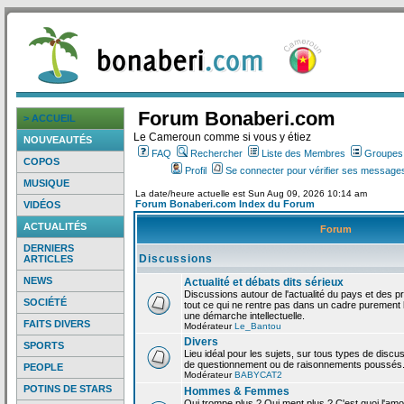
Forum Bonaberi.com
> ACCUEIL
Le Cameroun comme si vous y étiez
NOUVEAUTÉS
FAQ
Rechercher
Liste des Membres
Groupes d
COPOS
Profil
Se connecter pour vérifier ses messages
MUSIQUE
La date/heure actuelle est Sun Aug 09, 2026 10:14 am
Forum Bonaberi.com Index du Forum
VIDÉOS
ACTUALITÉS
Forum
DERNIERS
Discussions
ARTICLES
NEWS
Actualité et débats dits sérieux
Discussions autour de l'actualité du pays et des p
SOCIÉTÉ
tout ce qui ne rentre pas dans un cadre purement l
une démarche intellectuelle.
FAITS DIVERS
Modérateur
Le_Bantou
Divers
SPORTS
Lieu idéal pour les sujets, sur tous types de discus
de questionnement ou de raisonnements poussés
PEOPLE
Modérateur
BABYCAT2
POTINS DE STARS
Hommes & Femmes
Qui trompe plus ? Qui ment plus ? C'est quoi l'am