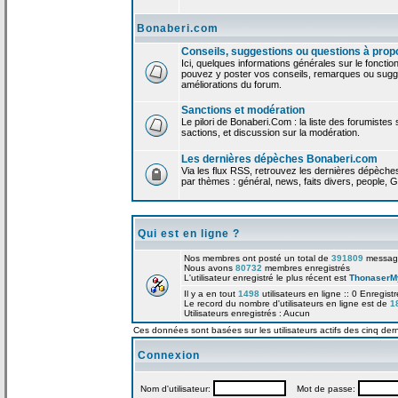
Bonaberi.com
Conseils, suggestions ou questions à prop
Ici, quelques informations générales sur le foncti
pouvez y poster vos conseils, remarques ou sugge
améliorations du forum.
Sanctions et modération
Le pilori de Bonaberi.Com : la liste des forumistes
sactions, et discussion sur la modération.
Les dernières dépèches Bonaberi.com
Via les flux RSS, retrouvez les dernières dépèch
par thèmes : général, news, faits divers, people, G
Qui est en ligne ?
Nos membres ont posté un total de
391809
messag
Nous avons
80732
membres enregistrés
L'utilisateur enregistré le plus récent est
ThonaserM
Il y a en tout
1498
utilisateurs en ligne :: 0 Enregist
Le record du nombre d'utilisateurs en ligne est de
1
Utilisateurs enregistrés : Aucun
Ces données sont basées sur les utilisateurs actifs des cinq der
Connexion
Nom d'utilisateur:
Mot de passe: