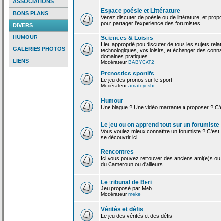
ASSOCIATIONS
Espace poésie et Littérature
BONS PLANS
Venez discuter de poésie ou de littérature, et pro
pour partager l'expérience des forumistes.
DIVERS
HUMOUR
Sciences & Loisirs
Lieu approprié pou discuter de tous les sujets rela
GALERIES PHOTOS
technologiques, vos loisirs, et échanger des conn
domaines pratiques.
LIENS
Modérateur
BABYCAT2
Pronostics sportifs
Le jeu des pronos sur le sport
Modérateur
amatoyoshi
Humour
Une blague ? Une vidéo marrante à proposer ? C'est
Le jeu ou on apprend tout sur un forumiste
Vous voulez mieux connaître un forumiste ? C'est ic
se découvrir ici.
Rencontres
Ici vous pouvez retrouver des anciens ami(e)s ou
du Cameroun ou d'ailleurs...
Le tribunal de Beri
Jeu proposé par Meb.
Modérateur
meke
Vérités et défis
Le jeu des vérités et des défis