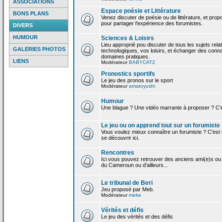
ASSOCIATIONS
Espace poésie et Littérature
BONS PLANS
Venez discuter de poésie ou de littérature, et pro
pour partager l'expérience des forumistes.
DIVERS
HUMOUR
Sciences & Loisirs
Lieu approprié pou discuter de tous les sujets rela
GALERIES PHOTOS
technologiques, vos loisirs, et échanger des conn
domaines pratiques.
LIENS
Modérateur
BABYCAT2
Pronostics sportifs
Le jeu des pronos sur le sport
Modérateur
amatoyoshi
Humour
Une blague ? Une vidéo marrante à proposer ? C'est
Le jeu ou on apprend tout sur un forumiste
Vous voulez mieux connaître un forumiste ? C'est ic
se découvrir ici.
Rencontres
Ici vous pouvez retrouver des anciens ami(e)s ou
du Cameroun ou d'ailleurs...
Le tribunal de Beri
Jeu proposé par Meb.
Modérateur
meke
Vérités et défis
Le jeu des vérités et des défis