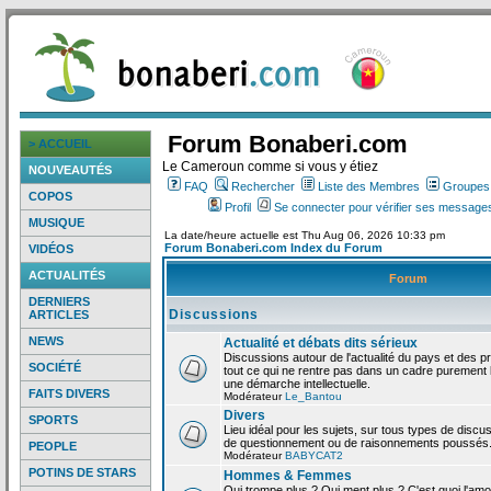
Forum Bonaberi.com
> ACCUEIL
Le Cameroun comme si vous y étiez
NOUVEAUTÉS
FAQ
Rechercher
Liste des Membres
Groupes d
COPOS
Profil
Se connecter pour vérifier ses messages
MUSIQUE
La date/heure actuelle est Thu Aug 06, 2026 10:33 pm
Forum Bonaberi.com Index du Forum
VIDÉOS
ACTUALITÉS
Forum
DERNIERS
Discussions
ARTICLES
NEWS
Actualité et débats dits sérieux
Discussions autour de l'actualité du pays et des p
SOCIÉTÉ
tout ce qui ne rentre pas dans un cadre purement l
une démarche intellectuelle.
FAITS DIVERS
Modérateur
Le_Bantou
Divers
SPORTS
Lieu idéal pour les sujets, sur tous types de discus
de questionnement ou de raisonnements poussés
PEOPLE
Modérateur
BABYCAT2
POTINS DE STARS
Hommes & Femmes
Qui trompe plus ? Qui ment plus ? C'est quoi l'am