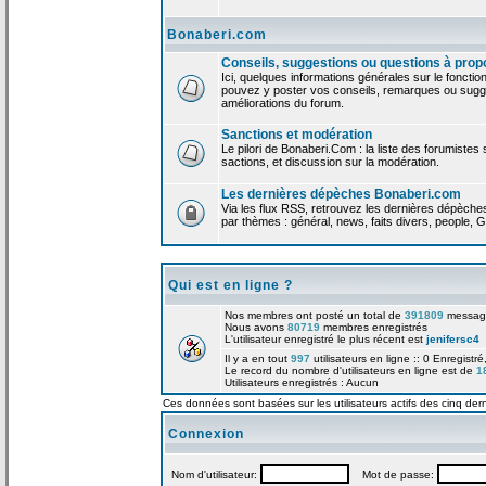
Bonaberi.com
Conseils, suggestions ou questions à prop
Ici, quelques informations générales sur le foncti
pouvez y poster vos conseils, remarques ou sugge
améliorations du forum.
Sanctions et modération
Le pilori de Bonaberi.Com : la liste des forumistes
sactions, et discussion sur la modération.
Les dernières dépèches Bonaberi.com
Via les flux RSS, retrouvez les dernières dépèch
par thèmes : général, news, faits divers, people, G
Qui est en ligne ?
Nos membres ont posté un total de
391809
messag
Nous avons
80719
membres enregistrés
L'utilisateur enregistré le plus récent est
jenifersc4
Il y a en tout
997
utilisateurs en ligne :: 0 Enregistré
Le record du nombre d'utilisateurs en ligne est de
1
Utilisateurs enregistrés : Aucun
Ces données sont basées sur les utilisateurs actifs des cinq der
Connexion
Nom d'utilisateur:
Mot de passe: