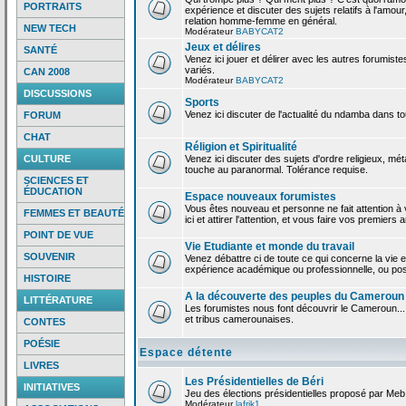
PORTRAITS
expérience et discuter des sujets relatifs à l'amour,
relation homme-femme en général.
NEW TECH
Modérateur
BABYCAT2
Jeux et délires
SANTÉ
Venez ici jouer et délirer avec les autres forumiste
variés.
CAN 2008
Modérateur
BABYCAT2
DISCUSSIONS
Sports
Venez ici discuter de l'actualité du ndamba dans to
FORUM
CHAT
Réligion et Spiritualité
CULTURE
Venez ici discuter des sujets d'ordre religieux, mé
touche au paranormal. Tolérance requise.
SCIENCES ET
ÉDUCATION
Espace nouveaux forumistes
Vous êtes nouveau et personne ne fait attention 
FEMMES ET BEAUTÉ
ici et attirer l'attention, et vous faire vos premiers 
POINT DE VUE
Vie Etudiante et monde du travail
SOUVENIR
Venez débattre ci de toute ce qui concerne la vie e
expérience académique ou professionnelle, ou po
HISTOIRE
A la découverte des peuples du Cameroun
LITTÉRATURE
Les forumistes nous font découvrir le Cameroun...
et tribus camerounaises.
CONTES
POÉSIE
Espace détente
LIVRES
Les Présidentielles de Béri
INITIATIVES
Jeu des élections présidentielles proposé par Meb
Modérateur
lafrik1