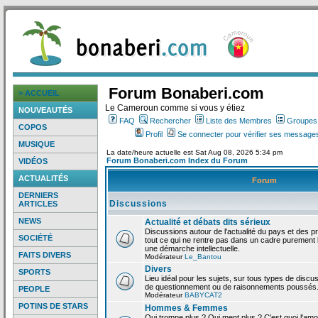
Forum Bonaberi.com
> ACCUEIL
Le Cameroun comme si vous y étiez
NOUVEAUTÉS
FAQ
Rechercher
Liste des Membres
Groupes d
COPOS
Profil
Se connecter pour vérifier ses messages
MUSIQUE
La date/heure actuelle est Sat Aug 08, 2026 5:34 pm
Forum Bonaberi.com Index du Forum
VIDÉOS
ACTUALITÉS
Forum
DERNIERS
Discussions
ARTICLES
NEWS
Actualité et débats dits sérieux
Discussions autour de l'actualité du pays et des p
SOCIÉTÉ
tout ce qui ne rentre pas dans un cadre purement l
une démarche intellectuelle.
FAITS DIVERS
Modérateur
Le_Bantou
Divers
SPORTS
Lieu idéal pour les sujets, sur tous types de discus
de questionnement ou de raisonnements poussés
PEOPLE
Modérateur
BABYCAT2
POTINS DE STARS
Hommes & Femmes
Qui trompe plus ? Qui ment plus ? C'est quoi l'am