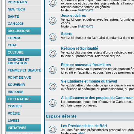
PORTRAITS
expérience et discuter des sujets relatifs à l'amour,
relation homme-femme en général.
NEW TECH
Modérateur
BABYCAT2
Jeux et délires
SANTÉ
Venez ici jouer et délirer avec les autres forumiste
variés.
CAN 2008
Modérateur
BABYCAT2
DISCUSSIONS
Sports
Venez ici discuter de l'actualité du ndamba dans to
FORUM
CHAT
Réligion et Spiritualité
CULTURE
Venez ici discuter des sujets d'ordre religieux, mé
touche au paranormal. Tolérance requise.
SCIENCES ET
ÉDUCATION
Espace nouveaux forumistes
Vous êtes nouveau et personne ne fait attention 
FEMMES ET BEAUTÉ
ici et attirer l'attention, et vous faire vos premiers 
POINT DE VUE
Vie Etudiante et monde du travail
SOUVENIR
Venez débattre ci de toute ce qui concerne la vie e
expérience académique ou professionnelle, ou po
HISTOIRE
A la découverte des peuples du Cameroun
LITTÉRATURE
Les forumistes nous font découvrir le Cameroun...
et tribus camerounaises.
CONTES
POÉSIE
Espace détente
LIVRES
Les Présidentielles de Béri
INITIATIVES
Jeu des élections présidentielles proposé par Meb
Modérateur
lafrik1