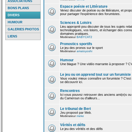
ASSOCIATIONS
Espace poésie et Littérature
BONS PLANS
Venez discuter de poésie ou de littérature, et pro
pour partager l'expérience des forumistes.
DIVERS
HUMOUR
Sciences & Loisirs
Lieu approprié pou discuter de tous les sujets rela
GALERIES PHOTOS
technologiques, vos loisirs, et échanger des conn
domaines pratiques.
LIENS
Modérateur
BABYCAT2
Pronostics sportifs
Le jeu des pronos sur le sport
Modérateur
amatoyoshi
Humour
Une blague ? Une vidéo marrante à proposer ? C'est
Le jeu ou on apprend tout sur un forumiste
Vous voulez mieux connaître un forumiste ? C'est ic
se découvrir ici.
Rencontres
Ici vous pouvez retrouver des anciens ami(e)s ou
du Cameroun ou d'ailleurs...
Le tribunal de Beri
Jeu proposé par Meb.
Modérateur
meke
Vérités et défis
Le jeu des vérités et des défis