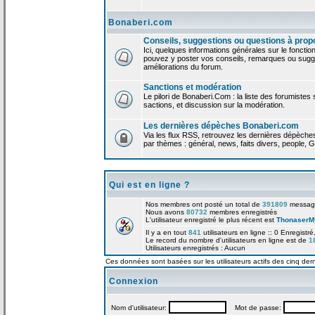
Bonaberi.com
Conseils, suggestions ou questions à prop
Ici, quelques informations générales sur le foncti
pouvez y poster vos conseils, remarques ou sugge
améliorations du forum.
Sanctions et modération
Le pilori de Bonaberi.Com : la liste des forumistes
sactions, et discussion sur la modération.
Les dernières dépèches Bonaberi.com
Via les flux RSS, retrouvez les dernières dépèch
par thèmes : général, news, faits divers, people, G
Qui est en ligne ?
Nos membres ont posté un total de
391809
messag
Nous avons
80732
membres enregistrés
L'utilisateur enregistré le plus récent est
ThonaserM
Il y a en tout
841
utilisateurs en ligne :: 0 Enregistré
Le record du nombre d'utilisateurs en ligne est de
1
Utilisateurs enregistrés : Aucun
Ces données sont basées sur les utilisateurs actifs des cinq der
Connexion
Nom d'utilisateur:
Mot de passe: