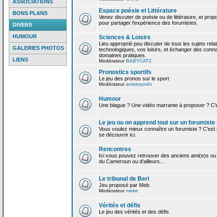
ASSOCIATIONS
Espace poésie et Littérature
BONS PLANS
Venez discuter de poésie ou de littérature, et pro
pour partager l'expérience des forumistes.
DIVERS
HUMOUR
Sciences & Loisirs
Lieu approprié pou discuter de tous les sujets rela
GALERIES PHOTOS
technologiques, vos loisirs, et échanger des conn
domaines pratiques.
LIENS
Modérateur
BABYCAT2
Pronostics sportifs
Le jeu des pronos sur le sport
Modérateur
amatoyoshi
Humour
Une blague ? Une vidéo marrante à proposer ? C'est
Le jeu ou on apprend tout sur un forumiste
Vous voulez mieux connaître un forumiste ? C'est ic
se découvrir ici.
Rencontres
Ici vous pouvez retrouver des anciens ami(e)s ou
du Cameroun ou d'ailleurs...
Le tribunal de Beri
Jeu proposé par Meb.
Modérateur
meke
Vérités et défis
Le jeu des vérités et des défis