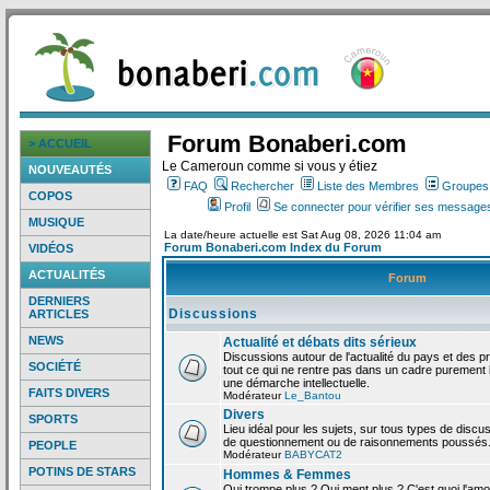
Forum Bonaberi.com
> ACCUEIL
Le Cameroun comme si vous y étiez
NOUVEAUTÉS
FAQ
Rechercher
Liste des Membres
Groupes d
COPOS
Profil
Se connecter pour vérifier ses messages
MUSIQUE
La date/heure actuelle est Sat Aug 08, 2026 11:04 am
Forum Bonaberi.com Index du Forum
VIDÉOS
ACTUALITÉS
Forum
DERNIERS
Discussions
ARTICLES
NEWS
Actualité et débats dits sérieux
Discussions autour de l'actualité du pays et des p
SOCIÉTÉ
tout ce qui ne rentre pas dans un cadre purement l
une démarche intellectuelle.
FAITS DIVERS
Modérateur
Le_Bantou
Divers
SPORTS
Lieu idéal pour les sujets, sur tous types de discus
de questionnement ou de raisonnements poussés
PEOPLE
Modérateur
BABYCAT2
POTINS DE STARS
Hommes & Femmes
Qui trompe plus ? Qui ment plus ? C'est quoi l'am