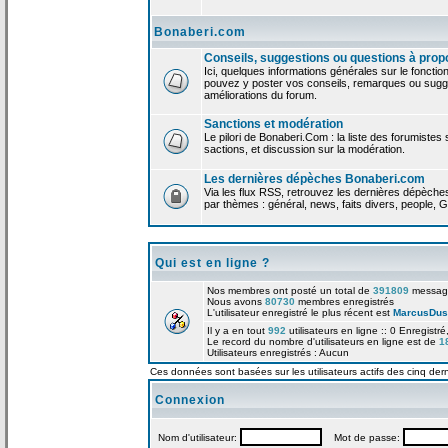
Bonaberi.com
Conseils, suggestions ou questions à prop
Ici, quelques informations générales sur le foncti
pouvez y poster vos conseils, remarques ou sugge
améliorations du forum.
Sanctions et modération
Le pilori de Bonaberi.Com : la liste des forumistes
sactions, et discussion sur la modération.
Les dernières dépèches Bonaberi.com
Via les flux RSS, retrouvez les dernières dépèch
par thèmes : général, news, faits divers, people, G
Qui est en ligne ?
Nos membres ont posté un total de
391809
messag
Nous avons
80730
membres enregistrés
L'utilisateur enregistré le plus récent est
MarcusDus
Il y a en tout
992
utilisateurs en ligne :: 0 Enregistré
Le record du nombre d'utilisateurs en ligne est de
1
Utilisateurs enregistrés : Aucun
Ces données sont basées sur les utilisateurs actifs des cinq der
Connexion
Nom d'utilisateur:
Mot de passe: