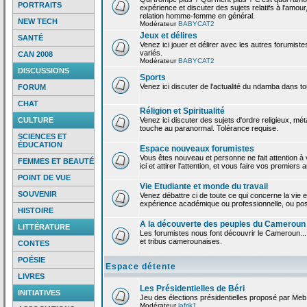
PORTRAITS
expérience et discuter des sujets relatifs à l'amour,
relation homme-femme en général.
NEW TECH
Modérateur
BABYCAT2
Jeux et délires
SANTÉ
Venez ici jouer et délirer avec les autres forumiste
variés.
CAN 2008
Modérateur
BABYCAT2
DISCUSSIONS
Sports
Venez ici discuter de l'actualité du ndamba dans to
FORUM
CHAT
Réligion et Spiritualité
CULTURE
Venez ici discuter des sujets d'ordre religieux, mé
touche au paranormal. Tolérance requise.
SCIENCES ET
ÉDUCATION
Espace nouveaux forumistes
Vous êtes nouveau et personne ne fait attention 
FEMMES ET BEAUTÉ
ici et attirer l'attention, et vous faire vos premiers 
POINT DE VUE
Vie Etudiante et monde du travail
SOUVENIR
Venez débattre ci de toute ce qui concerne la vie e
expérience académique ou professionnelle, ou po
HISTOIRE
A la découverte des peuples du Cameroun
LITTÉRATURE
Les forumistes nous font découvrir le Cameroun...
et tribus camerounaises.
CONTES
POÉSIE
Espace détente
LIVRES
Les Présidentielles de Béri
INITIATIVES
Jeu des élections présidentielles proposé par Meb
Modérateur
lafrik1