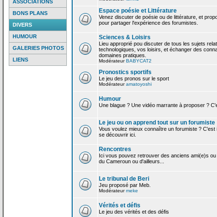
ASSOCIATIONS
Espace poésie et Littérature
BONS PLANS
Venez discuter de poésie ou de littérature, et pro
pour partager l'expérience des forumistes.
DIVERS
HUMOUR
Sciences & Loisirs
Lieu approprié pou discuter de tous les sujets rela
GALERIES PHOTOS
technologiques, vos loisirs, et échanger des conn
domaines pratiques.
LIENS
Modérateur
BABYCAT2
Pronostics sportifs
Le jeu des pronos sur le sport
Modérateur
amatoyoshi
Humour
Une blague ? Une vidéo marrante à proposer ? C'est
Le jeu ou on apprend tout sur un forumiste
Vous voulez mieux connaître un forumiste ? C'est ic
se découvrir ici.
Rencontres
Ici vous pouvez retrouver des anciens ami(e)s ou
du Cameroun ou d'ailleurs...
Le tribunal de Beri
Jeu proposé par Meb.
Modérateur
meke
Vérités et défis
Le jeu des vérités et des défis