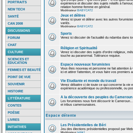
PORTRAITS
expérience et discuter des sujets relatifs à l'amour,
relation homme-femme en général.
NEW TECH
Modérateur
BABYCAT2
Jeux et délires
SANTÉ
Venez ici jouer et délirer avec les autres forumiste
variés.
CAN 2008
Modérateur
BABYCAT2
DISCUSSIONS
Sports
Venez ici discuter de l'actualité du ndamba dans to
FORUM
CHAT
Réligion et Spiritualité
CULTURE
Venez ici discuter des sujets d'ordre religieux, mé
touche au paranormal. Tolérance requise.
SCIENCES ET
ÉDUCATION
Espace nouveaux forumistes
Vous êtes nouveau et personne ne fait attention 
FEMMES ET BEAUTÉ
ici et attirer l'attention, et vous faire vos premiers 
POINT DE VUE
Vie Etudiante et monde du travail
SOUVENIR
Venez débattre ci de toute ce qui concerne la vie e
expérience académique ou professionnelle, ou po
HISTOIRE
A la découverte des peuples du Cameroun
LITTÉRATURE
Les forumistes nous font découvrir le Cameroun...
et tribus camerounaises.
CONTES
POÉSIE
Espace détente
LIVRES
Les Présidentielles de Béri
INITIATIVES
Jeu des élections présidentielles proposé par Meb
Modérateur
lafrik1