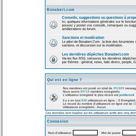
Bonaberi.com
Conseils, suggestions ou questions à prop
Ici, quelques informations générales sur le foncti
pouvez y poster vos conseils, remarques ou sugge
améliorations du forum.
Sanctions et modération
Le pilori de Bonaberi.Com : la liste des forumistes
sactions, et discussion sur la modération.
Les dernières dépèches Bonaberi.com
Via les flux RSS, retrouvez les dernières dépèch
par thèmes : général, news, faits divers, people, G
Qui est en ligne ?
Nos membres ont posté un total de
391809
messag
Nous avons
80719
membres enregistrés
L'utilisateur enregistré le plus récent est
jenifersc4
Il y a en tout
838
utilisateurs en ligne :: 0 Enregistré
Le record du nombre d'utilisateurs en ligne est de
1
Utilisateurs enregistrés : Aucun
Ces données sont basées sur les utilisateurs actifs des cinq der
Connexion
Nom d'utilisateur:
Mot de passe: