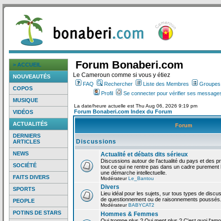
Forum Bonaberi.com
> ACCUEIL
Le Cameroun comme si vous y étiez
NOUVEAUTÉS
FAQ
Rechercher
Liste des Membres
Groupes d
COPOS
Profil
Se connecter pour vérifier ses messages
MUSIQUE
La date/heure actuelle est Thu Aug 06, 2026 9:19 pm
Forum Bonaberi.com Index du Forum
VIDÉOS
ACTUALITÉS
Forum
DERNIERS
Discussions
ARTICLES
NEWS
Actualité et débats dits sérieux
Discussions autour de l'actualité du pays et des p
SOCIÉTÉ
tout ce qui ne rentre pas dans un cadre purement l
une démarche intellectuelle.
FAITS DIVERS
Modérateur
Le_Bantou
Divers
SPORTS
Lieu idéal pour les sujets, sur tous types de discus
de questionnement ou de raisonnements poussés
PEOPLE
Modérateur
BABYCAT2
POTINS DE STARS
Hommes & Femmes
Qui trompe plus ? Qui ment plus ? C'est quoi l'am