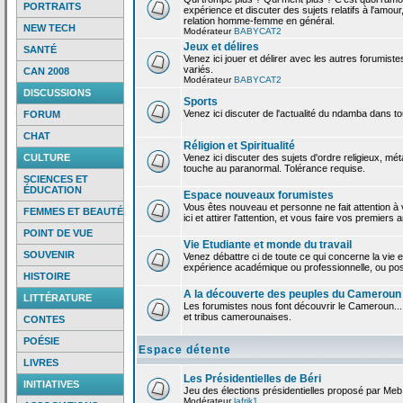
PORTRAITS
expérience et discuter des sujets relatifs à l'amour,
relation homme-femme en général.
NEW TECH
Modérateur
BABYCAT2
Jeux et délires
SANTÉ
Venez ici jouer et délirer avec les autres forumiste
variés.
CAN 2008
Modérateur
BABYCAT2
DISCUSSIONS
Sports
Venez ici discuter de l'actualité du ndamba dans to
FORUM
CHAT
Réligion et Spiritualité
CULTURE
Venez ici discuter des sujets d'ordre religieux, mé
touche au paranormal. Tolérance requise.
SCIENCES ET
ÉDUCATION
Espace nouveaux forumistes
Vous êtes nouveau et personne ne fait attention 
FEMMES ET BEAUTÉ
ici et attirer l'attention, et vous faire vos premiers 
POINT DE VUE
Vie Etudiante et monde du travail
SOUVENIR
Venez débattre ci de toute ce qui concerne la vie e
expérience académique ou professionnelle, ou po
HISTOIRE
A la découverte des peuples du Cameroun
LITTÉRATURE
Les forumistes nous font découvrir le Cameroun...
et tribus camerounaises.
CONTES
POÉSIE
Espace détente
LIVRES
Les Présidentielles de Béri
INITIATIVES
Jeu des élections présidentielles proposé par Meb
Modérateur
lafrik1