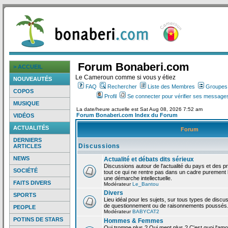
Forum Bonaberi.com
> ACCUEIL
Le Cameroun comme si vous y étiez
NOUVEAUTÉS
FAQ
Rechercher
Liste des Membres
Groupes d
COPOS
Profil
Se connecter pour vérifier ses messages
MUSIQUE
La date/heure actuelle est Sat Aug 08, 2026 7:52 am
Forum Bonaberi.com Index du Forum
VIDÉOS
ACTUALITÉS
Forum
DERNIERS
Discussions
ARTICLES
NEWS
Actualité et débats dits sérieux
Discussions autour de l'actualité du pays et des p
SOCIÉTÉ
tout ce qui ne rentre pas dans un cadre purement l
une démarche intellectuelle.
FAITS DIVERS
Modérateur
Le_Bantou
Divers
SPORTS
Lieu idéal pour les sujets, sur tous types de discus
de questionnement ou de raisonnements poussés
PEOPLE
Modérateur
BABYCAT2
POTINS DE STARS
Hommes & Femmes
Qui trompe plus ? Qui ment plus ? C'est quoi l'am