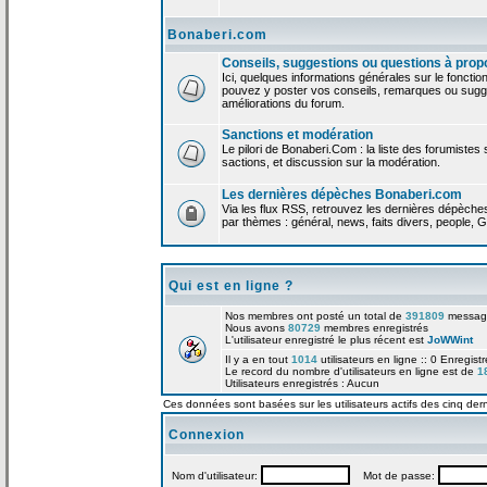
Bonaberi.com
Conseils, suggestions ou questions à prop
Ici, quelques informations générales sur le foncti
pouvez y poster vos conseils, remarques ou sugge
améliorations du forum.
Sanctions et modération
Le pilori de Bonaberi.Com : la liste des forumistes
sactions, et discussion sur la modération.
Les dernières dépèches Bonaberi.com
Via les flux RSS, retrouvez les dernières dépèch
par thèmes : général, news, faits divers, people, G
Qui est en ligne ?
Nos membres ont posté un total de
391809
messag
Nous avons
80729
membres enregistrés
L'utilisateur enregistré le plus récent est
JoWWint
Il y a en tout
1014
utilisateurs en ligne :: 0 Enregist
Le record du nombre d'utilisateurs en ligne est de
1
Utilisateurs enregistrés : Aucun
Ces données sont basées sur les utilisateurs actifs des cinq der
Connexion
Nom d'utilisateur:
Mot de passe: