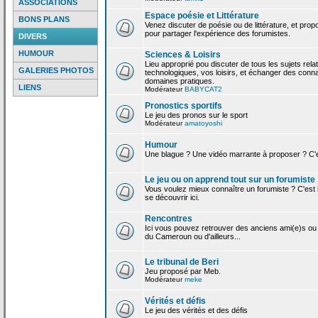
ASSOCIATIONS
Espace poésie et Littérature
BONS PLANS
Venez discuter de poésie ou de littérature, et pro
pour partager l'expérience des forumistes.
DIVERS
HUMOUR
Sciences & Loisirs
Lieu approprié pou discuter de tous les sujets rela
GALERIES PHOTOS
technologiques, vos loisirs, et échanger des conn
domaines pratiques.
LIENS
Modérateur
BABYCAT2
Pronostics sportifs
Le jeu des pronos sur le sport
Modérateur
amatoyoshi
Humour
Une blague ? Une vidéo marrante à proposer ? C'est
Le jeu ou on apprend tout sur un forumiste
Vous voulez mieux connaître un forumiste ? C'est ic
se découvrir ici.
Rencontres
Ici vous pouvez retrouver des anciens ami(e)s ou
du Cameroun ou d'ailleurs...
Le tribunal de Beri
Jeu proposé par Meb.
Modérateur
meke
Vérités et défis
Le jeu des vérités et des défis