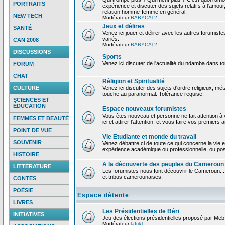
PORTRAITS
expérience et discuter des sujets relatifs à l'amour,
relation homme-femme en général.
NEW TECH
Modérateur
BABYCAT2
Jeux et délires
SANTÉ
Venez ici jouer et délirer avec les autres forumiste
variés.
CAN 2008
Modérateur
BABYCAT2
DISCUSSIONS
Sports
Venez ici discuter de l'actualité du ndamba dans to
FORUM
CHAT
Réligion et Spiritualité
CULTURE
Venez ici discuter des sujets d'ordre religieux, mé
touche au paranormal. Tolérance requise.
SCIENCES ET
ÉDUCATION
Espace nouveaux forumistes
Vous êtes nouveau et personne ne fait attention 
FEMMES ET BEAUTÉ
ici et attirer l'attention, et vous faire vos premiers 
POINT DE VUE
Vie Etudiante et monde du travail
SOUVENIR
Venez débattre ci de toute ce qui concerne la vie e
expérience académique ou professionnelle, ou po
HISTOIRE
A la découverte des peuples du Cameroun
LITTÉRATURE
Les forumistes nous font découvrir le Cameroun...
et tribus camerounaises.
CONTES
POÉSIE
Espace détente
LIVRES
Les Présidentielles de Béri
INITIATIVES
Jeu des élections présidentielles proposé par Meb
Modérateur
lafrik1