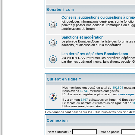
Bonaberi.com
Conseils, suggestions ou questions à prop
Ici, quelques informations générales sur le foncti
pouvez y poster vos conseils, remarques ou sugge
améliorations du forum.
Sanctions et modération
Le pilori de Bonaberi.Com : la liste des forumistes
sactions, et discussion sur la modération.
Les dernières dépèches Bonaberi.com
Via les flux RSS, retrouvez les dernières dépèch
par thèmes : général, news, faits divers, people, G
Qui est en ligne ?
Nos membres ont posté un total de
391809
messag
Nous avons
80741
membres enregistrés
L'utilisateur enregistré le plus récent est
quessaqua
Il y a en tout
1467
utilisateurs en ligne :: 0 Enregist
Le record du nombre d'utilisateurs en ligne est de
1
Utilisateurs enregistrés : Aucun
Ces données sont basées sur les utilisateurs actifs des cinq der
Connexion
Nom d'utilisateur:
Mot de passe: