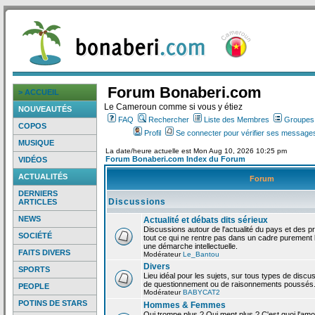
Forum Bonaberi.com
> ACCUEIL
Le Cameroun comme si vous y étiez
NOUVEAUTÉS
FAQ
Rechercher
Liste des Membres
Groupes d
COPOS
Profil
Se connecter pour vérifier ses messages
MUSIQUE
La date/heure actuelle est Mon Aug 10, 2026 10:25 pm
Forum Bonaberi.com Index du Forum
VIDÉOS
ACTUALITÉS
Forum
DERNIERS
Discussions
ARTICLES
NEWS
Actualité et débats dits sérieux
Discussions autour de l'actualité du pays et des p
SOCIÉTÉ
tout ce qui ne rentre pas dans un cadre purement l
une démarche intellectuelle.
FAITS DIVERS
Modérateur
Le_Bantou
Divers
SPORTS
Lieu idéal pour les sujets, sur tous types de discus
de questionnement ou de raisonnements poussés
PEOPLE
Modérateur
BABYCAT2
POTINS DE STARS
Hommes & Femmes
Qui trompe plus ? Qui ment plus ? C'est quoi l'am