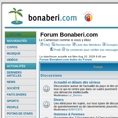
Forum Bonaberi.com
> ACCUEIL
Le Cameroun comme si vous y étiez
NOUVEAUTÉS
FAQ
Rechercher
Liste des Membres
Groupes d
COPOS
Profil
Se connecter pour vérifier ses messages
MUSIQUE
La date/heure actuelle est Mon Aug 10, 2026 6:40 am
Forum Bonaberi.com Index du Forum
VIDÉOS
ACTUALITÉS
Forum
DERNIERS
Discussions
ARTICLES
NEWS
Actualité et débats dits sérieux
Discussions autour de l'actualité du pays et des p
SOCIÉTÉ
tout ce qui ne rentre pas dans un cadre purement l
une démarche intellectuelle.
FAITS DIVERS
Modérateur
Le_Bantou
Divers
SPORTS
Lieu idéal pour les sujets, sur tous types de discus
de questionnement ou de raisonnements poussés
PEOPLE
Modérateur
BABYCAT2
POTINS DE STARS
Hommes & Femmes
Qui trompe plus ? Qui ment plus ? C'est quoi l'am