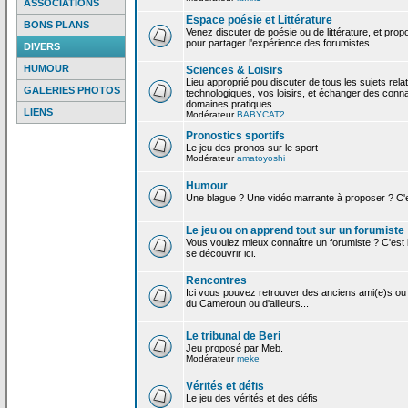
ASSOCIATIONS
Espace poésie et Littérature
BONS PLANS
Venez discuter de poésie ou de littérature, et pro
pour partager l'expérience des forumistes.
DIVERS
HUMOUR
Sciences & Loisirs
Lieu approprié pou discuter de tous les sujets rela
GALERIES PHOTOS
technologiques, vos loisirs, et échanger des conn
domaines pratiques.
LIENS
Modérateur
BABYCAT2
Pronostics sportifs
Le jeu des pronos sur le sport
Modérateur
amatoyoshi
Humour
Une blague ? Une vidéo marrante à proposer ? C'est
Le jeu ou on apprend tout sur un forumiste
Vous voulez mieux connaître un forumiste ? C'est ic
se découvrir ici.
Rencontres
Ici vous pouvez retrouver des anciens ami(e)s ou
du Cameroun ou d'ailleurs...
Le tribunal de Beri
Jeu proposé par Meb.
Modérateur
meke
Vérités et défis
Le jeu des vérités et des défis