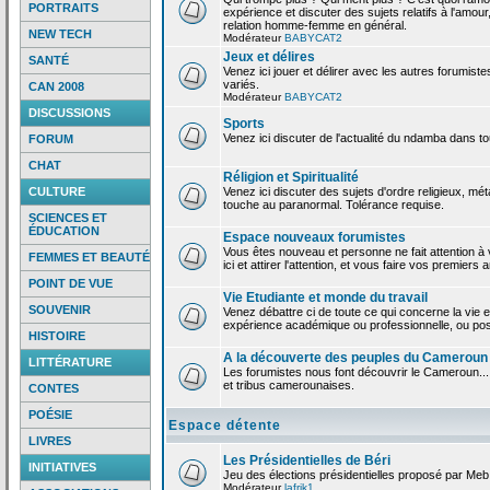
PORTRAITS
expérience et discuter des sujets relatifs à l'amour,
relation homme-femme en général.
NEW TECH
Modérateur
BABYCAT2
Jeux et délires
SANTÉ
Venez ici jouer et délirer avec les autres forumiste
variés.
CAN 2008
Modérateur
BABYCAT2
DISCUSSIONS
Sports
Venez ici discuter de l'actualité du ndamba dans to
FORUM
CHAT
Réligion et Spiritualité
CULTURE
Venez ici discuter des sujets d'ordre religieux, mé
touche au paranormal. Tolérance requise.
SCIENCES ET
ÉDUCATION
Espace nouveaux forumistes
Vous êtes nouveau et personne ne fait attention 
FEMMES ET BEAUTÉ
ici et attirer l'attention, et vous faire vos premiers 
POINT DE VUE
Vie Etudiante et monde du travail
SOUVENIR
Venez débattre ci de toute ce qui concerne la vie e
expérience académique ou professionnelle, ou po
HISTOIRE
A la découverte des peuples du Cameroun
LITTÉRATURE
Les forumistes nous font découvrir le Cameroun...
et tribus camerounaises.
CONTES
POÉSIE
Espace détente
LIVRES
Les Présidentielles de Béri
INITIATIVES
Jeu des élections présidentielles proposé par Meb
Modérateur
lafrik1