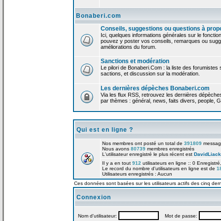
Bonaberi.com
Conseils, suggestions ou questions à prop
Ici, quelques informations générales sur le foncti
pouvez y poster vos conseils, remarques ou sugge
améliorations du forum.
Sanctions et modération
Le pilori de Bonaberi.Com : la liste des forumistes
sactions, et discussion sur la modération.
Les dernières dépèches Bonaberi.com
Via les flux RSS, retrouvez les dernières dépèch
par thèmes : général, news, faits divers, people, G
Qui est en ligne ?
Nos membres ont posté un total de
391809
messag
Nous avons
80739
membres enregistrés
L'utilisateur enregistré le plus récent est
DavidLiack
Il y a en tout
912
utilisateurs en ligne :: 0 Enregistré
Le record du nombre d'utilisateurs en ligne est de
1
Utilisateurs enregistrés : Aucun
Ces données sont basées sur les utilisateurs actifs des cinq der
Connexion
Nom d'utilisateur:
Mot de passe: