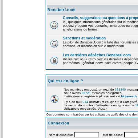
Bonaberi.com
Conseils, suggestions ou questions à prop
Ici, quelques informations générales sur le foncti
pouvez y poster vos conseils, remarques ou sugge
améliorations du forum.
Sanctions et modération
Le pilori de Bonaberi.Com : la liste des forumistes
sactions, et discussion sur la modération.
Les dernières dépèches Bonaberi.com
Via les flux RSS, retrouvez les dernières dépèch
par thèmes : général, news, faits divers, people, G
Qui est en ligne ?
Nos membres ont posté un total de
391809
messag
Nous avons
80721
membres enregistrés
L'utilisateur enregistré le plus récent est
Mojavesdv
Il y a en tout
614
utilisateurs en ligne :: 0 Enregistré
Le record du nombre d'utilisateurs en ligne est de
1
Utilisateurs enregistrés : Aucun
Ces données sont basées sur les utilisateurs actifs des cinq der
Connexion
Nom d'utilisateur:
Mot de passe: