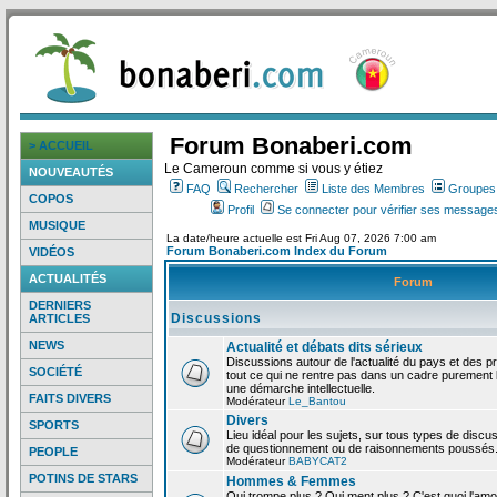
Forum Bonaberi.com
> ACCUEIL
Le Cameroun comme si vous y étiez
NOUVEAUTÉS
FAQ
Rechercher
Liste des Membres
Groupes d
COPOS
Profil
Se connecter pour vérifier ses messages
MUSIQUE
La date/heure actuelle est Fri Aug 07, 2026 7:00 am
Forum Bonaberi.com Index du Forum
VIDÉOS
ACTUALITÉS
Forum
DERNIERS
Discussions
ARTICLES
NEWS
Actualité et débats dits sérieux
Discussions autour de l'actualité du pays et des p
SOCIÉTÉ
tout ce qui ne rentre pas dans un cadre purement l
une démarche intellectuelle.
FAITS DIVERS
Modérateur
Le_Bantou
Divers
SPORTS
Lieu idéal pour les sujets, sur tous types de discus
de questionnement ou de raisonnements poussés
PEOPLE
Modérateur
BABYCAT2
POTINS DE STARS
Hommes & Femmes
Qui trompe plus ? Qui ment plus ? C'est quoi l'am