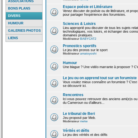
ASSOCIATIONS
Espace poésie et Littérature
BONS PLANS
Venez discuter de poésie ou de littérature, et pro
pour partager l'expérience des forumistes.
DIVERS
HUMOUR
Sciences & Loisirs
Lieu approprié pou discuter de tous les sujets rela
GALERIES PHOTOS
technologiques, vos loisirs, et échanger des conn
domaines pratiques.
LIENS
Modérateur
BABYCAT2
Pronostics sportifs
Le jeu des pronos sur le sport
Modérateur
amatoyoshi
Humour
Une blague ? Une vidéo marrante à proposer ? C'est
Le jeu ou on apprend tout sur un forumiste
Vous voulez mieux connaître un forumiste ? C'est ic
se découvrir ici.
Rencontres
Ici vous pouvez retrouver des anciens ami(e)s ou
du Cameroun ou d'ailleurs...
Le tribunal de Beri
Jeu proposé par Meb.
Modérateur
meke
Vérités et défis
Le jeu des vérités et des défis