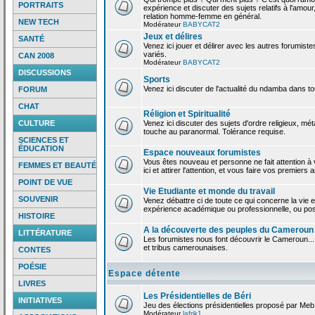
PORTRAITS
expérience et discuter des sujets relatifs à l'amour,
relation homme-femme en général.
NEW TECH
Modérateur
BABYCAT2
Jeux et délires
SANTÉ
Venez ici jouer et délirer avec les autres forumiste
variés.
CAN 2008
Modérateur
BABYCAT2
DISCUSSIONS
Sports
Venez ici discuter de l'actualité du ndamba dans to
FORUM
CHAT
Réligion et Spiritualité
CULTURE
Venez ici discuter des sujets d'ordre religieux, mé
touche au paranormal. Tolérance requise.
SCIENCES ET
ÉDUCATION
Espace nouveaux forumistes
Vous êtes nouveau et personne ne fait attention 
FEMMES ET BEAUTÉ
ici et attirer l'attention, et vous faire vos premiers 
POINT DE VUE
Vie Etudiante et monde du travail
SOUVENIR
Venez débattre ci de toute ce qui concerne la vie e
expérience académique ou professionnelle, ou po
HISTOIRE
A la découverte des peuples du Cameroun
LITTÉRATURE
Les forumistes nous font découvrir le Cameroun...
et tribus camerounaises.
CONTES
POÉSIE
Espace détente
LIVRES
Les Présidentielles de Béri
INITIATIVES
Jeu des élections présidentielles proposé par Meb
Modérateur
lafrik1