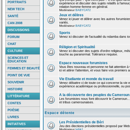
PORTRAITS
expérience et discuter des sujets relatifs à l'amour,
relation homme-femme en général.
NEW TECH
Modérateur
BABYCAT2
Jeux et délires
SANTÉ
Venez ici jouer et délirer avec les autres forumiste
variés.
CAN 2008
Modérateur
BABYCAT2
DISCUSSIONS
Sports
Venez ici discuter de l'actualité du ndamba dans to
FORUM
CHAT
Réligion et Spiritualité
CULTURE
Venez ici discuter des sujets d'ordre religieux, mé
touche au paranormal. Tolérance requise.
SCIENCES ET
ÉDUCATION
Espace nouveaux forumistes
Vous êtes nouveau et personne ne fait attention 
FEMMES ET BEAUTÉ
ici et attirer l'attention, et vous faire vos premiers 
POINT DE VUE
Vie Etudiante et monde du travail
SOUVENIR
Venez débattre ci de toute ce qui concerne la vie e
expérience académique ou professionnelle, ou po
HISTOIRE
A la découverte des peuples du Cameroun
LITTÉRATURE
Les forumistes nous font découvrir le Cameroun...
et tribus camerounaises.
CONTES
POÉSIE
Espace détente
LIVRES
Les Présidentielles de Béri
INITIATIVES
Jeu des élections présidentielles proposé par Meb
Modérateur
lafrik1