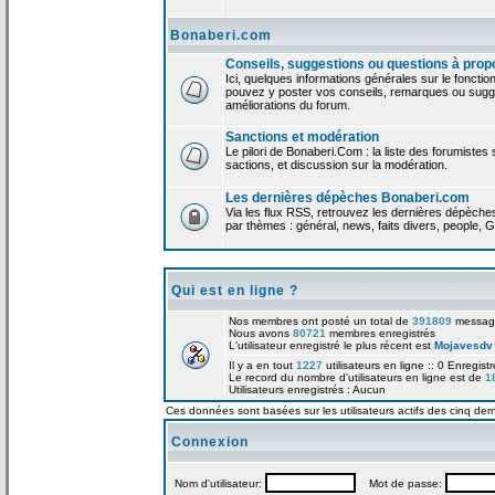
Bonaberi.com
Conseils, suggestions ou questions à prop
Ici, quelques informations générales sur le foncti
pouvez y poster vos conseils, remarques ou sugge
améliorations du forum.
Sanctions et modération
Le pilori de Bonaberi.Com : la liste des forumistes
sactions, et discussion sur la modération.
Les dernières dépèches Bonaberi.com
Via les flux RSS, retrouvez les dernières dépèch
par thèmes : général, news, faits divers, people, G
Qui est en ligne ?
Nos membres ont posté un total de
391809
messag
Nous avons
80721
membres enregistrés
L'utilisateur enregistré le plus récent est
Mojavesdv
Il y a en tout
1227
utilisateurs en ligne :: 0 Enregist
Le record du nombre d'utilisateurs en ligne est de
1
Utilisateurs enregistrés : Aucun
Ces données sont basées sur les utilisateurs actifs des cinq der
Connexion
Nom d'utilisateur:
Mot de passe: