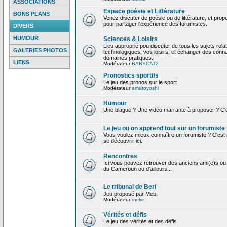
ASSOCIATIONS
Espace poésie et Littérature
BONS PLANS
Venez discuter de poésie ou de littérature, et pro
pour partager l'expérience des forumistes.
DIVERS
HUMOUR
Sciences & Loisirs
Lieu approprié pou discuter de tous les sujets rela
GALERIES PHOTOS
technologiques, vos loisirs, et échanger des conn
domaines pratiques.
LIENS
Modérateur
BABYCAT2
Pronostics sportifs
Le jeu des pronos sur le sport
Modérateur
amatoyoshi
Humour
Une blague ? Une vidéo marrante à proposer ? C'est
Le jeu ou on apprend tout sur un forumiste
Vous voulez mieux connaître un forumiste ? C'est ic
se découvrir ici.
Rencontres
Ici vous pouvez retrouver des anciens ami(e)s ou
du Cameroun ou d'ailleurs...
Le tribunal de Beri
Jeu proposé par Meb.
Modérateur
meke
Vérités et défis
Le jeu des vérités et des défis