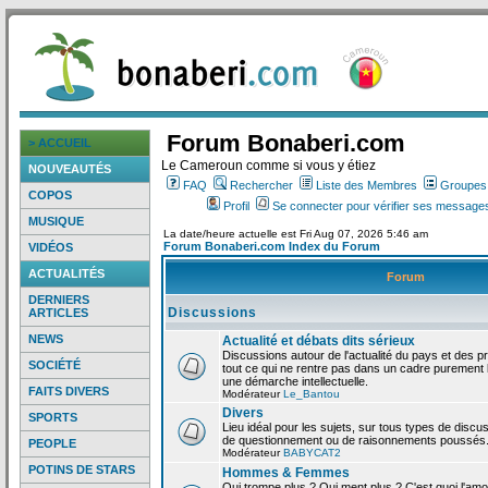
Forum Bonaberi.com
> ACCUEIL
Le Cameroun comme si vous y étiez
NOUVEAUTÉS
FAQ
Rechercher
Liste des Membres
Groupes d
COPOS
Profil
Se connecter pour vérifier ses messages
MUSIQUE
La date/heure actuelle est Fri Aug 07, 2026 5:46 am
Forum Bonaberi.com Index du Forum
VIDÉOS
ACTUALITÉS
Forum
DERNIERS
Discussions
ARTICLES
NEWS
Actualité et débats dits sérieux
Discussions autour de l'actualité du pays et des p
SOCIÉTÉ
tout ce qui ne rentre pas dans un cadre purement l
une démarche intellectuelle.
FAITS DIVERS
Modérateur
Le_Bantou
Divers
SPORTS
Lieu idéal pour les sujets, sur tous types de discus
de questionnement ou de raisonnements poussés
PEOPLE
Modérateur
BABYCAT2
POTINS DE STARS
Hommes & Femmes
Qui trompe plus ? Qui ment plus ? C'est quoi l'am