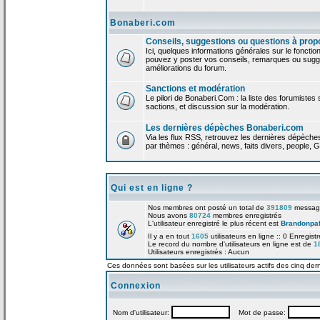
Bonaberi.com
Conseils, suggestions ou questions à prop
Ici, quelques informations générales sur le foncti
pouvez y poster vos conseils, remarques ou sugge
améliorations du forum.
Sanctions et modération
Le pilori de Bonaberi.Com : la liste des forumistes
sactions, et discussion sur la modération.
Les dernières dépèches Bonaberi.com
Via les flux RSS, retrouvez les dernières dépèch
par thèmes : général, news, faits divers, people, G
Qui est en ligne ?
Nos membres ont posté un total de
391809
messag
Nous avons
80724
membres enregistrés
L'utilisateur enregistré le plus récent est
Brandonpa
Il y a en tout
1605
utilisateurs en ligne :: 0 Enregist
Le record du nombre d'utilisateurs en ligne est de
1
Utilisateurs enregistrés : Aucun
Ces données sont basées sur les utilisateurs actifs des cinq der
Connexion
Nom d'utilisateur:
Mot de passe: