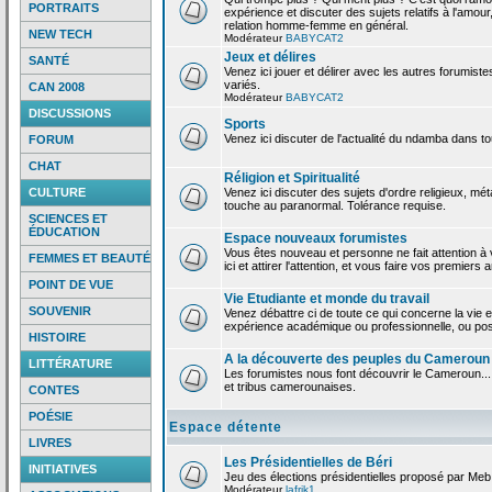
PORTRAITS
expérience et discuter des sujets relatifs à l'amour,
relation homme-femme en général.
NEW TECH
Modérateur
BABYCAT2
Jeux et délires
SANTÉ
Venez ici jouer et délirer avec les autres forumiste
variés.
CAN 2008
Modérateur
BABYCAT2
DISCUSSIONS
Sports
Venez ici discuter de l'actualité du ndamba dans to
FORUM
CHAT
Réligion et Spiritualité
CULTURE
Venez ici discuter des sujets d'ordre religieux, mé
touche au paranormal. Tolérance requise.
SCIENCES ET
ÉDUCATION
Espace nouveaux forumistes
Vous êtes nouveau et personne ne fait attention 
FEMMES ET BEAUTÉ
ici et attirer l'attention, et vous faire vos premiers 
POINT DE VUE
Vie Etudiante et monde du travail
SOUVENIR
Venez débattre ci de toute ce qui concerne la vie e
expérience académique ou professionnelle, ou po
HISTOIRE
A la découverte des peuples du Cameroun
LITTÉRATURE
Les forumistes nous font découvrir le Cameroun...
et tribus camerounaises.
CONTES
POÉSIE
Espace détente
LIVRES
Les Présidentielles de Béri
INITIATIVES
Jeu des élections présidentielles proposé par Meb
Modérateur
lafrik1