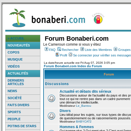
Forum Bonaberi.com
> ACCUEIL
Le Cameroun comme si vous y étiez
NOUVEAUTÉS
FAQ
Rechercher
Liste des Membres
Groupes d
COPOS
Profil
Se connecter pour vérifier ses messages
MUSIQUE
La date/heure actuelle est Fri Aug 07, 2026 3:05 pm
Forum Bonaberi.com Index du Forum
VIDÉOS
ACTUALITÉS
Forum
DERNIERS
Discussions
ARTICLES
NEWS
Actualité et débats dits sérieux
Discussions autour de l'actualité du pays et des p
SOCIÉTÉ
tout ce qui ne rentre pas dans un cadre purement l
une démarche intellectuelle.
FAITS DIVERS
Modérateur
Le_Bantou
Divers
SPORTS
Lieu idéal pour les sujets, sur tous types de discus
de questionnement ou de raisonnements poussés
PEOPLE
Modérateur
BABYCAT2
POTINS DE STARS
Hommes & Femmes
Qui trompe plus ? Qui ment plus ? C'est quoi l'am