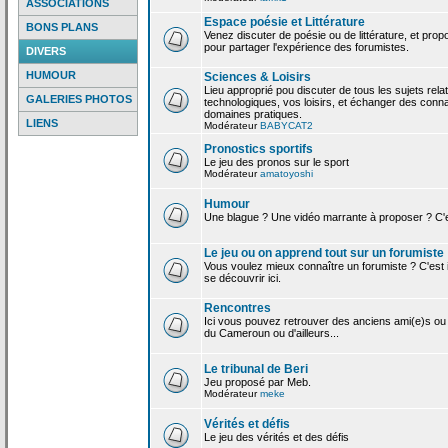
ASSOCIATIONS
Espace poésie et Littérature
BONS PLANS
Venez discuter de poésie ou de littérature, et pro
pour partager l'expérience des forumistes.
DIVERS
HUMOUR
Sciences & Loisirs
Lieu approprié pou discuter de tous les sujets rela
GALERIES PHOTOS
technologiques, vos loisirs, et échanger des conn
domaines pratiques.
LIENS
Modérateur
BABYCAT2
Pronostics sportifs
Le jeu des pronos sur le sport
Modérateur
amatoyoshi
Humour
Une blague ? Une vidéo marrante à proposer ? C'est
Le jeu ou on apprend tout sur un forumiste
Vous voulez mieux connaître un forumiste ? C'est ic
se découvrir ici.
Rencontres
Ici vous pouvez retrouver des anciens ami(e)s ou
du Cameroun ou d'ailleurs...
Le tribunal de Beri
Jeu proposé par Meb.
Modérateur
meke
Vérités et défis
Le jeu des vérités et des défis