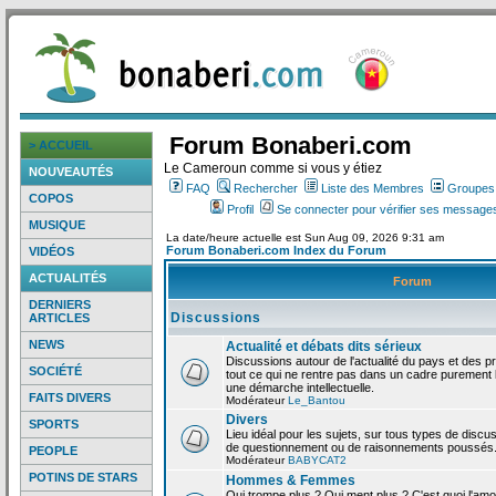
Forum Bonaberi.com
> ACCUEIL
Le Cameroun comme si vous y étiez
NOUVEAUTÉS
FAQ
Rechercher
Liste des Membres
Groupes d
COPOS
Profil
Se connecter pour vérifier ses messages
MUSIQUE
La date/heure actuelle est Sun Aug 09, 2026 9:31 am
Forum Bonaberi.com Index du Forum
VIDÉOS
ACTUALITÉS
Forum
DERNIERS
Discussions
ARTICLES
NEWS
Actualité et débats dits sérieux
Discussions autour de l'actualité du pays et des p
SOCIÉTÉ
tout ce qui ne rentre pas dans un cadre purement l
une démarche intellectuelle.
FAITS DIVERS
Modérateur
Le_Bantou
Divers
SPORTS
Lieu idéal pour les sujets, sur tous types de discus
de questionnement ou de raisonnements poussés
PEOPLE
Modérateur
BABYCAT2
POTINS DE STARS
Hommes & Femmes
Qui trompe plus ? Qui ment plus ? C'est quoi l'am