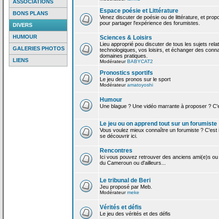
ASSOCIATIONS
Espace poésie et Littérature
BONS PLANS
Venez discuter de poésie ou de littérature, et pro
pour partager l'expérience des forumistes.
DIVERS
HUMOUR
Sciences & Loisirs
Lieu approprié pou discuter de tous les sujets rela
GALERIES PHOTOS
technologiques, vos loisirs, et échanger des conn
domaines pratiques.
LIENS
Modérateur
BABYCAT2
Pronostics sportifs
Le jeu des pronos sur le sport
Modérateur
amatoyoshi
Humour
Une blague ? Une vidéo marrante à proposer ? C'est
Le jeu ou on apprend tout sur un forumiste
Vous voulez mieux connaître un forumiste ? C'est ic
se découvrir ici.
Rencontres
Ici vous pouvez retrouver des anciens ami(e)s ou
du Cameroun ou d'ailleurs...
Le tribunal de Beri
Jeu proposé par Meb.
Modérateur
meke
Vérités et défis
Le jeu des vérités et des défis