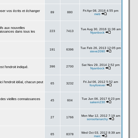
poser vos écrits et échanger
Fri Apr 08, 2016 4:55 pm
89
880
meb
tifs aux nouvelles
Tue Aug 30, 2016 11:36 am
223
7413
aissances dans tous les
Nyanbock
Tue Feb 26, 2013 12:05 pm
191
6396
steve2090
Sat Nov 29, 2014 2:52 pm
396
2700
 l'endroit indiqué.
Nyanbock
i l'endroit idéal, chacun peut
Fri Jul 06, 2012 5:52 am
65
3232
foxyforever
 des vieilles connaissances
Tue Jun 06, 2017 6:23 pm
45
604
sakern230
Mon Mar 12, 2012 7:19 am
27
1766
sonsofanarchy
Wed Oct 03, 2012 8:39 am
65
8378
marc