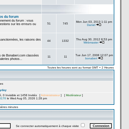
os du forum
onnement du forum : vous
Mon Jun 03, 2013 1:11 pm
51
745
stions sur les erreurs ou
Daniel
 sanctionnées, les raisons des
Thu Aug 30, 2012 8:53 pm
44
1332
Webmaster
es de Bonaberi.com classées
Tue Jun 17, 2008 12:07 pm
11
11
bonaberi
aleries photos...
Toutes les heures sont au format GMT + 2 Heures
es
yday
ré, 0 Invisible et 1458 Invités [
Administrateur
] [
Modérateur
]
8170
le Wed Aug 05, 2026 1:28 pm
nières minutes
Se connecter automatiquement à chaque visite