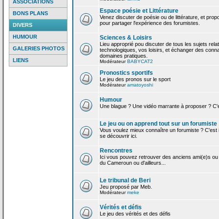
ASSOCIATIONS
Espace poésie et Littérature
BONS PLANS
Venez discuter de poésie ou de littérature, et pro
pour partager l'expérience des forumistes.
DIVERS
HUMOUR
Sciences & Loisirs
Lieu approprié pou discuter de tous les sujets rela
GALERIES PHOTOS
technologiques, vos loisirs, et échanger des conn
domaines pratiques.
LIENS
Modérateur
BABYCAT2
Pronostics sportifs
Le jeu des pronos sur le sport
Modérateur
amatoyoshi
Humour
Une blague ? Une vidéo marrante à proposer ? C'est
Le jeu ou on apprend tout sur un forumiste
Vous voulez mieux connaître un forumiste ? C'est ic
se découvrir ici.
Rencontres
Ici vous pouvez retrouver des anciens ami(e)s ou
du Cameroun ou d'ailleurs...
Le tribunal de Beri
Jeu proposé par Meb.
Modérateur
meke
Vérités et défis
Le jeu des vérités et des défis