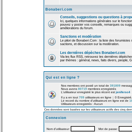
Bonaberi.com
Conseils, suggestions ou questions à prop
Ici, quelques informations générales sur le foncti
pouvez y poster vos conseils, remarques ou sugge
améliorations du forum.
Sanctions et modération
Le pilori de Bonaberi.Com : la liste des forumistes
sactions, et discussion sur la modération.
Les dernières dépèches Bonaberi.com
Via les flux RSS, retrouvez les dernières dépèch
par thèmes : général, news, faits divers, people, G
Qui est en ligne ?
Nos membres ont posté un total de
391809
messag
Nous avons
80719
membres enregistrés
L'utilisateur enregistré le plus récent est
jenifersc4
Il y a en tout
709
utilisateurs en ligne :: 0 Enregistré
Le record du nombre d'utilisateurs en ligne est de
1
Utilisateurs enregistrés : Aucun
Ces données sont basées sur les utilisateurs actifs des cinq der
Connexion
Nom d'utilisateur:
Mot de passe: