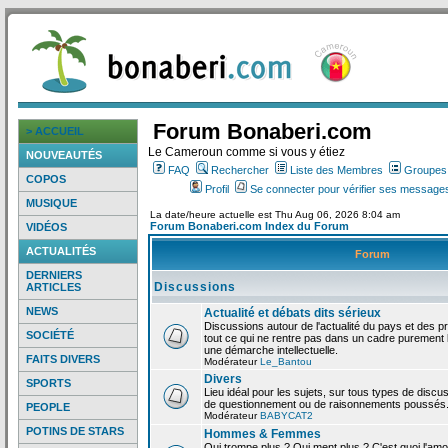
Forum Bonaberi.com
> ACCUEIL
Le Cameroun comme si vous y étiez
NOUVEAUTÉS
FAQ
Rechercher
Liste des Membres
Groupes d
COPOS
Profil
Se connecter pour vérifier ses messages
MUSIQUE
La date/heure actuelle est Thu Aug 06, 2026 8:04 am
Forum Bonaberi.com Index du Forum
VIDÉOS
ACTUALITÉS
Forum
DERNIERS
Discussions
ARTICLES
NEWS
Actualité et débats dits sérieux
Discussions autour de l'actualité du pays et des p
SOCIÉTÉ
tout ce qui ne rentre pas dans un cadre purement l
une démarche intellectuelle.
FAITS DIVERS
Modérateur
Le_Bantou
Divers
SPORTS
Lieu idéal pour les sujets, sur tous types de discus
de questionnement ou de raisonnements poussés
PEOPLE
Modérateur
BABYCAT2
POTINS DE STARS
Hommes & Femmes
Qui trompe plus ? Qui ment plus ? C'est quoi l'am