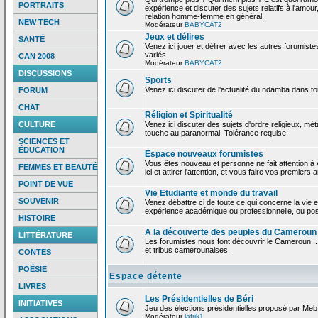
PORTRAITS
expérience et discuter des sujets relatifs à l'amour,
relation homme-femme en général.
NEW TECH
Modérateur
BABYCAT2
Jeux et délires
SANTÉ
Venez ici jouer et délirer avec les autres forumiste
variés.
CAN 2008
Modérateur
BABYCAT2
DISCUSSIONS
Sports
Venez ici discuter de l'actualité du ndamba dans to
FORUM
CHAT
Réligion et Spiritualité
CULTURE
Venez ici discuter des sujets d'ordre religieux, mé
touche au paranormal. Tolérance requise.
SCIENCES ET
ÉDUCATION
Espace nouveaux forumistes
Vous êtes nouveau et personne ne fait attention 
FEMMES ET BEAUTÉ
ici et attirer l'attention, et vous faire vos premiers 
POINT DE VUE
Vie Etudiante et monde du travail
SOUVENIR
Venez débattre ci de toute ce qui concerne la vie e
expérience académique ou professionnelle, ou po
HISTOIRE
A la découverte des peuples du Cameroun
LITTÉRATURE
Les forumistes nous font découvrir le Cameroun...
et tribus camerounaises.
CONTES
POÉSIE
Espace détente
LIVRES
Les Présidentielles de Béri
INITIATIVES
Jeu des élections présidentielles proposé par Meb
Modérateur
lafrik1