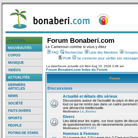
Forum Bonaberi.com
> ACCUEIL
Le Cameroun comme si vous y étiez
NOUVEAUTÉS
FAQ
Rechercher
Liste des Membres
Groupes d
COPOS
Profil
Se connecter pour vérifier ses messages
MUSIQUE
La date/heure actuelle est Mon Aug 10, 2026 3:48 am
Forum Bonaberi.com Index du Forum
VIDÉOS
ACTUALITÉS
Forum
DERNIERS
Discussions
ARTICLES
NEWS
Actualité et débats dits sérieux
Discussions autour de l'actualité du pays et des p
SOCIÉTÉ
tout ce qui ne rentre pas dans un cadre purement l
une démarche intellectuelle.
FAITS DIVERS
Modérateur
Le_Bantou
Divers
SPORTS
Lieu idéal pour les sujets, sur tous types de discus
de questionnement ou de raisonnements poussés
PEOPLE
Modérateur
BABYCAT2
POTINS DE STARS
Hommes & Femmes
Qui trompe plus ? Qui ment plus ? C'est quoi l'am