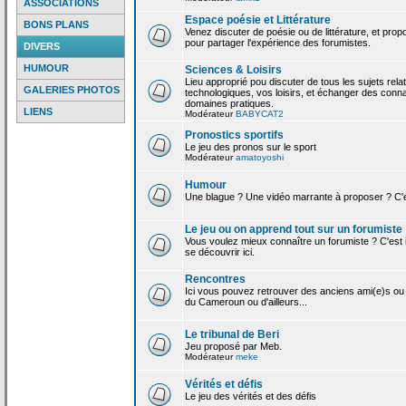
ASSOCIATIONS
Espace poésie et Littérature
BONS PLANS
Venez discuter de poésie ou de littérature, et pro
pour partager l'expérience des forumistes.
DIVERS
HUMOUR
Sciences & Loisirs
Lieu approprié pou discuter de tous les sujets rela
GALERIES PHOTOS
technologiques, vos loisirs, et échanger des conn
domaines pratiques.
LIENS
Modérateur
BABYCAT2
Pronostics sportifs
Le jeu des pronos sur le sport
Modérateur
amatoyoshi
Humour
Une blague ? Une vidéo marrante à proposer ? C'est
Le jeu ou on apprend tout sur un forumiste
Vous voulez mieux connaître un forumiste ? C'est ic
se découvrir ici.
Rencontres
Ici vous pouvez retrouver des anciens ami(e)s ou
du Cameroun ou d'ailleurs...
Le tribunal de Beri
Jeu proposé par Meb.
Modérateur
meke
Vérités et défis
Le jeu des vérités et des défis