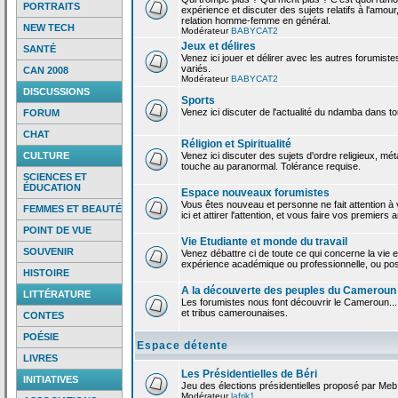
PORTRAITS
expérience et discuter des sujets relatifs à l'amour,
relation homme-femme en général.
NEW TECH
Modérateur
BABYCAT2
Jeux et délires
SANTÉ
Venez ici jouer et délirer avec les autres forumiste
variés.
CAN 2008
Modérateur
BABYCAT2
DISCUSSIONS
Sports
Venez ici discuter de l'actualité du ndamba dans to
FORUM
CHAT
Réligion et Spiritualité
CULTURE
Venez ici discuter des sujets d'ordre religieux, mé
touche au paranormal. Tolérance requise.
SCIENCES ET
ÉDUCATION
Espace nouveaux forumistes
Vous êtes nouveau et personne ne fait attention 
FEMMES ET BEAUTÉ
ici et attirer l'attention, et vous faire vos premiers 
POINT DE VUE
Vie Etudiante et monde du travail
SOUVENIR
Venez débattre ci de toute ce qui concerne la vie e
expérience académique ou professionnelle, ou po
HISTOIRE
A la découverte des peuples du Cameroun
LITTÉRATURE
Les forumistes nous font découvrir le Cameroun...
et tribus camerounaises.
CONTES
POÉSIE
Espace détente
LIVRES
Les Présidentielles de Béri
INITIATIVES
Jeu des élections présidentielles proposé par Meb
Modérateur
lafrik1