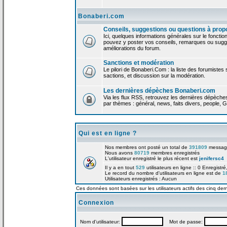
Bonaberi.com
Conseils, suggestions ou questions à prop
Ici, quelques informations générales sur le foncti
pouvez y poster vos conseils, remarques ou sugge
améliorations du forum.
Sanctions et modération
Le pilori de Bonaberi.Com : la liste des forumistes
sactions, et discussion sur la modération.
Les dernières dépèches Bonaberi.com
Via les flux RSS, retrouvez les dernières dépèch
par thèmes : général, news, faits divers, people, G
Qui est en ligne ?
Nos membres ont posté un total de
391809
messag
Nous avons
80719
membres enregistrés
L'utilisateur enregistré le plus récent est
jenifersc4
Il y a en tout
529
utilisateurs en ligne :: 0 Enregistré
Le record du nombre d'utilisateurs en ligne est de
1
Utilisateurs enregistrés : Aucun
Ces données sont basées sur les utilisateurs actifs des cinq der
Connexion
Nom d'utilisateur:
Mot de passe: