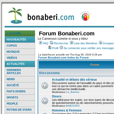
Forum Bonaberi.com
> ACCUEIL
Le Cameroun comme si vous y étiez
NOUVEAUTÉS
FAQ
Rechercher
Liste des Membres
Groupes d
COPOS
Profil
Se connecter pour vérifier ses messages
MUSIQUE
La date/heure actuelle est Thu Aug 06, 2026 6:28 pm
Forum Bonaberi.com Index du Forum
VIDÉOS
ACTUALITÉS
Forum
DERNIERS
Discussions
ARTICLES
NEWS
Actualité et débats dits sérieux
Discussions autour de l'actualité du pays et des p
SOCIÉTÉ
tout ce qui ne rentre pas dans un cadre purement l
une démarche intellectuelle.
FAITS DIVERS
Modérateur
Le_Bantou
Divers
SPORTS
Lieu idéal pour les sujets, sur tous types de discus
de questionnement ou de raisonnements poussés
PEOPLE
Modérateur
BABYCAT2
POTINS DE STARS
Hommes & Femmes
Qui trompe plus ? Qui ment plus ? C'est quoi l'am