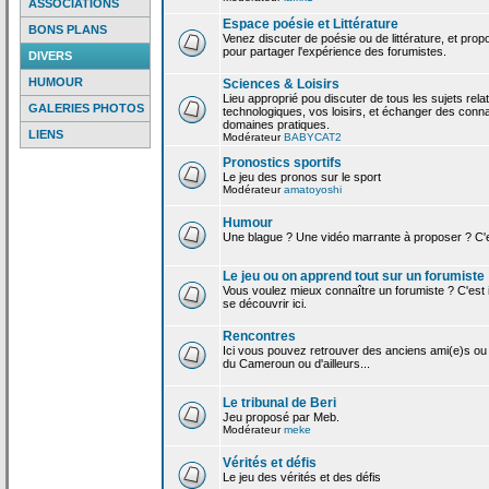
ASSOCIATIONS
Espace poésie et Littérature
BONS PLANS
Venez discuter de poésie ou de littérature, et pro
pour partager l'expérience des forumistes.
DIVERS
HUMOUR
Sciences & Loisirs
Lieu approprié pou discuter de tous les sujets rela
GALERIES PHOTOS
technologiques, vos loisirs, et échanger des conn
domaines pratiques.
LIENS
Modérateur
BABYCAT2
Pronostics sportifs
Le jeu des pronos sur le sport
Modérateur
amatoyoshi
Humour
Une blague ? Une vidéo marrante à proposer ? C'est
Le jeu ou on apprend tout sur un forumiste
Vous voulez mieux connaître un forumiste ? C'est ic
se découvrir ici.
Rencontres
Ici vous pouvez retrouver des anciens ami(e)s ou
du Cameroun ou d'ailleurs...
Le tribunal de Beri
Jeu proposé par Meb.
Modérateur
meke
Vérités et défis
Le jeu des vérités et des défis