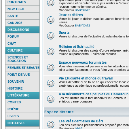
PORTRAITS
expérience et discuter des sujets relatifs à l'amour,
relation homme-femme en général.
NEW TECH
Modérateur
BABYCAT2
Jeux et délires
SANTÉ
Venez ici jouer et délirer avec les autres forumiste
variés.
CAN 2008
Modérateur
BABYCAT2
DISCUSSIONS
Sports
Venez ici discuter de l'actualité du ndamba dans to
FORUM
CHAT
Réligion et Spiritualité
CULTURE
Venez ici discuter des sujets d'ordre religieux, mé
touche au paranormal. Tolérance requise.
SCIENCES ET
ÉDUCATION
Espace nouveaux forumistes
Vous êtes nouveau et personne ne fait attention 
FEMMES ET BEAUTÉ
ici et attirer l'attention, et vous faire vos premiers 
POINT DE VUE
Vie Etudiante et monde du travail
SOUVENIR
Venez débattre ci de toute ce qui concerne la vie e
expérience académique ou professionnelle, ou po
HISTOIRE
A la découverte des peuples du Cameroun
LITTÉRATURE
Les forumistes nous font découvrir le Cameroun...
et tribus camerounaises.
CONTES
POÉSIE
Espace détente
LIVRES
Les Présidentielles de Béri
INITIATIVES
Jeu des élections présidentielles proposé par Meb
Modérateur
lafrik1