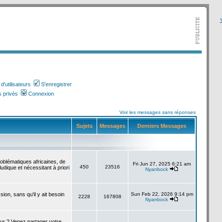
V
'utilisateurs
S'enregistrer
 privés
Connexion
Voir les messages sans réponses
Sujets
Messages
Derniers Messages
roblématiques africaines, de
Fri Jun 27, 2025 6:21 am
450
23516
udique et nécessitant à priori
Nyanbock
sion, sans qu'il y ait besoin
Sun Feb 22, 2026 9:14 pm
2228
167808
Nyanbock
.
our ? Venez partager votre