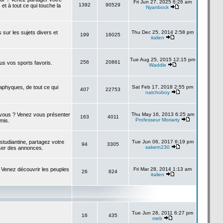
Fri Jun 27, 2025 6:26 am
1392
90529
 et à tout ce qui touche la
Nyanbock
s sur les sujets divers et
Thu Dec 25, 2014 2:58 pm
199
16025
italien
Tue Aug 25, 2015 12:15 pm
256
20861
us vos sports favoris.
Waddle
taphyques, de tout ce qui
Sat Feb 17, 2018 2:55 pm
407
22753
natchoboy
à vous ? Venez vous présenter
Thu May 16, 2013 6:25 am
163
4011
Professeur Moriarty
amis.
studiantine, partagez votre
Tue Jun 06, 2017 6:19 pm
94
3305
sakern230
ser des annonces.
 Venez découvrir les peuples
Fri Mar 28, 2014 1:13 am
26
824
italien
Tue Jun 28, 2011 6:27 pm
16
435
meb