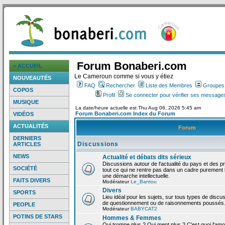
Forum Bonaberi.com
> ACCUEIL
Le Cameroun comme si vous y étiez
NOUVEAUTÉS
FAQ
Rechercher
Liste des Membres
Groupes d
COPOS
Profil
Se connecter pour vérifier ses messages
MUSIQUE
La date/heure actuelle est Thu Aug 06, 2026 5:45 am
Forum Bonaberi.com Index du Forum
VIDÉOS
ACTUALITÉS
Forum
DERNIERS
Discussions
ARTICLES
NEWS
Actualité et débats dits sérieux
Discussions autour de l'actualité du pays et des p
SOCIÉTÉ
tout ce qui ne rentre pas dans un cadre purement l
une démarche intellectuelle.
FAITS DIVERS
Modérateur
Le_Bantou
Divers
SPORTS
Lieu idéal pour les sujets, sur tous types de discus
de questionnement ou de raisonnements poussés
PEOPLE
Modérateur
BABYCAT2
POTINS DE STARS
Hommes & Femmes
Qui trompe plus ? Qui ment plus ? C'est quoi l'am