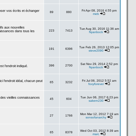
poser vos écrits et échanger
Fri Apr 08, 2016 4:55 pm
89
880
meb
tifs aux nouvelles
Tue Aug 30, 2016 11:36 am
223
7413
aissances dans tous les
Nyanbock
Tue Feb 26, 2013 12:05 pm
191
6396
steve2090
Sat Nov 29, 2014 2:52 pm
396
2700
 l'endroit indiqué.
Nyanbock
i l'endroit idéal, chacun peut
Fri Jul 06, 2012 5:52 am
65
3232
foxyforever
 des vieilles connaissances
Tue Jun 06, 2017 6:23 pm
45
604
sakern230
Mon Mar 12, 2012 7:19 am
27
1766
sonsofanarchy
Wed Oct 03, 2012 8:39 am
65
8378
marc