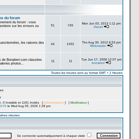
os du forum
onnement du forum : vous
Mon Jun 03, 2013 1:11 pm
51
745
stions sur les erreurs ou
Daniel
 sanctionnées, les raisons des
Thu Aug 30, 2012 8:53 pm
44
1332
Webmaster
es de Bonaberi.com classées
Tue Jun 17, 2008 12:07 pm
11
11
bonaberi
aleries photos...
Toutes les heures sont au format GMT + 2 Heures
es
y
ré, 0 Invisible et 1191 Invités [
Administrateur
] [
Modérateur
]
8170
le Wed Aug 05, 2026 1:28 pm
nières minutes
Se connecter automatiquement à chaque visite