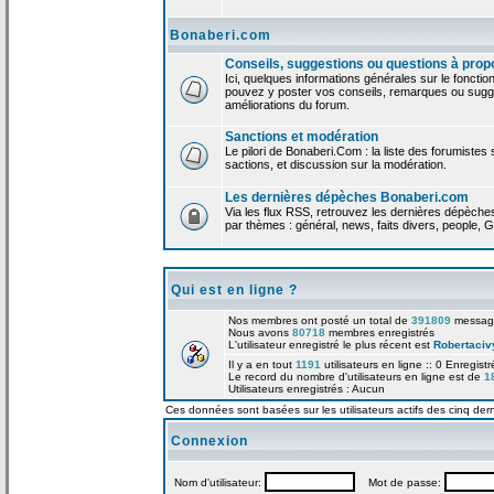
Bonaberi.com
Conseils, suggestions ou questions à prop
Ici, quelques informations générales sur le foncti
pouvez y poster vos conseils, remarques ou sugge
améliorations du forum.
Sanctions et modération
Le pilori de Bonaberi.Com : la liste des forumistes
sactions, et discussion sur la modération.
Les dernières dépèches Bonaberi.com
Via les flux RSS, retrouvez les dernières dépèch
par thèmes : général, news, faits divers, people, G
Qui est en ligne ?
Nos membres ont posté un total de
391809
messag
Nous avons
80718
membres enregistrés
L'utilisateur enregistré le plus récent est
Robertaciv
Il y a en tout
1191
utilisateurs en ligne :: 0 Enregist
Le record du nombre d'utilisateurs en ligne est de
1
Utilisateurs enregistrés : Aucun
Ces données sont basées sur les utilisateurs actifs des cinq der
Connexion
Nom d'utilisateur:
Mot de passe: