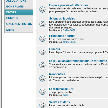
ASSOCIATIONS
Espace poésie et Littérature
BONS PLANS
Venez discuter de poésie ou de littérature, et pro
pour partager l'expérience des forumistes.
DIVERS
HUMOUR
Sciences & Loisirs
Lieu approprié pou discuter de tous les sujets rela
GALERIES PHOTOS
technologiques, vos loisirs, et échanger des conn
domaines pratiques.
LIENS
Modérateur
BABYCAT2
Pronostics sportifs
Le jeu des pronos sur le sport
Modérateur
amatoyoshi
Humour
Une blague ? Une vidéo marrante à proposer ? C'est
Le jeu ou on apprend tout sur un forumiste
Vous voulez mieux connaître un forumiste ? C'est ic
se découvrir ici.
Rencontres
Ici vous pouvez retrouver des anciens ami(e)s ou
du Cameroun ou d'ailleurs...
Le tribunal de Beri
Jeu proposé par Meb.
Modérateur
meke
Vérités et défis
Le jeu des vérités et des défis