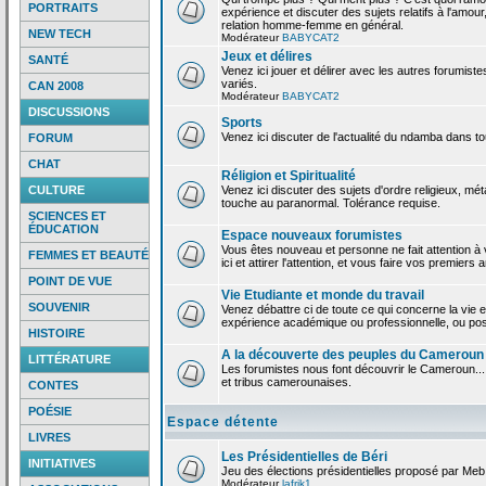
PORTRAITS
expérience et discuter des sujets relatifs à l'amour,
relation homme-femme en général.
NEW TECH
Modérateur
BABYCAT2
Jeux et délires
SANTÉ
Venez ici jouer et délirer avec les autres forumiste
variés.
CAN 2008
Modérateur
BABYCAT2
DISCUSSIONS
Sports
Venez ici discuter de l'actualité du ndamba dans to
FORUM
CHAT
Réligion et Spiritualité
CULTURE
Venez ici discuter des sujets d'ordre religieux, mé
touche au paranormal. Tolérance requise.
SCIENCES ET
ÉDUCATION
Espace nouveaux forumistes
Vous êtes nouveau et personne ne fait attention 
FEMMES ET BEAUTÉ
ici et attirer l'attention, et vous faire vos premiers 
POINT DE VUE
Vie Etudiante et monde du travail
SOUVENIR
Venez débattre ci de toute ce qui concerne la vie e
expérience académique ou professionnelle, ou po
HISTOIRE
A la découverte des peuples du Cameroun
LITTÉRATURE
Les forumistes nous font découvrir le Cameroun...
et tribus camerounaises.
CONTES
POÉSIE
Espace détente
LIVRES
Les Présidentielles de Béri
INITIATIVES
Jeu des élections présidentielles proposé par Meb
Modérateur
lafrik1