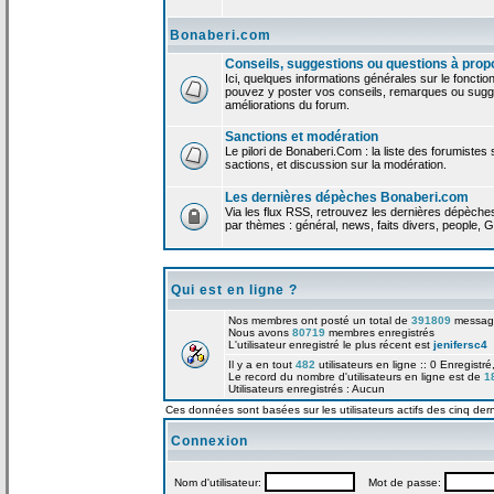
Bonaberi.com
Conseils, suggestions ou questions à prop
Ici, quelques informations générales sur le foncti
pouvez y poster vos conseils, remarques ou sugge
améliorations du forum.
Sanctions et modération
Le pilori de Bonaberi.Com : la liste des forumistes
sactions, et discussion sur la modération.
Les dernières dépèches Bonaberi.com
Via les flux RSS, retrouvez les dernières dépèch
par thèmes : général, news, faits divers, people, G
Qui est en ligne ?
Nos membres ont posté un total de
391809
messag
Nous avons
80719
membres enregistrés
L'utilisateur enregistré le plus récent est
jenifersc4
Il y a en tout
482
utilisateurs en ligne :: 0 Enregistré
Le record du nombre d'utilisateurs en ligne est de
1
Utilisateurs enregistrés : Aucun
Ces données sont basées sur les utilisateurs actifs des cinq der
Connexion
Nom d'utilisateur:
Mot de passe: