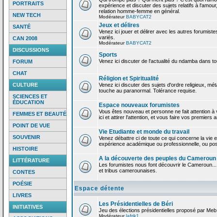
PORTRAITS
expérience et discuter des sujets relatifs à l'amour,
relation homme-femme en général.
NEW TECH
Modérateur
BABYCAT2
Jeux et délires
SANTÉ
Venez ici jouer et délirer avec les autres forumiste
variés.
CAN 2008
Modérateur
BABYCAT2
DISCUSSIONS
Sports
Venez ici discuter de l'actualité du ndamba dans to
FORUM
CHAT
Réligion et Spiritualité
CULTURE
Venez ici discuter des sujets d'ordre religieux, mé
touche au paranormal. Tolérance requise.
SCIENCES ET
ÉDUCATION
Espace nouveaux forumistes
Vous êtes nouveau et personne ne fait attention 
FEMMES ET BEAUTÉ
ici et attirer l'attention, et vous faire vos premiers 
POINT DE VUE
Vie Etudiante et monde du travail
SOUVENIR
Venez débattre ci de toute ce qui concerne la vie e
expérience académique ou professionnelle, ou po
HISTOIRE
A la découverte des peuples du Cameroun
LITTÉRATURE
Les forumistes nous font découvrir le Cameroun...
et tribus camerounaises.
CONTES
POÉSIE
Espace détente
LIVRES
Les Présidentielles de Béri
INITIATIVES
Jeu des élections présidentielles proposé par Meb
Modérateur
lafrik1