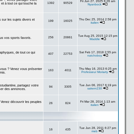
Fri Jun 27, 2025 6:26 am
1392
90529
 et à tout ce qui touche la
Nyanbock
s sur les sujets divers et
Thu Dec 25, 2014 2:58 pm
199
16025
italien
Tue Aug 25, 2015 12:15 pm
256
20861
us vos sports favoris.
Waddle
taphyques, de tout ce qui
Sat Feb 17, 2018 2:55 pm
407
22753
natchoboy
à vous ? Venez vous présenter
Thu May 16, 2013 6:25 am
163
4011
Professeur Moriarty
amis.
studiantine, partagez votre
Tue Jun 06, 2017 6:19 pm
94
3305
sakern230
ser des annonces.
 Venez découvrir les peuples
Fri Mar 28, 2014 1:13 am
26
824
italien
Tue Jun 28, 2011 6:27 pm
16
435
meb