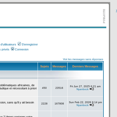
V
'utilisateurs
S'enregistrer
 privés
Connexion
Voir les messages sans réponses
Sujets
Messages
Derniers Messages
roblématiques africaines, de
Fri Jun 27, 2025 6:21 am
450
23516
udique et nécessitant à priori
Nyanbock
sion, sans qu'il y ait besoin
Sun Feb 22, 2026 9:14 pm
2228
167808
Nyanbock
.
our ? Venez partager votre