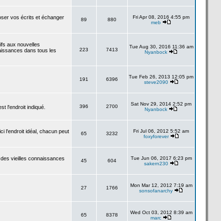
poser vos écrits et échanger
Fri Apr 08, 2016 4:55 pm
89
880
meb
tifs aux nouvelles
Tue Aug 30, 2016 11:36 am
223
7413
aissances dans tous les
Nyanbock
Tue Feb 26, 2013 12:05 pm
191
6396
steve2090
Sat Nov 29, 2014 2:52 pm
396
2700
 l'endroit indiqué.
Nyanbock
i l'endroit idéal, chacun peut
Fri Jul 06, 2012 5:52 am
65
3232
foxyforever
 des vieilles connaissances
Tue Jun 06, 2017 6:23 pm
45
604
sakern230
Mon Mar 12, 2012 7:19 am
27
1766
sonsofanarchy
Wed Oct 03, 2012 8:39 am
65
8378
marc