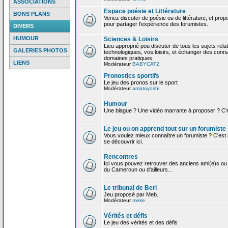
ASSOCIATIONS
Espace poésie et Littérature
BONS PLANS
Venez discuter de poésie ou de littérature, et pro
pour partager l'expérience des forumistes.
DIVERS
HUMOUR
Sciences & Loisirs
Lieu approprié pou discuter de tous les sujets rela
GALERIES PHOTOS
technologiques, vos loisirs, et échanger des conn
domaines pratiques.
LIENS
Modérateur
BABYCAT2
Pronostics sportifs
Le jeu des pronos sur le sport
Modérateur
amatoyoshi
Humour
Une blague ? Une vidéo marrante à proposer ? C'est
Le jeu ou on apprend tout sur un forumiste
Vous voulez mieux connaître un forumiste ? C'est ic
se découvrir ici.
Rencontres
Ici vous pouvez retrouver des anciens ami(e)s ou
du Cameroun ou d'ailleurs...
Le tribunal de Beri
Jeu proposé par Meb.
Modérateur
meke
Vérités et défis
Le jeu des vérités et des défis