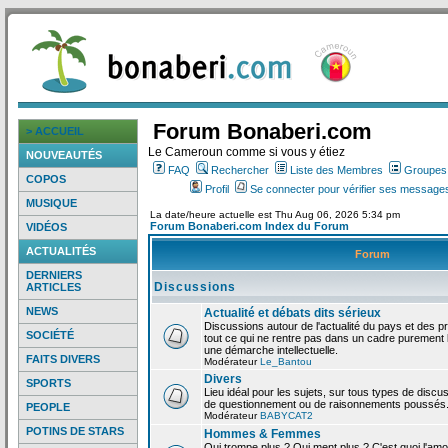
Forum Bonaberi.com
> ACCUEIL
Le Cameroun comme si vous y étiez
NOUVEAUTÉS
FAQ
Rechercher
Liste des Membres
Groupes d
COPOS
Profil
Se connecter pour vérifier ses messages
MUSIQUE
La date/heure actuelle est Thu Aug 06, 2026 5:34 pm
Forum Bonaberi.com Index du Forum
VIDÉOS
ACTUALITÉS
Forum
DERNIERS
Discussions
ARTICLES
NEWS
Actualité et débats dits sérieux
Discussions autour de l'actualité du pays et des p
SOCIÉTÉ
tout ce qui ne rentre pas dans un cadre purement l
une démarche intellectuelle.
FAITS DIVERS
Modérateur
Le_Bantou
Divers
SPORTS
Lieu idéal pour les sujets, sur tous types de discus
de questionnement ou de raisonnements poussés
PEOPLE
Modérateur
BABYCAT2
POTINS DE STARS
Hommes & Femmes
Qui trompe plus ? Qui ment plus ? C'est quoi l'am