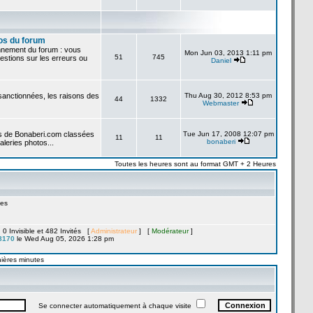
os du forum
onnement du forum : vous
Mon Jun 03, 2013 1:11 pm
51
745
stions sur les erreurs ou
Daniel
 sanctionnées, les raisons des
Thu Aug 30, 2012 8:53 pm
44
1332
Webmaster
es de Bonaberi.com classées
Tue Jun 17, 2008 12:07 pm
11
11
bonaberi
aleries photos...
Toutes les heures sont au format GMT + 2 Heures
es
, 0 Invisible et 482 Invités [
Administrateur
] [
Modérateur
]
8170
le Wed Aug 05, 2026 1:28 pm
nières minutes
Se connecter automatiquement à chaque visite