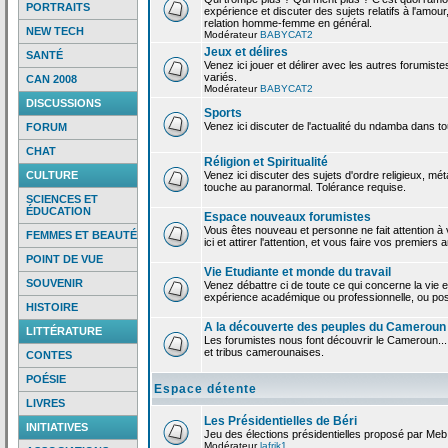
PORTRAITS
expérience et discuter des sujets relatifs à l'amour,
relation homme-femme en général.
NEW TECH
Modérateur
BABYCAT2
Jeux et délires
SANTÉ
Venez ici jouer et délirer avec les autres forumiste
variés.
CAN 2008
Modérateur
BABYCAT2
DISCUSSIONS
Sports
Venez ici discuter de l'actualité du ndamba dans to
FORUM
CHAT
Réligion et Spiritualité
CULTURE
Venez ici discuter des sujets d'ordre religieux, mé
touche au paranormal. Tolérance requise.
SCIENCES ET
ÉDUCATION
Espace nouveaux forumistes
Vous êtes nouveau et personne ne fait attention 
FEMMES ET BEAUTÉ
ici et attirer l'attention, et vous faire vos premiers 
POINT DE VUE
Vie Etudiante et monde du travail
SOUVENIR
Venez débattre ci de toute ce qui concerne la vie e
expérience académique ou professionnelle, ou po
HISTOIRE
A la découverte des peuples du Cameroun
LITTÉRATURE
Les forumistes nous font découvrir le Cameroun...
et tribus camerounaises.
CONTES
POÉSIE
Espace détente
LIVRES
Les Présidentielles de Béri
INITIATIVES
Jeu des élections présidentielles proposé par Meb
Modérateur
lafrik1