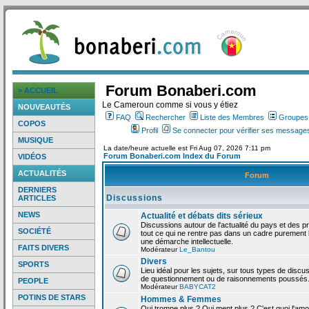
Forum Bonaberi.com
> ACCUEIL
Le Cameroun comme si vous y étiez
NOUVEAUTÉS
FAQ
Rechercher
Liste des Membres
Groupes d
COPOS
Profil
Se connecter pour vérifier ses messages
MUSIQUE
La date/heure actuelle est Fri Aug 07, 2026 7:11 pm
Forum Bonaberi.com Index du Forum
VIDÉOS
ACTUALITÉS
Forum
DERNIERS
Discussions
ARTICLES
NEWS
Actualité et débats dits sérieux
Discussions autour de l'actualité du pays et des p
SOCIÉTÉ
tout ce qui ne rentre pas dans un cadre purement l
une démarche intellectuelle.
FAITS DIVERS
Modérateur
Le_Bantou
Divers
SPORTS
Lieu idéal pour les sujets, sur tous types de discus
de questionnement ou de raisonnements poussés
PEOPLE
Modérateur
BABYCAT2
POTINS DE STARS
Hommes & Femmes
Qui trompe plus ? Qui ment plus ? C'est quoi l'am