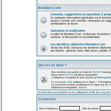
Bonaberi.com
Conseils, suggestions ou questions à prop
Ici, quelques informations générales sur le foncti
pouvez y poster vos conseils, remarques ou sugge
améliorations du forum.
Sanctions et modération
Le pilori de Bonaberi.Com : la liste des forumistes
sactions, et discussion sur la modération.
Les dernières dépèches Bonaberi.com
Via les flux RSS, retrouvez les dernières dépèch
par thèmes : général, news, faits divers, people, G
Qui est en ligne ?
Nos membres ont posté un total de
391809
messag
Nous avons
80726
membres enregistrés
L'utilisateur enregistré le plus récent est
Rolling-Slo
Il y a en tout
1382
utilisateurs en ligne :: 0 Enregist
Le record du nombre d'utilisateurs en ligne est de
1
Utilisateurs enregistrés : Aucun
Ces données sont basées sur les utilisateurs actifs des cinq der
Connexion
Nom d'utilisateur:
Mot de passe: