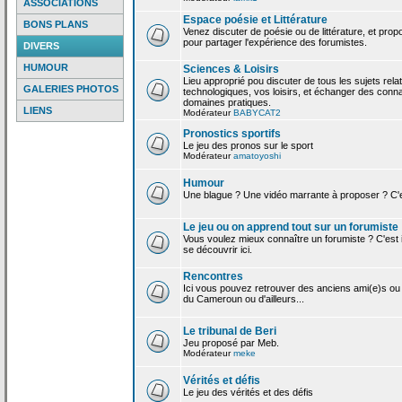
ASSOCIATIONS
Espace poésie et Littérature
BONS PLANS
Venez discuter de poésie ou de littérature, et pro
pour partager l'expérience des forumistes.
DIVERS
HUMOUR
Sciences & Loisirs
Lieu approprié pou discuter de tous les sujets rela
GALERIES PHOTOS
technologiques, vos loisirs, et échanger des conn
domaines pratiques.
LIENS
Modérateur
BABYCAT2
Pronostics sportifs
Le jeu des pronos sur le sport
Modérateur
amatoyoshi
Humour
Une blague ? Une vidéo marrante à proposer ? C'est
Le jeu ou on apprend tout sur un forumiste
Vous voulez mieux connaître un forumiste ? C'est ic
se découvrir ici.
Rencontres
Ici vous pouvez retrouver des anciens ami(e)s ou
du Cameroun ou d'ailleurs...
Le tribunal de Beri
Jeu proposé par Meb.
Modérateur
meke
Vérités et défis
Le jeu des vérités et des défis