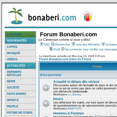
Forum Bonaberi.com
> ACCUEIL
Le Cameroun comme si vous y étiez
NOUVEAUTÉS
FAQ
Rechercher
Liste des Membres
Groupes d
COPOS
Profil
Se connecter pour vérifier ses messages
MUSIQUE
La date/heure actuelle est Mon Aug 10, 2026 9:20 pm
Forum Bonaberi.com Index du Forum
VIDÉOS
ACTUALITÉS
Forum
DERNIERS
Discussions
ARTICLES
NEWS
Actualité et débats dits sérieux
Discussions autour de l'actualité du pays et des p
SOCIÉTÉ
tout ce qui ne rentre pas dans un cadre purement l
une démarche intellectuelle.
FAITS DIVERS
Modérateur
Le_Bantou
Divers
SPORTS
Lieu idéal pour les sujets, sur tous types de discus
de questionnement ou de raisonnements poussés
PEOPLE
Modérateur
BABYCAT2
POTINS DE STARS
Hommes & Femmes
Qui trompe plus ? Qui ment plus ? C'est quoi l'am