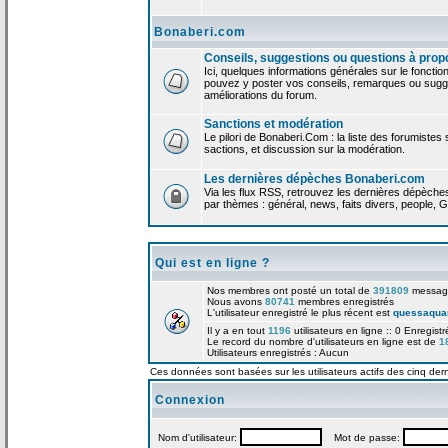
Bonaberi.com
Conseils, suggestions ou questions à prop
Ici, quelques informations générales sur le foncti
pouvez y poster vos conseils, remarques ou sugge
améliorations du forum.
Sanctions et modération
Le pilori de Bonaberi.Com : la liste des forumistes
sactions, et discussion sur la modération.
Les dernières dépèches Bonaberi.com
Via les flux RSS, retrouvez les dernières dépèch
par thèmes : général, news, faits divers, people, G
Qui est en ligne ?
Nos membres ont posté un total de
391809
messag
Nous avons
80741
membres enregistrés
L'utilisateur enregistré le plus récent est
quessaqua
Il y a en tout
1196
utilisateurs en ligne :: 0 Enregist
Le record du nombre d'utilisateurs en ligne est de
1
Utilisateurs enregistrés : Aucun
Ces données sont basées sur les utilisateurs actifs des cinq der
Connexion
Nom d'utilisateur:
Mot de passe: