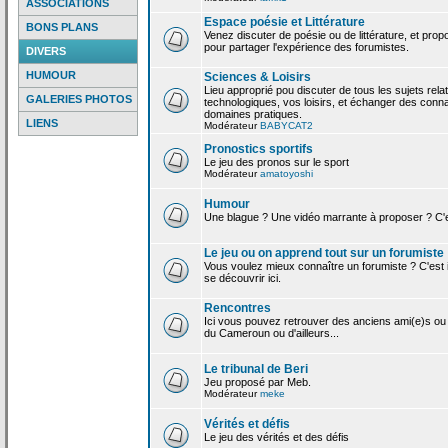
ASSOCIATIONS
Espace poésie et Littérature
BONS PLANS
Venez discuter de poésie ou de littérature, et pro
pour partager l'expérience des forumistes.
DIVERS
HUMOUR
Sciences & Loisirs
Lieu approprié pou discuter de tous les sujets rela
GALERIES PHOTOS
technologiques, vos loisirs, et échanger des conn
domaines pratiques.
LIENS
Modérateur
BABYCAT2
Pronostics sportifs
Le jeu des pronos sur le sport
Modérateur
amatoyoshi
Humour
Une blague ? Une vidéo marrante à proposer ? C'est
Le jeu ou on apprend tout sur un forumiste
Vous voulez mieux connaître un forumiste ? C'est ic
se découvrir ici.
Rencontres
Ici vous pouvez retrouver des anciens ami(e)s ou
du Cameroun ou d'ailleurs...
Le tribunal de Beri
Jeu proposé par Meb.
Modérateur
meke
Vérités et défis
Le jeu des vérités et des défis