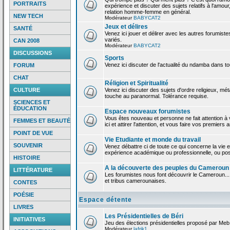
PORTRAITS
expérience et discuter des sujets relatifs à l'amour,
relation homme-femme en général.
NEW TECH
Modérateur
BABYCAT2
Jeux et délires
SANTÉ
Venez ici jouer et délirer avec les autres forumiste
variés.
CAN 2008
Modérateur
BABYCAT2
DISCUSSIONS
Sports
Venez ici discuter de l'actualité du ndamba dans to
FORUM
CHAT
Réligion et Spiritualité
CULTURE
Venez ici discuter des sujets d'ordre religieux, mé
touche au paranormal. Tolérance requise.
SCIENCES ET
ÉDUCATION
Espace nouveaux forumistes
Vous êtes nouveau et personne ne fait attention 
FEMMES ET BEAUTÉ
ici et attirer l'attention, et vous faire vos premiers 
POINT DE VUE
Vie Etudiante et monde du travail
SOUVENIR
Venez débattre ci de toute ce qui concerne la vie e
expérience académique ou professionnelle, ou po
HISTOIRE
A la découverte des peuples du Cameroun
LITTÉRATURE
Les forumistes nous font découvrir le Cameroun...
et tribus camerounaises.
CONTES
POÉSIE
Espace détente
LIVRES
Les Présidentielles de Béri
INITIATIVES
Jeu des élections présidentielles proposé par Meb
Modérateur
lafrik1