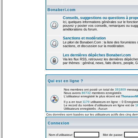
Bonaberi.com
Conseils, suggestions ou questions à prop
Ici, quelques informations générales sur le foncti
pouvez y poster vos conseils, remarques ou sugge
améliorations du forum.
Sanctions et modération
Le pilori de Bonaberi.Com : la liste des forumistes
sactions, et discussion sur la modération.
Les dernières dépèches Bonaberi.com
Via les flux RSS, retrouvez les dernières dépèch
par thèmes : général, news, faits divers, people, G
Qui est en ligne ?
Nos membres ont posté un total de
391809
messag
Nous avons
80732
membres enregistrés
L'utilisateur enregistré le plus récent est
ThonaserM
Il y a en tout
1170
utilisateurs en ligne :: 0 Enregist
Le record du nombre d'utilisateurs en ligne est de
1
Utilisateurs enregistrés : Aucun
Ces données sont basées sur les utilisateurs actifs des cinq der
Connexion
Nom d'utilisateur:
Mot de passe: