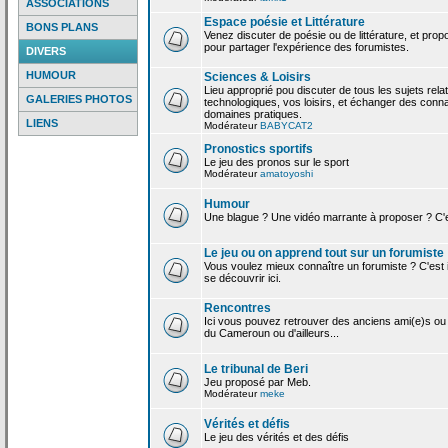
ASSOCIATIONS
Espace poésie et Littérature
BONS PLANS
Venez discuter de poésie ou de littérature, et pro
pour partager l'expérience des forumistes.
DIVERS
HUMOUR
Sciences & Loisirs
Lieu approprié pou discuter de tous les sujets rela
GALERIES PHOTOS
technologiques, vos loisirs, et échanger des conn
domaines pratiques.
LIENS
Modérateur
BABYCAT2
Pronostics sportifs
Le jeu des pronos sur le sport
Modérateur
amatoyoshi
Humour
Une blague ? Une vidéo marrante à proposer ? C'est
Le jeu ou on apprend tout sur un forumiste
Vous voulez mieux connaître un forumiste ? C'est ic
se découvrir ici.
Rencontres
Ici vous pouvez retrouver des anciens ami(e)s ou
du Cameroun ou d'ailleurs...
Le tribunal de Beri
Jeu proposé par Meb.
Modérateur
meke
Vérités et défis
Le jeu des vérités et des défis