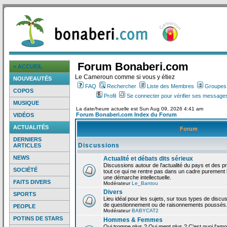
Forum Bonaberi.com
> ACCUEIL
Le Cameroun comme si vous y étiez
NOUVEAUTÉS
FAQ
Rechercher
Liste des Membres
Groupes d
COPOS
Profil
Se connecter pour vérifier ses messages
MUSIQUE
La date/heure actuelle est Sun Aug 09, 2026 4:41 am
Forum Bonaberi.com Index du Forum
VIDÉOS
ACTUALITÉS
Forum
DERNIERS
Discussions
ARTICLES
NEWS
Actualité et débats dits sérieux
Discussions autour de l'actualité du pays et des p
SOCIÉTÉ
tout ce qui ne rentre pas dans un cadre purement l
une démarche intellectuelle.
FAITS DIVERS
Modérateur
Le_Bantou
Divers
SPORTS
Lieu idéal pour les sujets, sur tous types de discus
de questionnement ou de raisonnements poussés
PEOPLE
Modérateur
BABYCAT2
POTINS DE STARS
Hommes & Femmes
Qui trompe plus ? Qui ment plus ? C'est quoi l'am