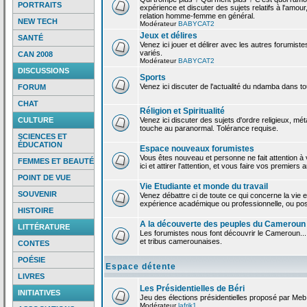
PORTRAITS
expérience et discuter des sujets relatifs à l'amour,
relation homme-femme en général.
NEW TECH
Modérateur
BABYCAT2
Jeux et délires
SANTÉ
Venez ici jouer et délirer avec les autres forumiste
variés.
CAN 2008
Modérateur
BABYCAT2
DISCUSSIONS
Sports
Venez ici discuter de l'actualité du ndamba dans to
FORUM
CHAT
Réligion et Spiritualité
CULTURE
Venez ici discuter des sujets d'ordre religieux, mé
touche au paranormal. Tolérance requise.
SCIENCES ET
ÉDUCATION
Espace nouveaux forumistes
Vous êtes nouveau et personne ne fait attention 
FEMMES ET BEAUTÉ
ici et attirer l'attention, et vous faire vos premiers 
POINT DE VUE
Vie Etudiante et monde du travail
SOUVENIR
Venez débattre ci de toute ce qui concerne la vie e
expérience académique ou professionnelle, ou po
HISTOIRE
A la découverte des peuples du Cameroun
LITTÉRATURE
Les forumistes nous font découvrir le Cameroun...
et tribus camerounaises.
CONTES
POÉSIE
Espace détente
LIVRES
Les Présidentielles de Béri
INITIATIVES
Jeu des élections présidentielles proposé par Meb
Modérateur
lafrik1