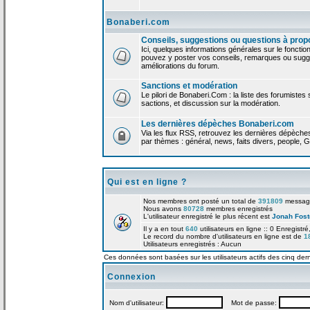
Bonaberi.com
Conseils, suggestions ou questions à prop
Ici, quelques informations générales sur le foncti
pouvez y poster vos conseils, remarques ou sugge
améliorations du forum.
Sanctions et modération
Le pilori de Bonaberi.Com : la liste des forumistes
sactions, et discussion sur la modération.
Les dernières dépèches Bonaberi.com
Via les flux RSS, retrouvez les dernières dépèch
par thèmes : général, news, faits divers, people, G
Qui est en ligne ?
Nos membres ont posté un total de
391809
messag
Nous avons
80728
membres enregistrés
L'utilisateur enregistré le plus récent est
Jonah Fost
Il y a en tout
640
utilisateurs en ligne :: 0 Enregistré
Le record du nombre d'utilisateurs en ligne est de
1
Utilisateurs enregistrés : Aucun
Ces données sont basées sur les utilisateurs actifs des cinq der
Connexion
Nom d'utilisateur:
Mot de passe: