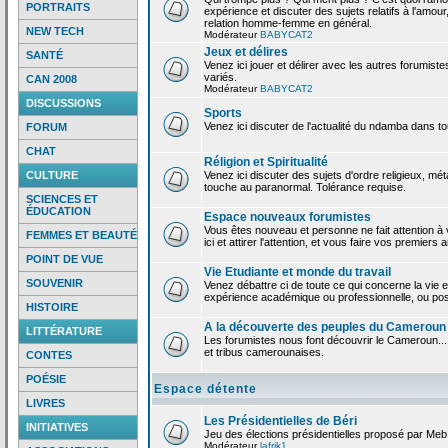
PORTRAITS
expérience et discuter des sujets relatifs à l'amour,
relation homme-femme en général.
NEW TECH
Modérateur
BABYCAT2
Jeux et délires
SANTÉ
Venez ici jouer et délirer avec les autres forumiste
variés.
CAN 2008
Modérateur
BABYCAT2
DISCUSSIONS
Sports
Venez ici discuter de l'actualité du ndamba dans to
FORUM
CHAT
Réligion et Spiritualité
CULTURE
Venez ici discuter des sujets d'ordre religieux, mé
touche au paranormal. Tolérance requise.
SCIENCES ET
ÉDUCATION
Espace nouveaux forumistes
Vous êtes nouveau et personne ne fait attention 
FEMMES ET BEAUTÉ
ici et attirer l'attention, et vous faire vos premiers 
POINT DE VUE
Vie Etudiante et monde du travail
SOUVENIR
Venez débattre ci de toute ce qui concerne la vie e
expérience académique ou professionnelle, ou po
HISTOIRE
A la découverte des peuples du Cameroun
LITTÉRATURE
Les forumistes nous font découvrir le Cameroun...
et tribus camerounaises.
CONTES
POÉSIE
Espace détente
LIVRES
Les Présidentielles de Béri
INITIATIVES
Jeu des élections présidentielles proposé par Meb
Modérateur
lafrik1