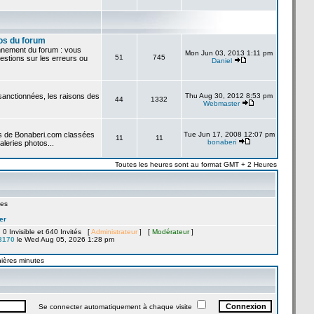
os du forum
onnement du forum : vous
Mon Jun 03, 2013 1:11 pm
51
745
stions sur les erreurs ou
Daniel
 sanctionnées, les raisons des
Thu Aug 30, 2012 8:53 pm
44
1332
Webmaster
es de Bonaberi.com classées
Tue Jun 17, 2008 12:07 pm
11
11
bonaberi
aleries photos...
Toutes les heures sont au format GMT + 2 Heures
es
er
, 0 Invisible et 640 Invités [
Administrateur
] [
Modérateur
]
8170
le Wed Aug 05, 2026 1:28 pm
nières minutes
Se connecter automatiquement à chaque visite