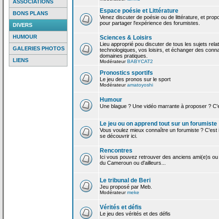
ASSOCIATIONS
Espace poésie et Littérature
BONS PLANS
Venez discuter de poésie ou de littérature, et pro
pour partager l'expérience des forumistes.
DIVERS
HUMOUR
Sciences & Loisirs
Lieu approprié pou discuter de tous les sujets rela
GALERIES PHOTOS
technologiques, vos loisirs, et échanger des conn
domaines pratiques.
LIENS
Modérateur
BABYCAT2
Pronostics sportifs
Le jeu des pronos sur le sport
Modérateur
amatoyoshi
Humour
Une blague ? Une vidéo marrante à proposer ? C'est
Le jeu ou on apprend tout sur un forumiste
Vous voulez mieux connaître un forumiste ? C'est ic
se découvrir ici.
Rencontres
Ici vous pouvez retrouver des anciens ami(e)s ou
du Cameroun ou d'ailleurs...
Le tribunal de Beri
Jeu proposé par Meb.
Modérateur
meke
Vérités et défis
Le jeu des vérités et des défis