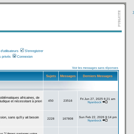
V
'utilisateurs
S'enregistrer
 privés
Connexion
Voir les messages sans réponses
Sujets
Messages
Derniers Messages
roblématiques africaines, de
Fri Jun 27, 2025 6:21 am
450
23516
udique et nécessitant à priori
Nyanbock
sion, sans qu'il y ait besoin
Sun Feb 22, 2026 9:14 pm
2228
167808
Nyanbock
.
our ? Venez partager votre