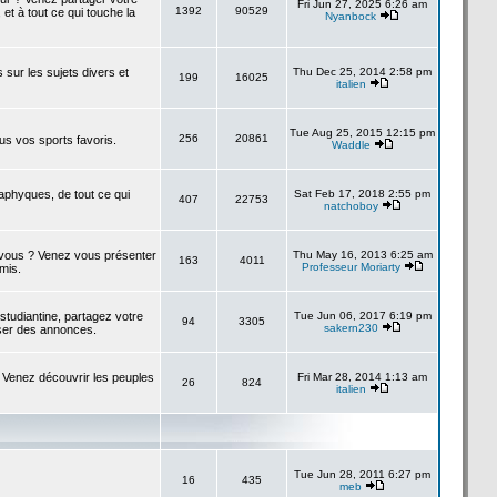
Fri Jun 27, 2025 6:26 am
1392
90529
 et à tout ce qui touche la
Nyanbock
s sur les sujets divers et
Thu Dec 25, 2014 2:58 pm
199
16025
italien
Tue Aug 25, 2015 12:15 pm
256
20861
us vos sports favoris.
Waddle
taphyques, de tout ce qui
Sat Feb 17, 2018 2:55 pm
407
22753
natchoboy
à vous ? Venez vous présenter
Thu May 16, 2013 6:25 am
163
4011
Professeur Moriarty
amis.
studiantine, partagez votre
Tue Jun 06, 2017 6:19 pm
94
3305
sakern230
ser des annonces.
 Venez découvrir les peuples
Fri Mar 28, 2014 1:13 am
26
824
italien
Tue Jun 28, 2011 6:27 pm
16
435
meb