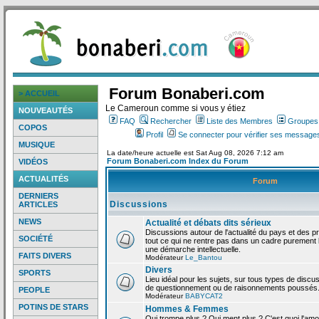
Forum Bonaberi.com
> ACCUEIL
Le Cameroun comme si vous y étiez
NOUVEAUTÉS
FAQ
Rechercher
Liste des Membres
Groupes d
COPOS
Profil
Se connecter pour vérifier ses messages
MUSIQUE
La date/heure actuelle est Sat Aug 08, 2026 7:12 am
Forum Bonaberi.com Index du Forum
VIDÉOS
ACTUALITÉS
Forum
DERNIERS
Discussions
ARTICLES
NEWS
Actualité et débats dits sérieux
Discussions autour de l'actualité du pays et des p
SOCIÉTÉ
tout ce qui ne rentre pas dans un cadre purement l
une démarche intellectuelle.
FAITS DIVERS
Modérateur
Le_Bantou
Divers
SPORTS
Lieu idéal pour les sujets, sur tous types de discus
de questionnement ou de raisonnements poussés
PEOPLE
Modérateur
BABYCAT2
POTINS DE STARS
Hommes & Femmes
Qui trompe plus ? Qui ment plus ? C'est quoi l'am