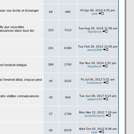
poser vos écrits et échanger
Fri Apr 08, 2016 4:55 pm
89
880
meb
tifs aux nouvelles
Tue Aug 30, 2016 11:36 am
223
7413
aissances dans tous les
Nyanbock
Tue Feb 26, 2013 12:05 pm
191
6396
steve2090
Sat Nov 29, 2014 2:52 pm
396
2700
 l'endroit indiqué.
Nyanbock
i l'endroit idéal, chacun peut
Fri Jul 06, 2012 5:52 am
65
3232
foxyforever
 des vieilles connaissances
Tue Jun 06, 2017 6:23 pm
45
604
sakern230
Mon Mar 12, 2012 7:19 am
27
1766
sonsofanarchy
Wed Oct 03, 2012 8:39 am
65
8378
marc