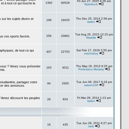
Fri Jun 27, 2025 6:26 am
1392
90529
 et à tout ce qui touche la
Nyanbock
s sur les sujets divers et
Thu Dec 25, 2014 2:58 pm
199
16025
italien
Tue Aug 25, 2015 12:15 pm
256
20861
us vos sports favoris.
Waddle
taphyques, de tout ce qui
Sat Feb 17, 2018 2:55 pm
407
22753
natchoboy
à vous ? Venez vous présenter
Thu May 16, 2013 6:25 am
163
4011
Professeur Moriarty
amis.
studiantine, partagez votre
Tue Jun 06, 2017 6:19 pm
94
3305
sakern230
ser des annonces.
 Venez découvrir les peuples
Fri Mar 28, 2014 1:13 am
26
824
italien
Tue Jun 28, 2011 6:27 pm
16
435
meb