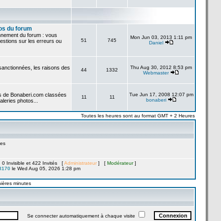
os du forum
onnement du forum : vous
Mon Jun 03, 2013 1:11 pm
51
745
stions sur les erreurs ou
Daniel
 sanctionnées, les raisons des
Thu Aug 30, 2012 8:53 pm
44
1332
Webmaster
es de Bonaberi.com classées
Tue Jun 17, 2008 12:07 pm
11
11
bonaberi
aleries photos...
Toutes les heures sont au format GMT + 2 Heures
es
, 0 Invisible et 422 Invités [
Administrateur
] [
Modérateur
]
8170
le Wed Aug 05, 2026 1:28 pm
nières minutes
Se connecter automatiquement à chaque visite