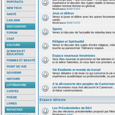
PORTRAITS
expérience et discuter des sujets relatifs à l'amour,
relation homme-femme en général.
NEW TECH
Modérateur
BABYCAT2
Jeux et délires
SANTÉ
Venez ici jouer et délirer avec les autres forumiste
variés.
CAN 2008
Modérateur
BABYCAT2
DISCUSSIONS
Sports
Venez ici discuter de l'actualité du ndamba dans to
FORUM
CHAT
Réligion et Spiritualité
CULTURE
Venez ici discuter des sujets d'ordre religieux, mé
touche au paranormal. Tolérance requise.
SCIENCES ET
ÉDUCATION
Espace nouveaux forumistes
Vous êtes nouveau et personne ne fait attention 
FEMMES ET BEAUTÉ
ici et attirer l'attention, et vous faire vos premiers 
POINT DE VUE
Vie Etudiante et monde du travail
SOUVENIR
Venez débattre ci de toute ce qui concerne la vie e
expérience académique ou professionnelle, ou po
HISTOIRE
A la découverte des peuples du Cameroun
LITTÉRATURE
Les forumistes nous font découvrir le Cameroun...
et tribus camerounaises.
CONTES
POÉSIE
Espace détente
LIVRES
Les Présidentielles de Béri
INITIATIVES
Jeu des élections présidentielles proposé par Meb
Modérateur
lafrik1