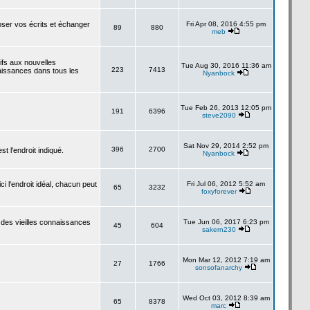
poser vos écrits et échanger
Fri Apr 08, 2016 4:55 pm
89
880
meb
tifs aux nouvelles
Tue Aug 30, 2016 11:36 am
223
7413
aissances dans tous les
Nyanbock
Tue Feb 26, 2013 12:05 pm
191
6396
steve2090
Sat Nov 29, 2014 2:52 pm
396
2700
 l'endroit indiqué.
Nyanbock
i l'endroit idéal, chacun peut
Fri Jul 06, 2012 5:52 am
65
3232
foxyforever
 des vieilles connaissances
Tue Jun 06, 2017 6:23 pm
45
604
sakern230
Mon Mar 12, 2012 7:19 am
27
1766
sonsofanarchy
Wed Oct 03, 2012 8:39 am
65
8378
marc