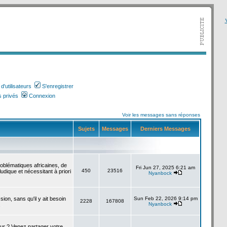
V
'utilisateurs
S'enregistrer
 privés
Connexion
Voir les messages sans réponses
Sujets
Messages
Derniers Messages
roblématiques africaines, de
Fri Jun 27, 2025 6:21 am
450
23516
udique et nécessitant à priori
Nyanbock
sion, sans qu'il y ait besoin
Sun Feb 22, 2026 9:14 pm
2228
167808
Nyanbock
.
our ? Venez partager votre