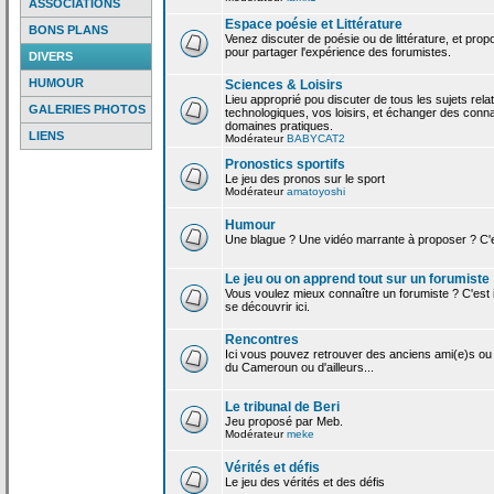
ASSOCIATIONS
Espace poésie et Littérature
BONS PLANS
Venez discuter de poésie ou de littérature, et pro
pour partager l'expérience des forumistes.
DIVERS
HUMOUR
Sciences & Loisirs
Lieu approprié pou discuter de tous les sujets rela
GALERIES PHOTOS
technologiques, vos loisirs, et échanger des conn
domaines pratiques.
LIENS
Modérateur
BABYCAT2
Pronostics sportifs
Le jeu des pronos sur le sport
Modérateur
amatoyoshi
Humour
Une blague ? Une vidéo marrante à proposer ? C'est
Le jeu ou on apprend tout sur un forumiste
Vous voulez mieux connaître un forumiste ? C'est ic
se découvrir ici.
Rencontres
Ici vous pouvez retrouver des anciens ami(e)s ou
du Cameroun ou d'ailleurs...
Le tribunal de Beri
Jeu proposé par Meb.
Modérateur
meke
Vérités et défis
Le jeu des vérités et des défis