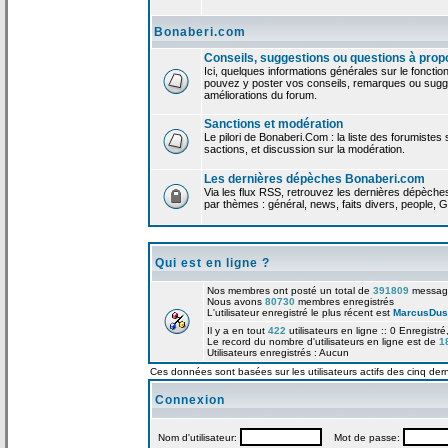
Bonaberi.com
Conseils, suggestions ou questions à prop
Ici, quelques informations générales sur le foncti
pouvez y poster vos conseils, remarques ou sugge
améliorations du forum.
Sanctions et modération
Le pilori de Bonaberi.Com : la liste des forumistes
sactions, et discussion sur la modération.
Les dernières dépèches Bonaberi.com
Via les flux RSS, retrouvez les dernières dépèch
par thèmes : général, news, faits divers, people, G
Qui est en ligne ?
Nos membres ont posté un total de
391809
messag
Nous avons
80730
membres enregistrés
L'utilisateur enregistré le plus récent est
MarcusDus
Il y a en tout
422
utilisateurs en ligne :: 0 Enregistré
Le record du nombre d'utilisateurs en ligne est de
1
Utilisateurs enregistrés : Aucun
Ces données sont basées sur les utilisateurs actifs des cinq der
Connexion
Nom d'utilisateur:
Mot de passe: