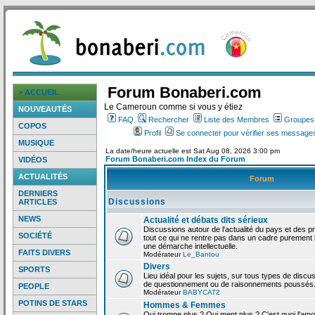
Forum Bonaberi.com
> ACCUEIL
Le Cameroun comme si vous y étiez
NOUVEAUTÉS
FAQ
Rechercher
Liste des Membres
Groupes d
COPOS
Profil
Se connecter pour vérifier ses messages
MUSIQUE
La date/heure actuelle est Sat Aug 08, 2026 3:00 pm
Forum Bonaberi.com Index du Forum
VIDÉOS
ACTUALITÉS
Forum
DERNIERS
Discussions
ARTICLES
NEWS
Actualité et débats dits sérieux
Discussions autour de l'actualité du pays et des p
SOCIÉTÉ
tout ce qui ne rentre pas dans un cadre purement l
une démarche intellectuelle.
FAITS DIVERS
Modérateur
Le_Bantou
Divers
SPORTS
Lieu idéal pour les sujets, sur tous types de discus
de questionnement ou de raisonnements poussés
PEOPLE
Modérateur
BABYCAT2
POTINS DE STARS
Hommes & Femmes
Qui trompe plus ? Qui ment plus ? C'est quoi l'am