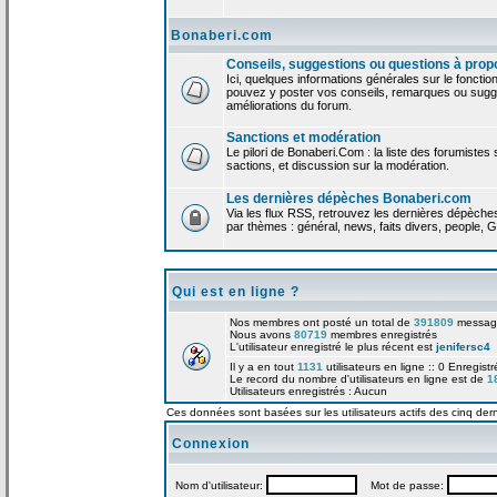
Bonaberi.com
Conseils, suggestions ou questions à prop
Ici, quelques informations générales sur le foncti
pouvez y poster vos conseils, remarques ou sugge
améliorations du forum.
Sanctions et modération
Le pilori de Bonaberi.Com : la liste des forumistes
sactions, et discussion sur la modération.
Les dernières dépèches Bonaberi.com
Via les flux RSS, retrouvez les dernières dépèch
par thèmes : général, news, faits divers, people, G
Qui est en ligne ?
Nos membres ont posté un total de
391809
messag
Nous avons
80719
membres enregistrés
L'utilisateur enregistré le plus récent est
jenifersc4
Il y a en tout
1131
utilisateurs en ligne :: 0 Enregist
Le record du nombre d'utilisateurs en ligne est de
1
Utilisateurs enregistrés : Aucun
Ces données sont basées sur les utilisateurs actifs des cinq der
Connexion
Nom d'utilisateur:
Mot de passe: