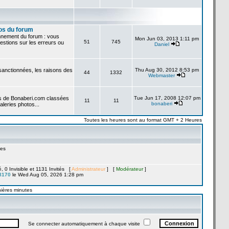
os du forum
onnement du forum : vous
Mon Jun 03, 2013 1:11 pm
51
745
stions sur les erreurs ou
Daniel
 sanctionnées, les raisons des
Thu Aug 30, 2012 8:53 pm
44
1332
Webmaster
es de Bonaberi.com classées
Tue Jun 17, 2008 12:07 pm
11
11
bonaberi
aleries photos...
Toutes les heures sont au format GMT + 2 Heures
es
ré, 0 Invisible et 1131 Invités [
Administrateur
] [
Modérateur
]
8170
le Wed Aug 05, 2026 1:28 pm
nières minutes
Se connecter automatiquement à chaque visite