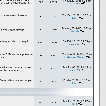
Fri Jun 27, 2025 6:26 am
1392
90529
 et à tout ce qui touche la
Nyanbock
s sur les sujets divers et
Thu Dec 25, 2014 2:58 pm
199
16025
italien
Tue Aug 25, 2015 12:15 pm
256
20861
us vos sports favoris.
Waddle
taphyques, de tout ce qui
Sat Feb 17, 2018 2:55 pm
407
22753
natchoboy
à vous ? Venez vous présenter
Thu May 16, 2013 6:25 am
163
4011
Professeur Moriarty
amis.
studiantine, partagez votre
Tue Jun 06, 2017 6:19 pm
94
3305
sakern230
ser des annonces.
 Venez découvrir les peuples
Fri Mar 28, 2014 1:13 am
26
824
italien
Tue Jun 28, 2011 6:27 pm
16
435
meb