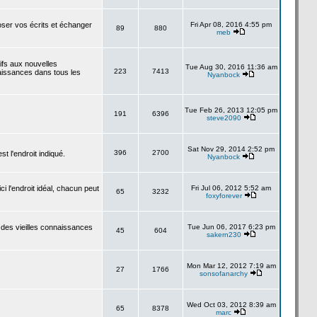
poser vos écrits et échanger
Fri Apr 08, 2016 4:55 pm
89
880
meb
tifs aux nouvelles
Tue Aug 30, 2016 11:36 am
223
7413
aissances dans tous les
Nyanbock
Tue Feb 26, 2013 12:05 pm
191
6396
steve2090
Sat Nov 29, 2014 2:52 pm
396
2700
 l'endroit indiqué.
Nyanbock
i l'endroit idéal, chacun peut
Fri Jul 06, 2012 5:52 am
65
3232
foxyforever
 des vieilles connaissances
Tue Jun 06, 2017 6:23 pm
45
604
sakern230
Mon Mar 12, 2012 7:19 am
27
1766
sonsofanarchy
Wed Oct 03, 2012 8:39 am
65
8378
marc