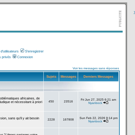
V
'utilisateurs
S'enregistrer
 privés
Connexion
Voir les messages sans réponses
Sujets
Messages
Derniers Messages
roblématiques africaines, de
Fri Jun 27, 2025 6:21 am
450
23516
udique et nécessitant à priori
Nyanbock
sion, sans qu'il y ait besoin
Sun Feb 22, 2026 9:14 pm
2228
167808
Nyanbock
.
our ? Venez partager votre