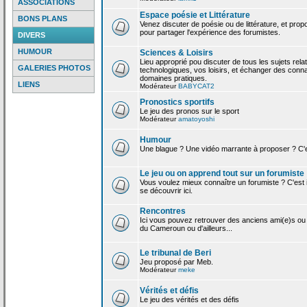
ASSOCIATIONS
Espace poésie et Littérature
BONS PLANS
Venez discuter de poésie ou de littérature, et pro
pour partager l'expérience des forumistes.
DIVERS
HUMOUR
Sciences & Loisirs
Lieu approprié pou discuter de tous les sujets rela
GALERIES PHOTOS
technologiques, vos loisirs, et échanger des conn
domaines pratiques.
LIENS
Modérateur
BABYCAT2
Pronostics sportifs
Le jeu des pronos sur le sport
Modérateur
amatoyoshi
Humour
Une blague ? Une vidéo marrante à proposer ? C'est
Le jeu ou on apprend tout sur un forumiste
Vous voulez mieux connaître un forumiste ? C'est ic
se découvrir ici.
Rencontres
Ici vous pouvez retrouver des anciens ami(e)s ou
du Cameroun ou d'ailleurs...
Le tribunal de Beri
Jeu proposé par Meb.
Modérateur
meke
Vérités et défis
Le jeu des vérités et des défis