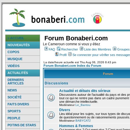
Forum Bonaberi.com
> ACCUEIL
Le Cameroun comme si vous y étiez
NOUVEAUTÉS
FAQ
Rechercher
Liste des Membres
Groupes d
COPOS
Profil
Se connecter pour vérifier ses messages
MUSIQUE
La date/heure actuelle est Thu Aug 06, 2026 8:43 pm
Forum Bonaberi.com Index du Forum
VIDÉOS
ACTUALITÉS
Forum
DERNIERS
Discussions
ARTICLES
NEWS
Actualité et débats dits sérieux
Discussions autour de l'actualité du pays et des p
SOCIÉTÉ
tout ce qui ne rentre pas dans un cadre purement l
une démarche intellectuelle.
FAITS DIVERS
Modérateur
Le_Bantou
Divers
SPORTS
Lieu idéal pour les sujets, sur tous types de discus
de questionnement ou de raisonnements poussés
PEOPLE
Modérateur
BABYCAT2
POTINS DE STARS
Hommes & Femmes
Qui trompe plus ? Qui ment plus ? C'est quoi l'am