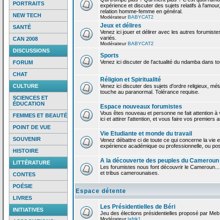
PORTRAITS
expérience et discuter des sujets relatifs à l'amour,
relation homme-femme en général.
NEW TECH
Modérateur
BABYCAT2
Jeux et délires
SANTÉ
Venez ici jouer et délirer avec les autres forumiste
variés.
CAN 2008
Modérateur
BABYCAT2
DISCUSSIONS
Sports
Venez ici discuter de l'actualité du ndamba dans to
FORUM
CHAT
Réligion et Spiritualité
CULTURE
Venez ici discuter des sujets d'ordre religieux, mé
touche au paranormal. Tolérance requise.
SCIENCES ET
ÉDUCATION
Espace nouveaux forumistes
Vous êtes nouveau et personne ne fait attention 
FEMMES ET BEAUTÉ
ici et attirer l'attention, et vous faire vos premiers 
POINT DE VUE
Vie Etudiante et monde du travail
SOUVENIR
Venez débattre ci de toute ce qui concerne la vie e
expérience académique ou professionnelle, ou po
HISTOIRE
A la découverte des peuples du Cameroun
LITTÉRATURE
Les forumistes nous font découvrir le Cameroun...
et tribus camerounaises.
CONTES
POÉSIE
Espace détente
LIVRES
Les Présidentielles de Béri
INITIATIVES
Jeu des élections présidentielles proposé par Meb
Modérateur
lafrik1