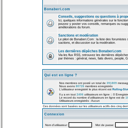
Bonaberi.com
Conseils, suggestions ou questions à prop
Ici, quelques informations générales sur le foncti
pouvez y poster vos conseils, remarques ou sugge
améliorations du forum.
Sanctions et modération
Le pilori de Bonaberi.Com : la liste des forumistes
sactions, et discussion sur la modération.
Les dernières dépèches Bonaberi.com
Via les flux RSS, retrouvez les dernières dépèch
par thèmes : général, news, faits divers, people, G
Qui est en ligne ?
Nos membres ont posté un total de
391809
messag
Nous avons
80726
membres enregistrés
L'utilisateur enregistré le plus récent est
Rolling-Slo
Il y a en tout
2406
utilisateurs en ligne :: 0 Enregist
Le record du nombre d'utilisateurs en ligne est de
1
Utilisateurs enregistrés : Aucun
Ces données sont basées sur les utilisateurs actifs des cinq der
Connexion
Nom d'utilisateur:
Mot de passe: