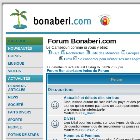
Forum Bonaberi.com
> ACCUEIL
Le Cameroun comme si vous y étiez
NOUVEAUTÉS
FAQ
Rechercher
Liste des Membres
Groupes d
COPOS
Profil
Se connecter pour vérifier ses messages
MUSIQUE
La date/heure actuelle est Fri Aug 07, 2026 7:39 pm
Forum Bonaberi.com Index du Forum
VIDÉOS
ACTUALITÉS
Forum
DERNIERS
Discussions
ARTICLES
NEWS
Actualité et débats dits sérieux
Discussions autour de l'actualité du pays et des p
SOCIÉTÉ
tout ce qui ne rentre pas dans un cadre purement l
une démarche intellectuelle.
FAITS DIVERS
Modérateur
Le_Bantou
Divers
SPORTS
Lieu idéal pour les sujets, sur tous types de discus
de questionnement ou de raisonnements poussés
PEOPLE
Modérateur
BABYCAT2
POTINS DE STARS
Hommes & Femmes
Qui trompe plus ? Qui ment plus ? C'est quoi l'am