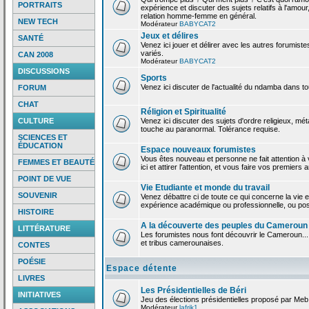
PORTRAITS
expérience et discuter des sujets relatifs à l'amour,
relation homme-femme en général.
NEW TECH
Modérateur
BABYCAT2
Jeux et délires
SANTÉ
Venez ici jouer et délirer avec les autres forumiste
variés.
CAN 2008
Modérateur
BABYCAT2
DISCUSSIONS
Sports
Venez ici discuter de l'actualité du ndamba dans to
FORUM
CHAT
Réligion et Spiritualité
CULTURE
Venez ici discuter des sujets d'ordre religieux, mé
touche au paranormal. Tolérance requise.
SCIENCES ET
ÉDUCATION
Espace nouveaux forumistes
Vous êtes nouveau et personne ne fait attention 
FEMMES ET BEAUTÉ
ici et attirer l'attention, et vous faire vos premiers 
POINT DE VUE
Vie Etudiante et monde du travail
SOUVENIR
Venez débattre ci de toute ce qui concerne la vie e
expérience académique ou professionnelle, ou po
HISTOIRE
A la découverte des peuples du Cameroun
LITTÉRATURE
Les forumistes nous font découvrir le Cameroun...
et tribus camerounaises.
CONTES
POÉSIE
Espace détente
LIVRES
Les Présidentielles de Béri
INITIATIVES
Jeu des élections présidentielles proposé par Meb
Modérateur
lafrik1