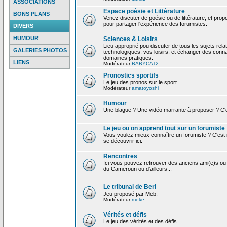
ASSOCIATIONS
Espace poésie et Littérature
BONS PLANS
Venez discuter de poésie ou de littérature, et pro
pour partager l'expérience des forumistes.
DIVERS
HUMOUR
Sciences & Loisirs
Lieu approprié pou discuter de tous les sujets rela
GALERIES PHOTOS
technologiques, vos loisirs, et échanger des conn
domaines pratiques.
LIENS
Modérateur
BABYCAT2
Pronostics sportifs
Le jeu des pronos sur le sport
Modérateur
amatoyoshi
Humour
Une blague ? Une vidéo marrante à proposer ? C'est
Le jeu ou on apprend tout sur un forumiste
Vous voulez mieux connaître un forumiste ? C'est ic
se découvrir ici.
Rencontres
Ici vous pouvez retrouver des anciens ami(e)s ou
du Cameroun ou d'ailleurs...
Le tribunal de Beri
Jeu proposé par Meb.
Modérateur
meke
Vérités et défis
Le jeu des vérités et des défis