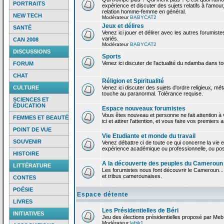
PORTRAITS
expérience et discuter des sujets relatifs à l'amour,
relation homme-femme en général.
NEW TECH
Modérateur
BABYCAT2
Jeux et délires
SANTÉ
Venez ici jouer et délirer avec les autres forumiste
variés.
CAN 2008
Modérateur
BABYCAT2
DISCUSSIONS
Sports
Venez ici discuter de l'actualité du ndamba dans to
FORUM
CHAT
Réligion et Spiritualité
CULTURE
Venez ici discuter des sujets d'ordre religieux, mé
touche au paranormal. Tolérance requise.
SCIENCES ET
ÉDUCATION
Espace nouveaux forumistes
Vous êtes nouveau et personne ne fait attention 
FEMMES ET BEAUTÉ
ici et attirer l'attention, et vous faire vos premiers 
POINT DE VUE
Vie Etudiante et monde du travail
SOUVENIR
Venez débattre ci de toute ce qui concerne la vie e
expérience académique ou professionnelle, ou po
HISTOIRE
A la découverte des peuples du Cameroun
LITTÉRATURE
Les forumistes nous font découvrir le Cameroun...
et tribus camerounaises.
CONTES
POÉSIE
Espace détente
LIVRES
Les Présidentielles de Béri
INITIATIVES
Jeu des élections présidentielles proposé par Meb
Modérateur
lafrik1