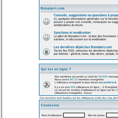
Bonaberi.com
Conseils, suggestions ou questions à prop
Ici, quelques informations générales sur le foncti
pouvez y poster vos conseils, remarques ou sugge
améliorations du forum.
Sanctions et modération
Le pilori de Bonaberi.Com : la liste des forumistes
sactions, et discussion sur la modération.
Les dernières dépèches Bonaberi.com
Via les flux RSS, retrouvez les dernières dépèch
par thèmes : général, news, faits divers, people, G
Qui est en ligne ?
Nos membres ont posté un total de
391809
messag
Nous avons
80719
membres enregistrés
L'utilisateur enregistré le plus récent est
jenifersc4
Il y a en tout
698
utilisateurs en ligne :: 0 Enregistré
Le record du nombre d'utilisateurs en ligne est de
1
Utilisateurs enregistrés : Aucun
Ces données sont basées sur les utilisateurs actifs des cinq der
Connexion
Nom d'utilisateur:
Mot de passe: