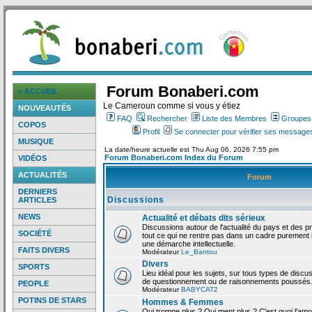
Forum Bonaberi.com
> ACCUEIL
Le Cameroun comme si vous y étiez
NOUVEAUTÉS
FAQ
Rechercher
Liste des Membres
Groupes d
COPOS
Profil
Se connecter pour vérifier ses messages
MUSIQUE
La date/heure actuelle est Thu Aug 06, 2026 7:55 pm
Forum Bonaberi.com Index du Forum
VIDÉOS
ACTUALITÉS
Forum
DERNIERS
Discussions
ARTICLES
NEWS
Actualité et débats dits sérieux
Discussions autour de l'actualité du pays et des p
SOCIÉTÉ
tout ce qui ne rentre pas dans un cadre purement l
une démarche intellectuelle.
FAITS DIVERS
Modérateur
Le_Bantou
Divers
SPORTS
Lieu idéal pour les sujets, sur tous types de discus
de questionnement ou de raisonnements poussés
PEOPLE
Modérateur
BABYCAT2
POTINS DE STARS
Hommes & Femmes
Qui trompe plus ? Qui ment plus ? C'est quoi l'am