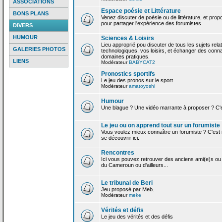
ASSOCIATIONS
Espace poésie et Littérature
BONS PLANS
Venez discuter de poésie ou de littérature, et pro
pour partager l'expérience des forumistes.
DIVERS
HUMOUR
Sciences & Loisirs
Lieu approprié pou discuter de tous les sujets rela
GALERIES PHOTOS
technologiques, vos loisirs, et échanger des conn
domaines pratiques.
LIENS
Modérateur
BABYCAT2
Pronostics sportifs
Le jeu des pronos sur le sport
Modérateur
amatoyoshi
Humour
Une blague ? Une vidéo marrante à proposer ? C'est
Le jeu ou on apprend tout sur un forumiste
Vous voulez mieux connaître un forumiste ? C'est ic
se découvrir ici.
Rencontres
Ici vous pouvez retrouver des anciens ami(e)s ou
du Cameroun ou d'ailleurs...
Le tribunal de Beri
Jeu proposé par Meb.
Modérateur
meke
Vérités et défis
Le jeu des vérités et des défis