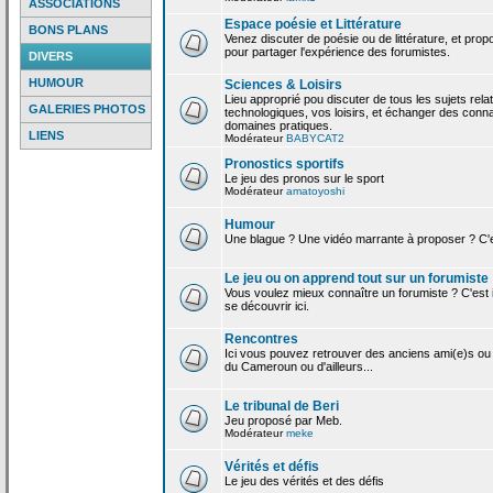
ASSOCIATIONS
Espace poésie et Littérature
BONS PLANS
Venez discuter de poésie ou de littérature, et pro
pour partager l'expérience des forumistes.
DIVERS
HUMOUR
Sciences & Loisirs
Lieu approprié pou discuter de tous les sujets rela
GALERIES PHOTOS
technologiques, vos loisirs, et échanger des conn
domaines pratiques.
LIENS
Modérateur
BABYCAT2
Pronostics sportifs
Le jeu des pronos sur le sport
Modérateur
amatoyoshi
Humour
Une blague ? Une vidéo marrante à proposer ? C'est
Le jeu ou on apprend tout sur un forumiste
Vous voulez mieux connaître un forumiste ? C'est ic
se découvrir ici.
Rencontres
Ici vous pouvez retrouver des anciens ami(e)s ou
du Cameroun ou d'ailleurs...
Le tribunal de Beri
Jeu proposé par Meb.
Modérateur
meke
Vérités et défis
Le jeu des vérités et des défis