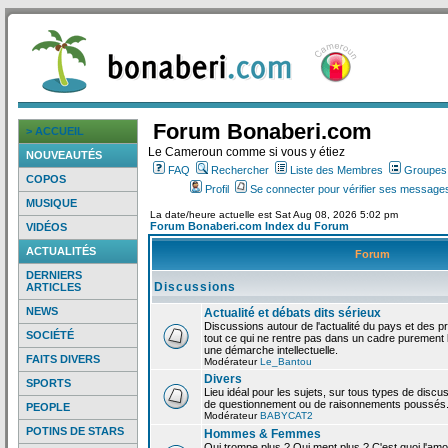
Forum Bonaberi.com
> ACCUEIL
Le Cameroun comme si vous y étiez
NOUVEAUTÉS
FAQ
Rechercher
Liste des Membres
Groupes d
COPOS
Profil
Se connecter pour vérifier ses messages
MUSIQUE
La date/heure actuelle est Sat Aug 08, 2026 5:02 pm
Forum Bonaberi.com Index du Forum
VIDÉOS
ACTUALITÉS
Forum
DERNIERS
Discussions
ARTICLES
NEWS
Actualité et débats dits sérieux
Discussions autour de l'actualité du pays et des p
SOCIÉTÉ
tout ce qui ne rentre pas dans un cadre purement l
une démarche intellectuelle.
FAITS DIVERS
Modérateur
Le_Bantou
Divers
SPORTS
Lieu idéal pour les sujets, sur tous types de discus
de questionnement ou de raisonnements poussés
PEOPLE
Modérateur
BABYCAT2
POTINS DE STARS
Hommes & Femmes
Qui trompe plus ? Qui ment plus ? C'est quoi l'am