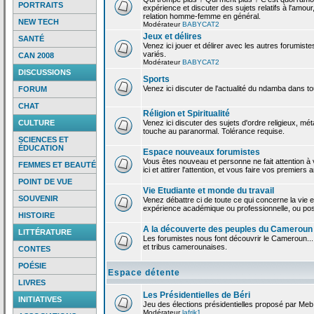
PORTRAITS
expérience et discuter des sujets relatifs à l'amour,
relation homme-femme en général.
NEW TECH
Modérateur
BABYCAT2
Jeux et délires
SANTÉ
Venez ici jouer et délirer avec les autres forumiste
variés.
CAN 2008
Modérateur
BABYCAT2
DISCUSSIONS
Sports
Venez ici discuter de l'actualité du ndamba dans to
FORUM
CHAT
Réligion et Spiritualité
CULTURE
Venez ici discuter des sujets d'ordre religieux, mé
touche au paranormal. Tolérance requise.
SCIENCES ET
ÉDUCATION
Espace nouveaux forumistes
Vous êtes nouveau et personne ne fait attention 
FEMMES ET BEAUTÉ
ici et attirer l'attention, et vous faire vos premiers 
POINT DE VUE
Vie Etudiante et monde du travail
SOUVENIR
Venez débattre ci de toute ce qui concerne la vie e
expérience académique ou professionnelle, ou po
HISTOIRE
A la découverte des peuples du Cameroun
LITTÉRATURE
Les forumistes nous font découvrir le Cameroun...
et tribus camerounaises.
CONTES
POÉSIE
Espace détente
LIVRES
Les Présidentielles de Béri
INITIATIVES
Jeu des élections présidentielles proposé par Meb
Modérateur
lafrik1