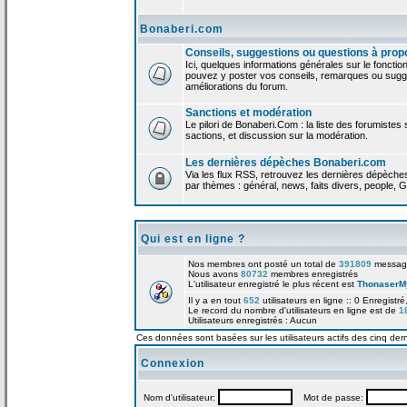
Bonaberi.com
Conseils, suggestions ou questions à prop
Ici, quelques informations générales sur le foncti
pouvez y poster vos conseils, remarques ou sugge
améliorations du forum.
Sanctions et modération
Le pilori de Bonaberi.Com : la liste des forumistes
sactions, et discussion sur la modération.
Les dernières dépèches Bonaberi.com
Via les flux RSS, retrouvez les dernières dépèch
par thèmes : général, news, faits divers, people, G
Qui est en ligne ?
Nos membres ont posté un total de
391809
messag
Nous avons
80732
membres enregistrés
L'utilisateur enregistré le plus récent est
ThonaserM
Il y a en tout
652
utilisateurs en ligne :: 0 Enregistré
Le record du nombre d'utilisateurs en ligne est de
1
Utilisateurs enregistrés : Aucun
Ces données sont basées sur les utilisateurs actifs des cinq der
Connexion
Nom d'utilisateur:
Mot de passe: