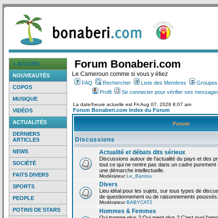
Forum Bonaberi.com
> ACCUEIL
Le Cameroun comme si vous y étiez
NOUVEAUTÉS
FAQ
Rechercher
Liste des Membres
Groupes d
COPOS
Profil
Se connecter pour vérifier ses messages
MUSIQUE
La date/heure actuelle est Fri Aug 07, 2026 8:07 am
Forum Bonaberi.com Index du Forum
VIDÉOS
ACTUALITÉS
Forum
DERNIERS
Discussions
ARTICLES
NEWS
Actualité et débats dits sérieux
Discussions autour de l'actualité du pays et des p
SOCIÉTÉ
tout ce qui ne rentre pas dans un cadre purement l
une démarche intellectuelle.
FAITS DIVERS
Modérateur
Le_Bantou
Divers
SPORTS
Lieu idéal pour les sujets, sur tous types de discus
de questionnement ou de raisonnements poussés
PEOPLE
Modérateur
BABYCAT2
POTINS DE STARS
Hommes & Femmes
Qui trompe plus ? Qui ment plus ? C'est quoi l'am