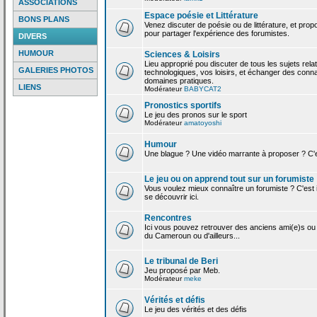
ASSOCIATIONS
Espace poésie et Littérature
BONS PLANS
Venez discuter de poésie ou de littérature, et pro
pour partager l'expérience des forumistes.
DIVERS
HUMOUR
Sciences & Loisirs
Lieu approprié pou discuter de tous les sujets rela
GALERIES PHOTOS
technologiques, vos loisirs, et échanger des conn
domaines pratiques.
LIENS
Modérateur
BABYCAT2
Pronostics sportifs
Le jeu des pronos sur le sport
Modérateur
amatoyoshi
Humour
Une blague ? Une vidéo marrante à proposer ? C'est
Le jeu ou on apprend tout sur un forumiste
Vous voulez mieux connaître un forumiste ? C'est ic
se découvrir ici.
Rencontres
Ici vous pouvez retrouver des anciens ami(e)s ou
du Cameroun ou d'ailleurs...
Le tribunal de Beri
Jeu proposé par Meb.
Modérateur
meke
Vérités et défis
Le jeu des vérités et des défis