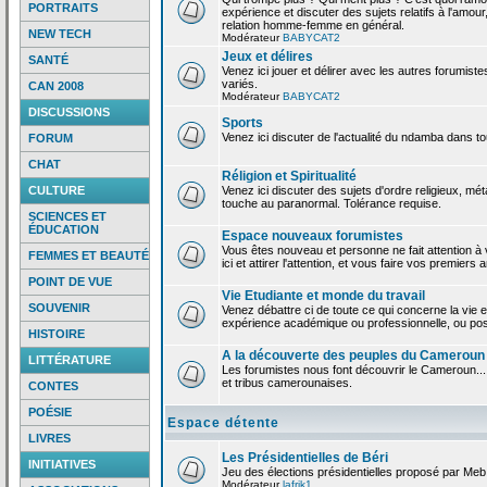
PORTRAITS
expérience et discuter des sujets relatifs à l'amour,
relation homme-femme en général.
NEW TECH
Modérateur
BABYCAT2
Jeux et délires
SANTÉ
Venez ici jouer et délirer avec les autres forumiste
variés.
CAN 2008
Modérateur
BABYCAT2
DISCUSSIONS
Sports
Venez ici discuter de l'actualité du ndamba dans to
FORUM
CHAT
Réligion et Spiritualité
CULTURE
Venez ici discuter des sujets d'ordre religieux, mé
touche au paranormal. Tolérance requise.
SCIENCES ET
ÉDUCATION
Espace nouveaux forumistes
Vous êtes nouveau et personne ne fait attention 
FEMMES ET BEAUTÉ
ici et attirer l'attention, et vous faire vos premiers 
POINT DE VUE
Vie Etudiante et monde du travail
SOUVENIR
Venez débattre ci de toute ce qui concerne la vie e
expérience académique ou professionnelle, ou po
HISTOIRE
A la découverte des peuples du Cameroun
LITTÉRATURE
Les forumistes nous font découvrir le Cameroun...
et tribus camerounaises.
CONTES
POÉSIE
Espace détente
LIVRES
Les Présidentielles de Béri
INITIATIVES
Jeu des élections présidentielles proposé par Meb
Modérateur
lafrik1