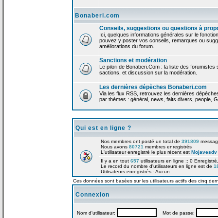
Bonaberi.com
Conseils, suggestions ou questions à prop
Ici, quelques informations générales sur le foncti
pouvez y poster vos conseils, remarques ou sugge
améliorations du forum.
Sanctions et modération
Le pilori de Bonaberi.Com : la liste des forumistes
sactions, et discussion sur la modération.
Les dernières dépèches Bonaberi.com
Via les flux RSS, retrouvez les dernières dépèch
par thèmes : général, news, faits divers, people, G
Qui est en ligne ?
Nos membres ont posté un total de
391809
messag
Nous avons
80721
membres enregistrés
L'utilisateur enregistré le plus récent est
Mojavesdv
Il y a en tout
657
utilisateurs en ligne :: 0 Enregistré
Le record du nombre d'utilisateurs en ligne est de
1
Utilisateurs enregistrés : Aucun
Ces données sont basées sur les utilisateurs actifs des cinq der
Connexion
Nom d'utilisateur:
Mot de passe: