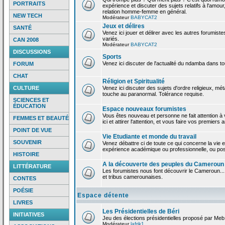
PORTRAITS
expérience et discuter des sujets relatifs à l'amour,
relation homme-femme en général.
NEW TECH
Modérateur
BABYCAT2
Jeux et délires
SANTÉ
Venez ici jouer et délirer avec les autres forumiste
variés.
CAN 2008
Modérateur
BABYCAT2
DISCUSSIONS
Sports
Venez ici discuter de l'actualité du ndamba dans to
FORUM
CHAT
Réligion et Spiritualité
CULTURE
Venez ici discuter des sujets d'ordre religieux, mé
touche au paranormal. Tolérance requise.
SCIENCES ET
ÉDUCATION
Espace nouveaux forumistes
Vous êtes nouveau et personne ne fait attention 
FEMMES ET BEAUTÉ
ici et attirer l'attention, et vous faire vos premiers 
POINT DE VUE
Vie Etudiante et monde du travail
SOUVENIR
Venez débattre ci de toute ce qui concerne la vie e
expérience académique ou professionnelle, ou po
HISTOIRE
A la découverte des peuples du Cameroun
LITTÉRATURE
Les forumistes nous font découvrir le Cameroun...
et tribus camerounaises.
CONTES
POÉSIE
Espace détente
LIVRES
Les Présidentielles de Béri
INITIATIVES
Jeu des élections présidentielles proposé par Meb
Modérateur
lafrik1