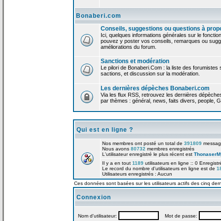
Bonaberi.com
Conseils, suggestions ou questions à prop
Ici, quelques informations générales sur le foncti
pouvez y poster vos conseils, remarques ou sugge
améliorations du forum.
Sanctions et modération
Le pilori de Bonaberi.Com : la liste des forumistes
sactions, et discussion sur la modération.
Les dernières dépèches Bonaberi.com
Via les flux RSS, retrouvez les dernières dépèch
par thèmes : général, news, faits divers, people, G
Qui est en ligne ?
Nos membres ont posté un total de
391809
messag
Nous avons
80732
membres enregistrés
L'utilisateur enregistré le plus récent est
ThonaserM
Il y a en tout
1189
utilisateurs en ligne :: 0 Enregist
Le record du nombre d'utilisateurs en ligne est de
1
Utilisateurs enregistrés : Aucun
Ces données sont basées sur les utilisateurs actifs des cinq der
Connexion
Nom d'utilisateur:
Mot de passe: