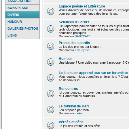
ASSOCIATIONS
Espace poésie et Littérature
BONS PLANS
Venez discuter de poésie ou de littérature, et pro
pour partager l'expérience des forumistes.
DIVERS
HUMOUR
Sciences & Loisirs
Lieu approprié pou discuter de tous les sujets rela
GALERIES PHOTOS
technologiques, vos loisirs, et échanger des conn
domaines pratiques.
LIENS
Modérateur
BABYCAT2
Pronostics sportifs
Le jeu des pronos sur le sport
Modérateur
amatoyoshi
Humour
Une blague ? Une vidéo marrante à proposer ? C'est
Le jeu ou on apprend tout sur un forumiste
Vous voulez mieux connaître un forumiste ? C'est ic
se découvrir ici.
Rencontres
Ici vous pouvez retrouver des anciens ami(e)s ou
du Cameroun ou d'ailleurs...
Le tribunal de Beri
Jeu proposé par Meb.
Modérateur
meke
Vérités et défis
Le jeu des vérités et des défis