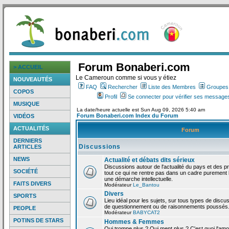
Forum Bonaberi.com
> ACCUEIL
Le Cameroun comme si vous y étiez
NOUVEAUTÉS
FAQ
Rechercher
Liste des Membres
Groupes d
COPOS
Profil
Se connecter pour vérifier ses messages
MUSIQUE
La date/heure actuelle est Sun Aug 09, 2026 5:40 am
Forum Bonaberi.com Index du Forum
VIDÉOS
ACTUALITÉS
Forum
DERNIERS
Discussions
ARTICLES
NEWS
Actualité et débats dits sérieux
Discussions autour de l'actualité du pays et des p
SOCIÉTÉ
tout ce qui ne rentre pas dans un cadre purement l
une démarche intellectuelle.
FAITS DIVERS
Modérateur
Le_Bantou
Divers
SPORTS
Lieu idéal pour les sujets, sur tous types de discus
de questionnement ou de raisonnements poussés
PEOPLE
Modérateur
BABYCAT2
POTINS DE STARS
Hommes & Femmes
Qui trompe plus ? Qui ment plus ? C'est quoi l'am