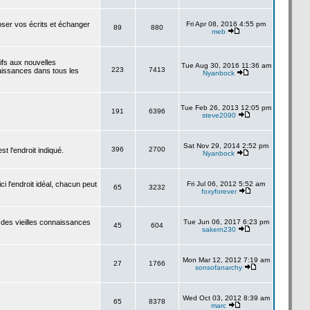
poser vos écrits et échanger
Fri Apr 08, 2016 4:55 pm
89
880
meb
tifs aux nouvelles
Tue Aug 30, 2016 11:36 am
223
7413
aissances dans tous les
Nyanbock
Tue Feb 26, 2013 12:05 pm
191
6396
steve2090
Sat Nov 29, 2014 2:52 pm
396
2700
 l'endroit indiqué.
Nyanbock
i l'endroit idéal, chacun peut
Fri Jul 06, 2012 5:52 am
65
3232
foxyforever
 des vieilles connaissances
Tue Jun 06, 2017 6:23 pm
45
604
sakern230
Mon Mar 12, 2012 7:19 am
27
1766
sonsofanarchy
Wed Oct 03, 2012 8:39 am
65
8378
marc