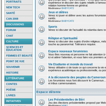
PORTRAITS
expérience et discuter des sujets relatifs à l'amour,
relation homme-femme en général.
NEW TECH
Modérateur
BABYCAT2
Jeux et délires
SANTÉ
Venez ici jouer et délirer avec les autres forumiste
variés.
CAN 2008
Modérateur
BABYCAT2
DISCUSSIONS
Sports
Venez ici discuter de l'actualité du ndamba dans to
FORUM
CHAT
Réligion et Spiritualité
CULTURE
Venez ici discuter des sujets d'ordre religieux, mé
touche au paranormal. Tolérance requise.
SCIENCES ET
ÉDUCATION
Espace nouveaux forumistes
Vous êtes nouveau et personne ne fait attention 
FEMMES ET BEAUTÉ
ici et attirer l'attention, et vous faire vos premiers 
POINT DE VUE
Vie Etudiante et monde du travail
SOUVENIR
Venez débattre ci de toute ce qui concerne la vie e
expérience académique ou professionnelle, ou po
HISTOIRE
A la découverte des peuples du Cameroun
LITTÉRATURE
Les forumistes nous font découvrir le Cameroun...
et tribus camerounaises.
CONTES
POÉSIE
Espace détente
LIVRES
Les Présidentielles de Béri
INITIATIVES
Jeu des élections présidentielles proposé par Meb
Modérateur
lafrik1