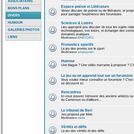
ASSOCIATIONS
Espace poésie et Littérature
BONS PLANS
Venez discuter de poésie ou de littérature, et pro
pour partager l'expérience des forumistes.
DIVERS
HUMOUR
Sciences & Loisirs
Lieu approprié pou discuter de tous les sujets rela
GALERIES PHOTOS
technologiques, vos loisirs, et échanger des conn
domaines pratiques.
LIENS
Modérateur
BABYCAT2
Pronostics sportifs
Le jeu des pronos sur le sport
Modérateur
amatoyoshi
Humour
Une blague ? Une vidéo marrante à proposer ? C'est
Le jeu ou on apprend tout sur un forumiste
Vous voulez mieux connaître un forumiste ? C'est ic
se découvrir ici.
Rencontres
Ici vous pouvez retrouver des anciens ami(e)s ou
du Cameroun ou d'ailleurs...
Le tribunal de Beri
Jeu proposé par Meb.
Modérateur
meke
Vérités et défis
Le jeu des vérités et des défis