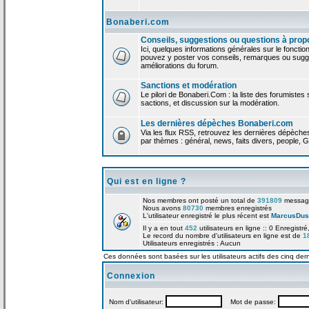
Bonaberi.com
Conseils, suggestions ou questions à prop
Ici, quelques informations générales sur le foncti
pouvez y poster vos conseils, remarques ou sugge
améliorations du forum.
Sanctions et modération
Le pilori de Bonaberi.Com : la liste des forumistes
sactions, et discussion sur la modération.
Les dernières dépèches Bonaberi.com
Via les flux RSS, retrouvez les dernières dépèch
par thèmes : général, news, faits divers, people, G
Qui est en ligne ?
Nos membres ont posté un total de
391809
messag
Nous avons
80730
membres enregistrés
L'utilisateur enregistré le plus récent est
MarcusDus
Il y a en tout
452
utilisateurs en ligne :: 0 Enregistré
Le record du nombre d'utilisateurs en ligne est de
1
Utilisateurs enregistrés : Aucun
Ces données sont basées sur les utilisateurs actifs des cinq der
Connexion
Nom d'utilisateur:
Mot de passe: