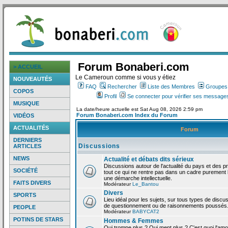
Forum Bonaberi.com
> ACCUEIL
Le Cameroun comme si vous y étiez
NOUVEAUTÉS
FAQ
Rechercher
Liste des Membres
Groupes d
COPOS
Profil
Se connecter pour vérifier ses messages
MUSIQUE
La date/heure actuelle est Sat Aug 08, 2026 2:59 pm
Forum Bonaberi.com Index du Forum
VIDÉOS
ACTUALITÉS
Forum
DERNIERS
Discussions
ARTICLES
NEWS
Actualité et débats dits sérieux
Discussions autour de l'actualité du pays et des p
SOCIÉTÉ
tout ce qui ne rentre pas dans un cadre purement l
une démarche intellectuelle.
FAITS DIVERS
Modérateur
Le_Bantou
Divers
SPORTS
Lieu idéal pour les sujets, sur tous types de discus
de questionnement ou de raisonnements poussés
PEOPLE
Modérateur
BABYCAT2
POTINS DE STARS
Hommes & Femmes
Qui trompe plus ? Qui ment plus ? C'est quoi l'am