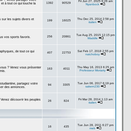
Fri Jun 27, 2025 6:26 am
1392
90529
 et à tout ce qui touche la
Nyanbock
s sur les sujets divers et
Thu Dec 25, 2014 2:58 pm
199
16025
italien
Tue Aug 25, 2015 12:15 pm
256
20861
us vos sports favoris.
Waddle
taphyques, de tout ce qui
Sat Feb 17, 2018 2:55 pm
407
22753
natchoboy
à vous ? Venez vous présenter
Thu May 16, 2013 6:25 am
163
4011
Professeur Moriarty
amis.
studiantine, partagez votre
Tue Jun 06, 2017 6:19 pm
94
3305
sakern230
ser des annonces.
 Venez découvrir les peuples
Fri Mar 28, 2014 1:13 am
26
824
italien
Tue Jun 28, 2011 6:27 pm
16
435
meb