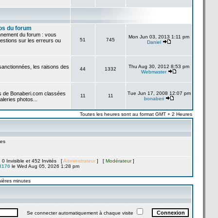
os du forum
onnement du forum : vous
Mon Jun 03, 2013 1:11 pm
51
745
stions sur les erreurs ou
Daniel
 sanctionnées, les raisons des
Thu Aug 30, 2012 8:53 pm
44
1332
Webmaster
es de Bonaberi.com classées
Tue Jun 17, 2008 12:07 pm
11
11
bonaberi
aleries photos...
Toutes les heures sont au format GMT + 2 Heures
es
, 0 Invisible et 452 Invités [
Administrateur
] [
Modérateur
]
8170
le Wed Aug 05, 2026 1:28 pm
nières minutes
Se connecter automatiquement à chaque visite