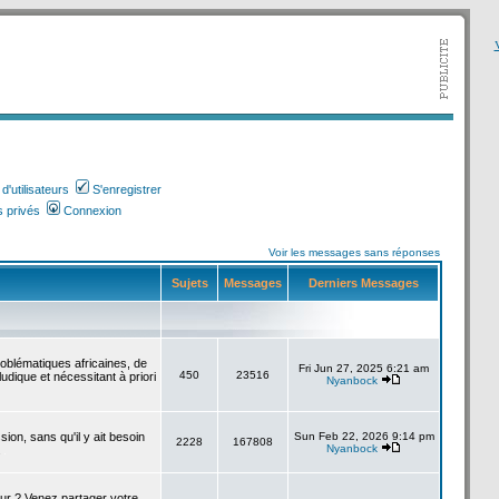
V
'utilisateurs
S'enregistrer
 privés
Connexion
Voir les messages sans réponses
Sujets
Messages
Derniers Messages
roblématiques africaines, de
Fri Jun 27, 2025 6:21 am
450
23516
udique et nécessitant à priori
Nyanbock
sion, sans qu'il y ait besoin
Sun Feb 22, 2026 9:14 pm
2228
167808
Nyanbock
.
our ? Venez partager votre