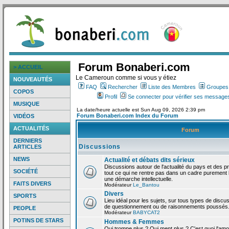
Forum Bonaberi.com
> ACCUEIL
Le Cameroun comme si vous y étiez
NOUVEAUTÉS
FAQ
Rechercher
Liste des Membres
Groupes d
COPOS
Profil
Se connecter pour vérifier ses messages
MUSIQUE
La date/heure actuelle est Sun Aug 09, 2026 2:39 pm
Forum Bonaberi.com Index du Forum
VIDÉOS
ACTUALITÉS
Forum
DERNIERS
Discussions
ARTICLES
NEWS
Actualité et débats dits sérieux
Discussions autour de l'actualité du pays et des p
SOCIÉTÉ
tout ce qui ne rentre pas dans un cadre purement l
une démarche intellectuelle.
FAITS DIVERS
Modérateur
Le_Bantou
Divers
SPORTS
Lieu idéal pour les sujets, sur tous types de discus
de questionnement ou de raisonnements poussés
PEOPLE
Modérateur
BABYCAT2
POTINS DE STARS
Hommes & Femmes
Qui trompe plus ? Qui ment plus ? C'est quoi l'am