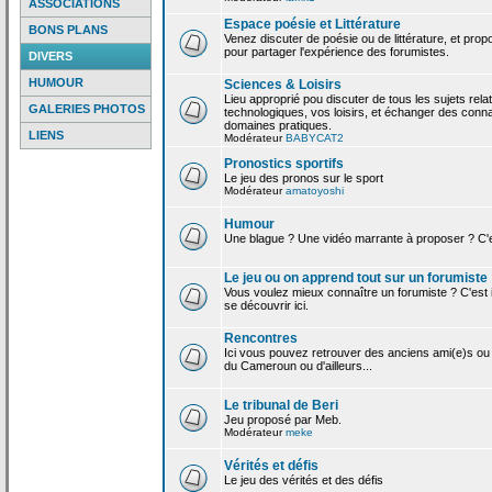
ASSOCIATIONS
Espace poésie et Littérature
BONS PLANS
Venez discuter de poésie ou de littérature, et pro
pour partager l'expérience des forumistes.
DIVERS
HUMOUR
Sciences & Loisirs
Lieu approprié pou discuter de tous les sujets rela
GALERIES PHOTOS
technologiques, vos loisirs, et échanger des conn
domaines pratiques.
LIENS
Modérateur
BABYCAT2
Pronostics sportifs
Le jeu des pronos sur le sport
Modérateur
amatoyoshi
Humour
Une blague ? Une vidéo marrante à proposer ? C'est
Le jeu ou on apprend tout sur un forumiste
Vous voulez mieux connaître un forumiste ? C'est ic
se découvrir ici.
Rencontres
Ici vous pouvez retrouver des anciens ami(e)s ou
du Cameroun ou d'ailleurs...
Le tribunal de Beri
Jeu proposé par Meb.
Modérateur
meke
Vérités et défis
Le jeu des vérités et des défis