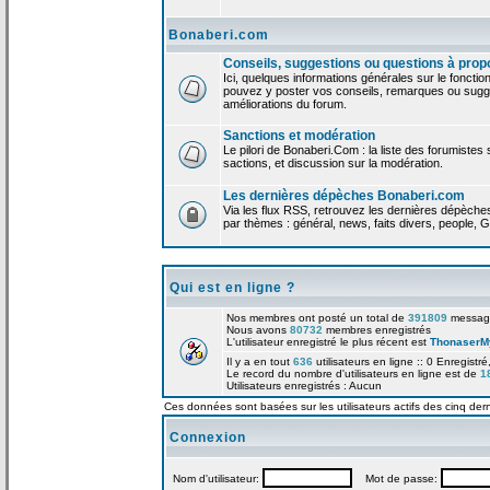
Bonaberi.com
Conseils, suggestions ou questions à prop
Ici, quelques informations générales sur le foncti
pouvez y poster vos conseils, remarques ou sugge
améliorations du forum.
Sanctions et modération
Le pilori de Bonaberi.Com : la liste des forumistes
sactions, et discussion sur la modération.
Les dernières dépèches Bonaberi.com
Via les flux RSS, retrouvez les dernières dépèch
par thèmes : général, news, faits divers, people, G
Qui est en ligne ?
Nos membres ont posté un total de
391809
messag
Nous avons
80732
membres enregistrés
L'utilisateur enregistré le plus récent est
ThonaserM
Il y a en tout
636
utilisateurs en ligne :: 0 Enregistré
Le record du nombre d'utilisateurs en ligne est de
1
Utilisateurs enregistrés : Aucun
Ces données sont basées sur les utilisateurs actifs des cinq der
Connexion
Nom d'utilisateur:
Mot de passe: