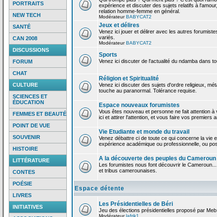
PORTRAITS
expérience et discuter des sujets relatifs à l'amour,
relation homme-femme en général.
NEW TECH
Modérateur
BABYCAT2
Jeux et délires
SANTÉ
Venez ici jouer et délirer avec les autres forumiste
variés.
CAN 2008
Modérateur
BABYCAT2
DISCUSSIONS
Sports
Venez ici discuter de l'actualité du ndamba dans to
FORUM
CHAT
Réligion et Spiritualité
CULTURE
Venez ici discuter des sujets d'ordre religieux, mé
touche au paranormal. Tolérance requise.
SCIENCES ET
ÉDUCATION
Espace nouveaux forumistes
Vous êtes nouveau et personne ne fait attention 
FEMMES ET BEAUTÉ
ici et attirer l'attention, et vous faire vos premiers 
POINT DE VUE
Vie Etudiante et monde du travail
SOUVENIR
Venez débattre ci de toute ce qui concerne la vie e
expérience académique ou professionnelle, ou po
HISTOIRE
A la découverte des peuples du Cameroun
LITTÉRATURE
Les forumistes nous font découvrir le Cameroun...
et tribus camerounaises.
CONTES
POÉSIE
Espace détente
LIVRES
Les Présidentielles de Béri
INITIATIVES
Jeu des élections présidentielles proposé par Meb
Modérateur
lafrik1