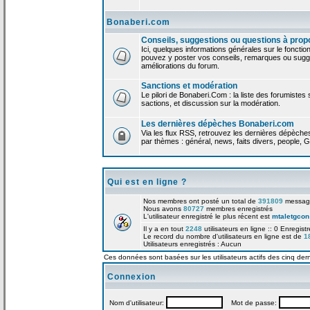
Bonaberi.com
Conseils, suggestions ou questions à prop
Ici, quelques informations générales sur le foncti
pouvez y poster vos conseils, remarques ou sugge
améliorations du forum.
Sanctions et modération
Le pilori de Bonaberi.Com : la liste des forumistes
sactions, et discussion sur la modération.
Les dernières dépèches Bonaberi.com
Via les flux RSS, retrouvez les dernières dépèch
par thèmes : général, news, faits divers, people, G
Qui est en ligne ?
Nos membres ont posté un total de
391809
messag
Nous avons
80727
membres enregistrés
L'utilisateur enregistré le plus récent est
mtaletgcon
Il y a en tout
2248
utilisateurs en ligne :: 0 Enregist
Le record du nombre d'utilisateurs en ligne est de
1
Utilisateurs enregistrés : Aucun
Ces données sont basées sur les utilisateurs actifs des cinq der
Connexion
Nom d'utilisateur:
Mot de passe: