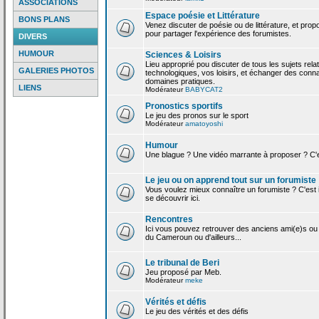
ASSOCIATIONS
Espace poésie et Littérature
BONS PLANS
Venez discuter de poésie ou de littérature, et pro
pour partager l'expérience des forumistes.
DIVERS
HUMOUR
Sciences & Loisirs
Lieu approprié pou discuter de tous les sujets rela
GALERIES PHOTOS
technologiques, vos loisirs, et échanger des conn
domaines pratiques.
LIENS
Modérateur
BABYCAT2
Pronostics sportifs
Le jeu des pronos sur le sport
Modérateur
amatoyoshi
Humour
Une blague ? Une vidéo marrante à proposer ? C'est
Le jeu ou on apprend tout sur un forumiste
Vous voulez mieux connaître un forumiste ? C'est ic
se découvrir ici.
Rencontres
Ici vous pouvez retrouver des anciens ami(e)s ou
du Cameroun ou d'ailleurs...
Le tribunal de Beri
Jeu proposé par Meb.
Modérateur
meke
Vérités et défis
Le jeu des vérités et des défis