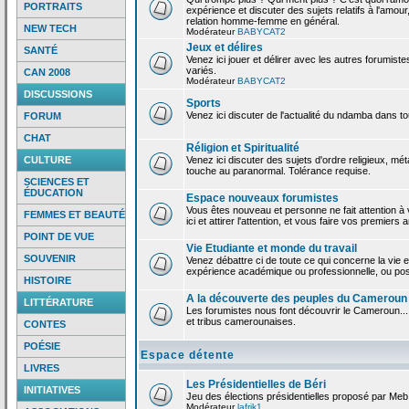
PORTRAITS
expérience et discuter des sujets relatifs à l'amour,
relation homme-femme en général.
NEW TECH
Modérateur
BABYCAT2
Jeux et délires
SANTÉ
Venez ici jouer et délirer avec les autres forumiste
variés.
CAN 2008
Modérateur
BABYCAT2
DISCUSSIONS
Sports
Venez ici discuter de l'actualité du ndamba dans to
FORUM
CHAT
Réligion et Spiritualité
CULTURE
Venez ici discuter des sujets d'ordre religieux, mé
touche au paranormal. Tolérance requise.
SCIENCES ET
ÉDUCATION
Espace nouveaux forumistes
Vous êtes nouveau et personne ne fait attention 
FEMMES ET BEAUTÉ
ici et attirer l'attention, et vous faire vos premiers 
POINT DE VUE
Vie Etudiante et monde du travail
SOUVENIR
Venez débattre ci de toute ce qui concerne la vie e
expérience académique ou professionnelle, ou po
HISTOIRE
A la découverte des peuples du Cameroun
LITTÉRATURE
Les forumistes nous font découvrir le Cameroun...
et tribus camerounaises.
CONTES
POÉSIE
Espace détente
LIVRES
Les Présidentielles de Béri
INITIATIVES
Jeu des élections présidentielles proposé par Meb
Modérateur
lafrik1