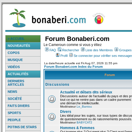
Forum Bonaberi.com
> ACCUEIL
Le Cameroun comme si vous y étiez
NOUVEAUTÉS
FAQ
Rechercher
Liste des Membres
Groupes d
COPOS
Profil
Se connecter pour vérifier ses messages
MUSIQUE
La date/heure actuelle est Fri Aug 07, 2026 11:55 pm
Forum Bonaberi.com Index du Forum
VIDÉOS
ACTUALITÉS
Forum
DERNIERS
Discussions
ARTICLES
NEWS
Actualité et débats dits sérieux
Discussions autour de l'actualité du pays et des p
SOCIÉTÉ
tout ce qui ne rentre pas dans un cadre purement l
une démarche intellectuelle.
FAITS DIVERS
Modérateur
Le_Bantou
Divers
SPORTS
Lieu idéal pour les sujets, sur tous types de discus
de questionnement ou de raisonnements poussés
PEOPLE
Modérateur
BABYCAT2
POTINS DE STARS
Hommes & Femmes
Qui trompe plus ? Qui ment plus ? C'est quoi l'am