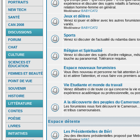
PORTRAITS
expérience et discuter des sujets relatifs à l'amour,
relation homme-femme en général.
NEW TECH
Modérateur
BABYCAT2
Jeux et délires
SANTÉ
Venez ici jouer et délirer avec les autres forumiste
variés.
CAN 2008
Modérateur
BABYCAT2
DISCUSSIONS
Sports
Venez ici discuter de l'actualité du ndamba dans to
FORUM
CHAT
Réligion et Spiritualité
CULTURE
Venez ici discuter des sujets d'ordre religieux, mé
touche au paranormal. Tolérance requise.
SCIENCES ET
ÉDUCATION
Espace nouveaux forumistes
Vous êtes nouveau et personne ne fait attention 
FEMMES ET BEAUTÉ
ici et attirer l'attention, et vous faire vos premiers 
POINT DE VUE
Vie Etudiante et monde du travail
SOUVENIR
Venez débattre ci de toute ce qui concerne la vie e
expérience académique ou professionnelle, ou po
HISTOIRE
A la découverte des peuples du Cameroun
LITTÉRATURE
Les forumistes nous font découvrir le Cameroun...
et tribus camerounaises.
CONTES
POÉSIE
Espace détente
LIVRES
Les Présidentielles de Béri
INITIATIVES
Jeu des élections présidentielles proposé par Meb
Modérateur
lafrik1