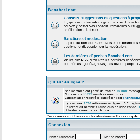
Bonaberi.com
Conseils, suggestions ou questions à prop
Ici, quelques informations générales sur le foncti
pouvez y poster vos conseils, remarques ou sugge
améliorations du forum.
Sanctions et modération
Le pilori de Bonaberi.Com : la liste des forumistes
sactions, et discussion sur la modération.
Les dernières dépèches Bonaberi.com
Via les flux RSS, retrouvez les dernières dépèch
par thèmes : général, news, faits divers, people, G
Qui est en ligne ?
Nos membres ont posté un total de
391809
messag
Nous avons
80732
membres enregistrés
L'utilisateur enregistré le plus récent est
ThonaserM
Il y a en tout
1576
utilisateurs en ligne :: 0 Enregist
Le record du nombre d'utilisateurs en ligne est de
1
Utilisateurs enregistrés : Aucun
Ces données sont basées sur les utilisateurs actifs des cinq der
Connexion
Nom d'utilisateur:
Mot de passe: