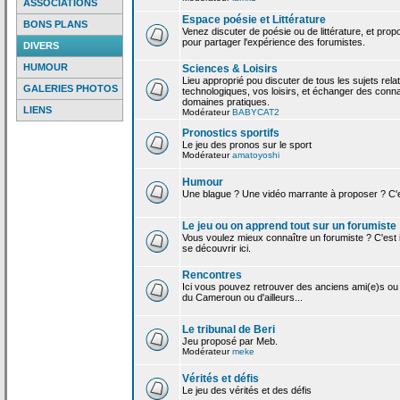
ASSOCIATIONS
Espace poésie et Littérature
BONS PLANS
Venez discuter de poésie ou de littérature, et pro
pour partager l'expérience des forumistes.
DIVERS
HUMOUR
Sciences & Loisirs
Lieu approprié pou discuter de tous les sujets rela
GALERIES PHOTOS
technologiques, vos loisirs, et échanger des conn
domaines pratiques.
LIENS
Modérateur
BABYCAT2
Pronostics sportifs
Le jeu des pronos sur le sport
Modérateur
amatoyoshi
Humour
Une blague ? Une vidéo marrante à proposer ? C'est
Le jeu ou on apprend tout sur un forumiste
Vous voulez mieux connaître un forumiste ? C'est ic
se découvrir ici.
Rencontres
Ici vous pouvez retrouver des anciens ami(e)s ou
du Cameroun ou d'ailleurs...
Le tribunal de Beri
Jeu proposé par Meb.
Modérateur
meke
Vérités et défis
Le jeu des vérités et des défis