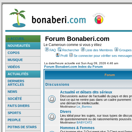
Forum Bonaberi.com
> ACCUEIL
Le Cameroun comme si vous y étiez
NOUVEAUTÉS
FAQ
Rechercher
Liste des Membres
Groupes d
COPOS
Profil
Se connecter pour vérifier ses messages
MUSIQUE
La date/heure actuelle est Sun Aug 09, 2026 4:46 am
Forum Bonaberi.com Index du Forum
VIDÉOS
ACTUALITÉS
Forum
DERNIERS
Discussions
ARTICLES
NEWS
Actualité et débats dits sérieux
Discussions autour de l'actualité du pays et des p
SOCIÉTÉ
tout ce qui ne rentre pas dans un cadre purement l
une démarche intellectuelle.
FAITS DIVERS
Modérateur
Le_Bantou
Divers
SPORTS
Lieu idéal pour les sujets, sur tous types de discus
de questionnement ou de raisonnements poussés
PEOPLE
Modérateur
BABYCAT2
POTINS DE STARS
Hommes & Femmes
Qui trompe plus ? Qui ment plus ? C'est quoi l'am