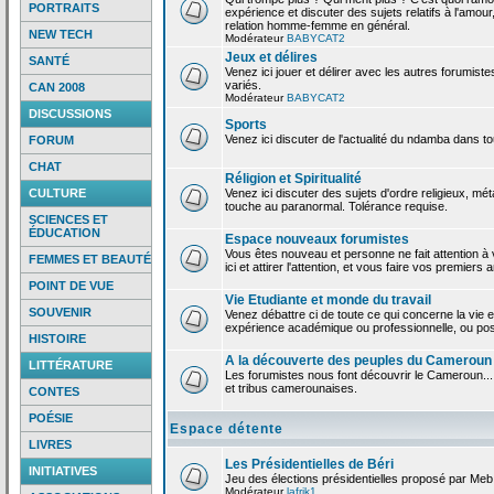
PORTRAITS
expérience et discuter des sujets relatifs à l'amour,
relation homme-femme en général.
NEW TECH
Modérateur
BABYCAT2
Jeux et délires
SANTÉ
Venez ici jouer et délirer avec les autres forumiste
variés.
CAN 2008
Modérateur
BABYCAT2
DISCUSSIONS
Sports
Venez ici discuter de l'actualité du ndamba dans to
FORUM
CHAT
Réligion et Spiritualité
CULTURE
Venez ici discuter des sujets d'ordre religieux, mé
touche au paranormal. Tolérance requise.
SCIENCES ET
ÉDUCATION
Espace nouveaux forumistes
Vous êtes nouveau et personne ne fait attention 
FEMMES ET BEAUTÉ
ici et attirer l'attention, et vous faire vos premiers 
POINT DE VUE
Vie Etudiante et monde du travail
SOUVENIR
Venez débattre ci de toute ce qui concerne la vie e
expérience académique ou professionnelle, ou po
HISTOIRE
A la découverte des peuples du Cameroun
LITTÉRATURE
Les forumistes nous font découvrir le Cameroun...
et tribus camerounaises.
CONTES
POÉSIE
Espace détente
LIVRES
Les Présidentielles de Béri
INITIATIVES
Jeu des élections présidentielles proposé par Meb
Modérateur
lafrik1