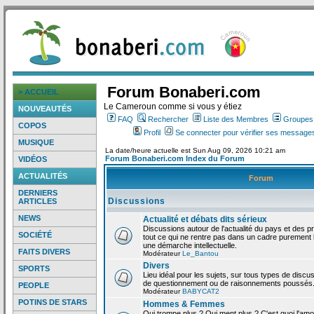
Forum Bonaberi.com
> ACCUEIL
Le Cameroun comme si vous y étiez
NOUVEAUTÉS
FAQ
Rechercher
Liste des Membres
Groupes d
COPOS
Profil
Se connecter pour vérifier ses messages
MUSIQUE
La date/heure actuelle est Sun Aug 09, 2026 10:21 am
Forum Bonaberi.com Index du Forum
VIDÉOS
ACTUALITÉS
Forum
DERNIERS
Discussions
ARTICLES
NEWS
Actualité et débats dits sérieux
Discussions autour de l'actualité du pays et des p
SOCIÉTÉ
tout ce qui ne rentre pas dans un cadre purement l
une démarche intellectuelle.
FAITS DIVERS
Modérateur
Le_Bantou
Divers
SPORTS
Lieu idéal pour les sujets, sur tous types de discus
de questionnement ou de raisonnements poussés
PEOPLE
Modérateur
BABYCAT2
POTINS DE STARS
Hommes & Femmes
Qui trompe plus ? Qui ment plus ? C'est quoi l'am