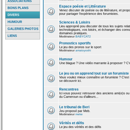
ASSOCIATIONS
Espace poésie et Littérature
BONS PLANS
Venez discuter de poésie ou de littérature, et pro
pour partager l'expérience des forumistes.
DIVERS
HUMOUR
Sciences & Loisirs
Lieu approprié pou discuter de tous les sujets rela
GALERIES PHOTOS
technologiques, vos loisirs, et échanger des conn
domaines pratiques.
LIENS
Modérateur
BABYCAT2
Pronostics sportifs
Le jeu des pronos sur le sport
Modérateur
amatoyoshi
Humour
Une blague ? Une vidéo marrante à proposer ? C'est
Le jeu ou on apprend tout sur un forumiste
Vous voulez mieux connaître un forumiste ? C'est ic
se découvrir ici.
Rencontres
Ici vous pouvez retrouver des anciens ami(e)s ou
du Cameroun ou d'ailleurs...
Le tribunal de Beri
Jeu proposé par Meb.
Modérateur
meke
Vérités et défis
Le jeu des vérités et des défis