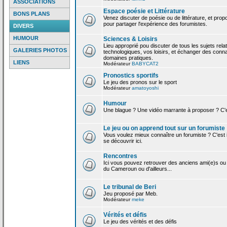
ASSOCIATIONS
Espace poésie et Littérature
BONS PLANS
Venez discuter de poésie ou de littérature, et pro
pour partager l'expérience des forumistes.
DIVERS
HUMOUR
Sciences & Loisirs
Lieu approprié pou discuter de tous les sujets rela
GALERIES PHOTOS
technologiques, vos loisirs, et échanger des conn
domaines pratiques.
LIENS
Modérateur
BABYCAT2
Pronostics sportifs
Le jeu des pronos sur le sport
Modérateur
amatoyoshi
Humour
Une blague ? Une vidéo marrante à proposer ? C'est
Le jeu ou on apprend tout sur un forumiste
Vous voulez mieux connaître un forumiste ? C'est ic
se découvrir ici.
Rencontres
Ici vous pouvez retrouver des anciens ami(e)s ou
du Cameroun ou d'ailleurs...
Le tribunal de Beri
Jeu proposé par Meb.
Modérateur
meke
Vérités et défis
Le jeu des vérités et des défis