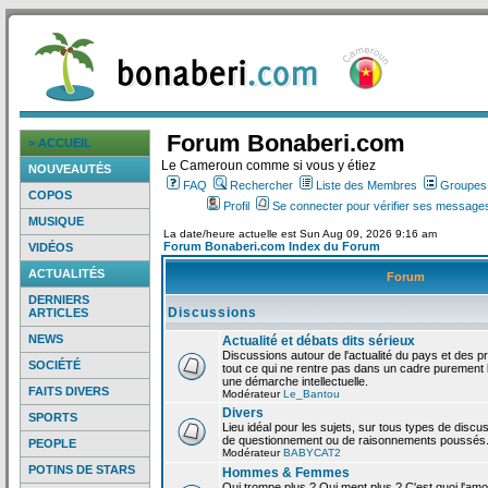
Forum Bonaberi.com
> ACCUEIL
Le Cameroun comme si vous y étiez
NOUVEAUTÉS
FAQ
Rechercher
Liste des Membres
Groupes d
COPOS
Profil
Se connecter pour vérifier ses messages
MUSIQUE
La date/heure actuelle est Sun Aug 09, 2026 9:16 am
Forum Bonaberi.com Index du Forum
VIDÉOS
ACTUALITÉS
Forum
DERNIERS
Discussions
ARTICLES
NEWS
Actualité et débats dits sérieux
Discussions autour de l'actualité du pays et des p
SOCIÉTÉ
tout ce qui ne rentre pas dans un cadre purement l
une démarche intellectuelle.
FAITS DIVERS
Modérateur
Le_Bantou
Divers
SPORTS
Lieu idéal pour les sujets, sur tous types de discus
de questionnement ou de raisonnements poussés
PEOPLE
Modérateur
BABYCAT2
POTINS DE STARS
Hommes & Femmes
Qui trompe plus ? Qui ment plus ? C'est quoi l'am