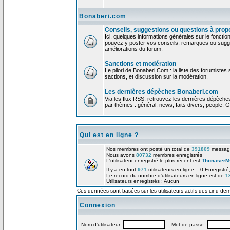
Bonaberi.com
Conseils, suggestions ou questions à prop
Ici, quelques informations générales sur le foncti
pouvez y poster vos conseils, remarques ou sugge
améliorations du forum.
Sanctions et modération
Le pilori de Bonaberi.Com : la liste des forumistes
sactions, et discussion sur la modération.
Les dernières dépèches Bonaberi.com
Via les flux RSS, retrouvez les dernières dépèch
par thèmes : général, news, faits divers, people, G
Qui est en ligne ?
Nos membres ont posté un total de
391809
messag
Nous avons
80732
membres enregistrés
L'utilisateur enregistré le plus récent est
ThonaserM
Il y a en tout
971
utilisateurs en ligne :: 0 Enregistré
Le record du nombre d'utilisateurs en ligne est de
1
Utilisateurs enregistrés : Aucun
Ces données sont basées sur les utilisateurs actifs des cinq der
Connexion
Nom d'utilisateur:
Mot de passe: