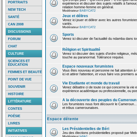
PORTRAITS
expérience et discuter des sujets relatifs à l'amour,
relation homme-femme en général.
NEW TECH
Modérateur
BABYCAT2
Jeux et délires
SANTÉ
Venez ici jouer et délirer avec les autres forumiste
variés.
CAN 2008
Modérateur
BABYCAT2
DISCUSSIONS
Sports
Venez ici discuter de l'actualité du ndamba dans to
FORUM
CHAT
Réligion et Spiritualité
CULTURE
Venez ici discuter des sujets d'ordre religieux, mé
touche au paranormal. Tolérance requise.
SCIENCES ET
ÉDUCATION
Espace nouveaux forumistes
Vous êtes nouveau et personne ne fait attention 
FEMMES ET BEAUTÉ
ici et attirer l'attention, et vous faire vos premiers 
POINT DE VUE
Vie Etudiante et monde du travail
SOUVENIR
Venez débattre ci de toute ce qui concerne la vie e
expérience académique ou professionnelle, ou po
HISTOIRE
A la découverte des peuples du Cameroun
LITTÉRATURE
Les forumistes nous font découvrir le Cameroun...
et tribus camerounaises.
CONTES
POÉSIE
Espace détente
LIVRES
Les Présidentielles de Béri
INITIATIVES
Jeu des élections présidentielles proposé par Meb
Modérateur
lafrik1