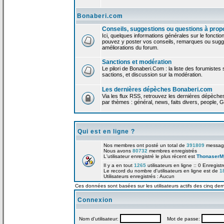
Bonaberi.com
Conseils, suggestions ou questions à prop
Ici, quelques informations générales sur le foncti
pouvez y poster vos conseils, remarques ou sugge
améliorations du forum.
Sanctions et modération
Le pilori de Bonaberi.Com : la liste des forumistes
sactions, et discussion sur la modération.
Les dernières dépèches Bonaberi.com
Via les flux RSS, retrouvez les dernières dépèch
par thèmes : général, news, faits divers, people, G
Qui est en ligne ?
Nos membres ont posté un total de
391809
messag
Nous avons
80732
membres enregistrés
L'utilisateur enregistré le plus récent est
ThonaserM
Il y a en tout
1265
utilisateurs en ligne :: 0 Enregist
Le record du nombre d'utilisateurs en ligne est de
1
Utilisateurs enregistrés : Aucun
Ces données sont basées sur les utilisateurs actifs des cinq der
Connexion
Nom d'utilisateur:
Mot de passe: