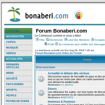
Forum Bonaberi.com
> ACCUEIL
Le Cameroun comme si vous y étiez
NOUVEAUTÉS
FAQ
Rechercher
Liste des Membres
Groupes d
COPOS
Profil
Se connecter pour vérifier ses messages
MUSIQUE
La date/heure actuelle est Sun Aug 09, 2026 7:46 am
Forum Bonaberi.com Index du Forum
VIDÉOS
ACTUALITÉS
Forum
DERNIERS
Discussions
ARTICLES
NEWS
Actualité et débats dits sérieux
Discussions autour de l'actualité du pays et des p
SOCIÉTÉ
tout ce qui ne rentre pas dans un cadre purement l
une démarche intellectuelle.
FAITS DIVERS
Modérateur
Le_Bantou
Divers
SPORTS
Lieu idéal pour les sujets, sur tous types de discus
de questionnement ou de raisonnements poussés
PEOPLE
Modérateur
BABYCAT2
POTINS DE STARS
Hommes & Femmes
Qui trompe plus ? Qui ment plus ? C'est quoi l'am