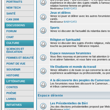
PORTRAITS
expérience et discuter des sujets relatifs à l'amour,
relation homme-femme en général.
NEW TECH
Modérateur
BABYCAT2
Jeux et délires
SANTÉ
Venez ici jouer et délirer avec les autres forumiste
variés.
CAN 2008
Modérateur
BABYCAT2
DISCUSSIONS
Sports
Venez ici discuter de l'actualité du ndamba dans to
FORUM
CHAT
Réligion et Spiritualité
CULTURE
Venez ici discuter des sujets d'ordre religieux, mé
touche au paranormal. Tolérance requise.
SCIENCES ET
ÉDUCATION
Espace nouveaux forumistes
Vous êtes nouveau et personne ne fait attention 
FEMMES ET BEAUTÉ
ici et attirer l'attention, et vous faire vos premiers 
POINT DE VUE
Vie Etudiante et monde du travail
SOUVENIR
Venez débattre ci de toute ce qui concerne la vie e
expérience académique ou professionnelle, ou po
HISTOIRE
A la découverte des peuples du Cameroun
LITTÉRATURE
Les forumistes nous font découvrir le Cameroun...
et tribus camerounaises.
CONTES
POÉSIE
Espace détente
LIVRES
Les Présidentielles de Béri
INITIATIVES
Jeu des élections présidentielles proposé par Meb
Modérateur
lafrik1