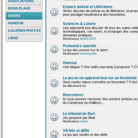
ASSOCIATIONS
Espace poésie et Littérature
BONS PLANS
Venez discuter de poésie ou de littérature, et pro
pour partager l'expérience des forumistes.
DIVERS
HUMOUR
Sciences & Loisirs
Lieu approprié pou discuter de tous les sujets rela
GALERIES PHOTOS
technologiques, vos loisirs, et échanger des conn
domaines pratiques.
LIENS
Modérateur
BABYCAT2
Pronostics sportifs
Le jeu des pronos sur le sport
Modérateur
amatoyoshi
Humour
Une blague ? Une vidéo marrante à proposer ? C'est
Le jeu ou on apprend tout sur un forumiste
Vous voulez mieux connaître un forumiste ? C'est ic
se découvrir ici.
Rencontres
Ici vous pouvez retrouver des anciens ami(e)s ou
du Cameroun ou d'ailleurs...
Le tribunal de Beri
Jeu proposé par Meb.
Modérateur
meke
Vérités et défis
Le jeu des vérités et des défis