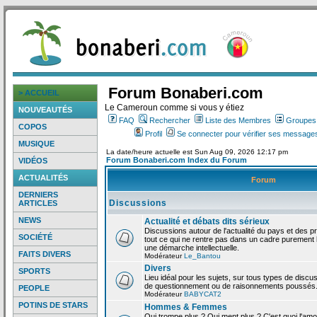
Forum Bonaberi.com
> ACCUEIL
Le Cameroun comme si vous y étiez
NOUVEAUTÉS
FAQ
Rechercher
Liste des Membres
Groupes d
COPOS
Profil
Se connecter pour vérifier ses messages
MUSIQUE
La date/heure actuelle est Sun Aug 09, 2026 12:17 pm
Forum Bonaberi.com Index du Forum
VIDÉOS
ACTUALITÉS
Forum
DERNIERS
Discussions
ARTICLES
NEWS
Actualité et débats dits sérieux
Discussions autour de l'actualité du pays et des p
SOCIÉTÉ
tout ce qui ne rentre pas dans un cadre purement l
une démarche intellectuelle.
FAITS DIVERS
Modérateur
Le_Bantou
Divers
SPORTS
Lieu idéal pour les sujets, sur tous types de discus
de questionnement ou de raisonnements poussés
PEOPLE
Modérateur
BABYCAT2
POTINS DE STARS
Hommes & Femmes
Qui trompe plus ? Qui ment plus ? C'est quoi l'am