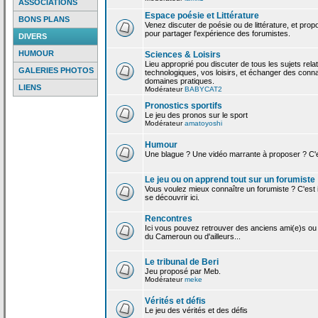
ASSOCIATIONS
Espace poésie et Littérature
BONS PLANS
Venez discuter de poésie ou de littérature, et pro
pour partager l'expérience des forumistes.
DIVERS
HUMOUR
Sciences & Loisirs
Lieu approprié pou discuter de tous les sujets rela
GALERIES PHOTOS
technologiques, vos loisirs, et échanger des conn
domaines pratiques.
LIENS
Modérateur
BABYCAT2
Pronostics sportifs
Le jeu des pronos sur le sport
Modérateur
amatoyoshi
Humour
Une blague ? Une vidéo marrante à proposer ? C'est
Le jeu ou on apprend tout sur un forumiste
Vous voulez mieux connaître un forumiste ? C'est ic
se découvrir ici.
Rencontres
Ici vous pouvez retrouver des anciens ami(e)s ou
du Cameroun ou d'ailleurs...
Le tribunal de Beri
Jeu proposé par Meb.
Modérateur
meke
Vérités et défis
Le jeu des vérités et des défis