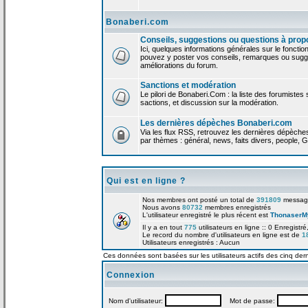
Bonaberi.com
Conseils, suggestions ou questions à prop
Ici, quelques informations générales sur le foncti
pouvez y poster vos conseils, remarques ou sugge
améliorations du forum.
Sanctions et modération
Le pilori de Bonaberi.Com : la liste des forumistes
sactions, et discussion sur la modération.
Les dernières dépèches Bonaberi.com
Via les flux RSS, retrouvez les dernières dépèch
par thèmes : général, news, faits divers, people, G
Qui est en ligne ?
Nos membres ont posté un total de
391809
messag
Nous avons
80732
membres enregistrés
L'utilisateur enregistré le plus récent est
ThonaserM
Il y a en tout
775
utilisateurs en ligne :: 0 Enregistré
Le record du nombre d'utilisateurs en ligne est de
1
Utilisateurs enregistrés : Aucun
Ces données sont basées sur les utilisateurs actifs des cinq der
Connexion
Nom d'utilisateur:
Mot de passe: