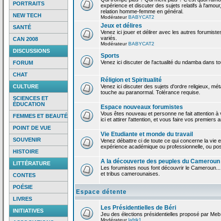
PORTRAITS
expérience et discuter des sujets relatifs à l'amour,
relation homme-femme en général.
NEW TECH
Modérateur
BABYCAT2
Jeux et délires
SANTÉ
Venez ici jouer et délirer avec les autres forumiste
variés.
CAN 2008
Modérateur
BABYCAT2
DISCUSSIONS
Sports
Venez ici discuter de l'actualité du ndamba dans to
FORUM
CHAT
Réligion et Spiritualité
CULTURE
Venez ici discuter des sujets d'ordre religieux, mé
touche au paranormal. Tolérance requise.
SCIENCES ET
ÉDUCATION
Espace nouveaux forumistes
Vous êtes nouveau et personne ne fait attention 
FEMMES ET BEAUTÉ
ici et attirer l'attention, et vous faire vos premiers 
POINT DE VUE
Vie Etudiante et monde du travail
SOUVENIR
Venez débattre ci de toute ce qui concerne la vie e
expérience académique ou professionnelle, ou po
HISTOIRE
A la découverte des peuples du Cameroun
LITTÉRATURE
Les forumistes nous font découvrir le Cameroun...
et tribus camerounaises.
CONTES
POÉSIE
Espace détente
LIVRES
Les Présidentielles de Béri
INITIATIVES
Jeu des élections présidentielles proposé par Meb
Modérateur
lafrik1