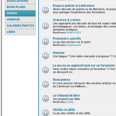
ASSOCIATIONS
Espace poésie et Littérature
BONS PLANS
Venez discuter de poésie ou de littérature, et pro
pour partager l'expérience des forumistes.
DIVERS
HUMOUR
Sciences & Loisirs
Lieu approprié pou discuter de tous les sujets rela
GALERIES PHOTOS
technologiques, vos loisirs, et échanger des conn
domaines pratiques.
LIENS
Modérateur
BABYCAT2
Pronostics sportifs
Le jeu des pronos sur le sport
Modérateur
amatoyoshi
Humour
Une blague ? Une vidéo marrante à proposer ? C'est
Le jeu ou on apprend tout sur un forumiste
Vous voulez mieux connaître un forumiste ? C'est ic
se découvrir ici.
Rencontres
Ici vous pouvez retrouver des anciens ami(e)s ou
du Cameroun ou d'ailleurs...
Le tribunal de Beri
Jeu proposé par Meb.
Modérateur
meke
Vérités et défis
Le jeu des vérités et des défis