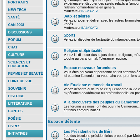
PORTRAITS
expérience et discuter des sujets relatifs à l'amour,
relation homme-femme en général.
NEW TECH
Modérateur
BABYCAT2
Jeux et délires
SANTÉ
Venez ici jouer et délirer avec les autres forumiste
variés.
CAN 2008
Modérateur
BABYCAT2
DISCUSSIONS
Sports
Venez ici discuter de l'actualité du ndamba dans to
FORUM
CHAT
Réligion et Spiritualité
CULTURE
Venez ici discuter des sujets d'ordre religieux, mé
touche au paranormal. Tolérance requise.
SCIENCES ET
ÉDUCATION
Espace nouveaux forumistes
Vous êtes nouveau et personne ne fait attention 
FEMMES ET BEAUTÉ
ici et attirer l'attention, et vous faire vos premiers 
POINT DE VUE
Vie Etudiante et monde du travail
SOUVENIR
Venez débattre ci de toute ce qui concerne la vie e
expérience académique ou professionnelle, ou po
HISTOIRE
A la découverte des peuples du Cameroun
LITTÉRATURE
Les forumistes nous font découvrir le Cameroun...
et tribus camerounaises.
CONTES
POÉSIE
Espace détente
LIVRES
Les Présidentielles de Béri
INITIATIVES
Jeu des élections présidentielles proposé par Meb
Modérateur
lafrik1