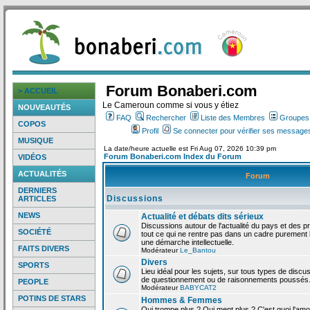
Forum Bonaberi.com
> ACCUEIL
Le Cameroun comme si vous y étiez
NOUVEAUTÉS
FAQ
Rechercher
Liste des Membres
Groupes d
COPOS
Profil
Se connecter pour vérifier ses messages
MUSIQUE
La date/heure actuelle est Fri Aug 07, 2026 10:39 pm
Forum Bonaberi.com Index du Forum
VIDÉOS
ACTUALITÉS
Forum
DERNIERS
Discussions
ARTICLES
NEWS
Actualité et débats dits sérieux
Discussions autour de l'actualité du pays et des p
SOCIÉTÉ
tout ce qui ne rentre pas dans un cadre purement l
une démarche intellectuelle.
FAITS DIVERS
Modérateur
Le_Bantou
Divers
SPORTS
Lieu idéal pour les sujets, sur tous types de discus
de questionnement ou de raisonnements poussés
PEOPLE
Modérateur
BABYCAT2
POTINS DE STARS
Hommes & Femmes
Qui trompe plus ? Qui ment plus ? C'est quoi l'am