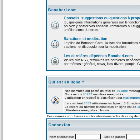
Bonaberi.com
Conseils, suggestions ou questions à prop
Ici, quelques informations générales sur le foncti
pouvez y poster vos conseils, remarques ou sugge
améliorations du forum.
Sanctions et modération
Le pilori de Bonaberi.Com : la liste des forumistes
sactions, et discussion sur la modération.
Les dernières dépèches Bonaberi.com
Via les flux RSS, retrouvez les dernières dépèch
par thèmes : général, news, faits divers, people, G
Qui est en ligne ?
Nos membres ont posté un total de
391809
messag
Nous avons
80727
membres enregistrés
L'utilisateur enregistré le plus récent est
mtaletgcon
Il y a en tout
3553
utilisateurs en ligne :: 0 Enregist
Le record du nombre d'utilisateurs en ligne est de
1
Utilisateurs enregistrés : Aucun
Ces données sont basées sur les utilisateurs actifs des cinq der
Connexion
Nom d'utilisateur:
Mot de passe: