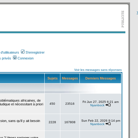
V
'utilisateurs
S'enregistrer
 privés
Connexion
Voir les messages sans réponses
Sujets
Messages
Derniers Messages
roblématiques africaines, de
Fri Jun 27, 2025 6:21 am
450
23516
udique et nécessitant à priori
Nyanbock
sion, sans qu'il y ait besoin
Sun Feb 22, 2026 9:14 pm
2228
167808
Nyanbock
.
our ? Venez partager votre