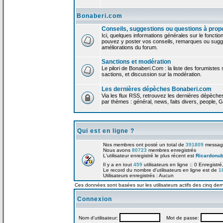
Bonaberi.com
Conseils, suggestions ou questions à prop
Ici, quelques informations générales sur le foncti
pouvez y poster vos conseils, remarques ou sugge
améliorations du forum.
Sanctions et modération
Le pilori de Bonaberi.Com : la liste des forumistes
sactions, et discussion sur la modération.
Les dernières dépèches Bonaberi.com
Via les flux RSS, retrouvez les dernières dépèch
par thèmes : général, news, faits divers, people, G
Qui est en ligne ?
Nos membres ont posté un total de
391809
messag
Nous avons
80723
membres enregistrés
L'utilisateur enregistré le plus récent est
Ricardonu
Il y a en tout
459
utilisateurs en ligne :: 0 Enregistré
Le record du nombre d'utilisateurs en ligne est de
1
Utilisateurs enregistrés : Aucun
Ces données sont basées sur les utilisateurs actifs des cinq der
Connexion
Nom d'utilisateur:
Mot de passe: