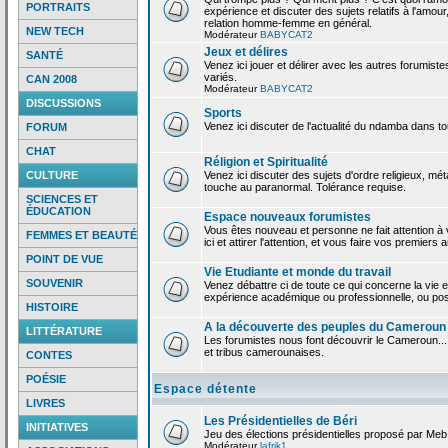
PORTRAITS
expérience et discuter des sujets relatifs à l'amour,
relation homme-femme en général.
NEW TECH
Modérateur
BABYCAT2
Jeux et délires
SANTÉ
Venez ici jouer et délirer avec les autres forumiste
variés.
CAN 2008
Modérateur
BABYCAT2
DISCUSSIONS
Sports
Venez ici discuter de l'actualité du ndamba dans to
FORUM
CHAT
Réligion et Spiritualité
CULTURE
Venez ici discuter des sujets d'ordre religieux, mé
touche au paranormal. Tolérance requise.
SCIENCES ET
ÉDUCATION
Espace nouveaux forumistes
Vous êtes nouveau et personne ne fait attention 
FEMMES ET BEAUTÉ
ici et attirer l'attention, et vous faire vos premiers 
POINT DE VUE
Vie Etudiante et monde du travail
SOUVENIR
Venez débattre ci de toute ce qui concerne la vie e
expérience académique ou professionnelle, ou po
HISTOIRE
A la découverte des peuples du Cameroun
LITTÉRATURE
Les forumistes nous font découvrir le Cameroun...
et tribus camerounaises.
CONTES
POÉSIE
Espace détente
LIVRES
Les Présidentielles de Béri
INITIATIVES
Jeu des élections présidentielles proposé par Meb
Modérateur
lafrik1