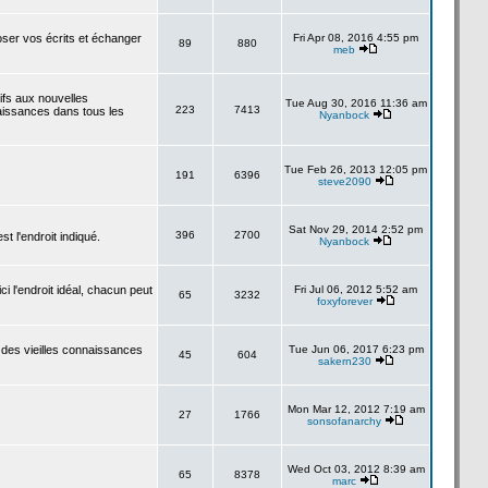
poser vos écrits et échanger
Fri Apr 08, 2016 4:55 pm
89
880
meb
tifs aux nouvelles
Tue Aug 30, 2016 11:36 am
223
7413
aissances dans tous les
Nyanbock
Tue Feb 26, 2013 12:05 pm
191
6396
steve2090
Sat Nov 29, 2014 2:52 pm
396
2700
 l'endroit indiqué.
Nyanbock
i l'endroit idéal, chacun peut
Fri Jul 06, 2012 5:52 am
65
3232
foxyforever
 des vieilles connaissances
Tue Jun 06, 2017 6:23 pm
45
604
sakern230
Mon Mar 12, 2012 7:19 am
27
1766
sonsofanarchy
Wed Oct 03, 2012 8:39 am
65
8378
marc