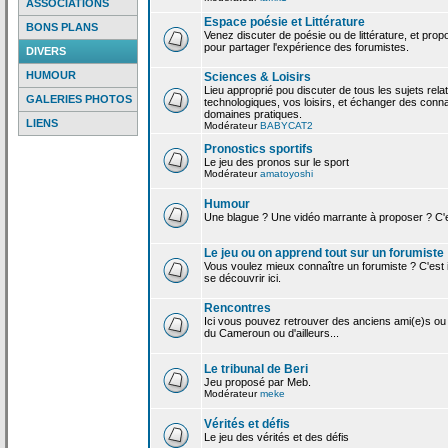
ASSOCIATIONS
Espace poésie et Littérature
BONS PLANS
Venez discuter de poésie ou de littérature, et pro
pour partager l'expérience des forumistes.
DIVERS
HUMOUR
Sciences & Loisirs
Lieu approprié pou discuter de tous les sujets rela
GALERIES PHOTOS
technologiques, vos loisirs, et échanger des conn
domaines pratiques.
LIENS
Modérateur
BABYCAT2
Pronostics sportifs
Le jeu des pronos sur le sport
Modérateur
amatoyoshi
Humour
Une blague ? Une vidéo marrante à proposer ? C'est
Le jeu ou on apprend tout sur un forumiste
Vous voulez mieux connaître un forumiste ? C'est ic
se découvrir ici.
Rencontres
Ici vous pouvez retrouver des anciens ami(e)s ou
du Cameroun ou d'ailleurs...
Le tribunal de Beri
Jeu proposé par Meb.
Modérateur
meke
Vérités et défis
Le jeu des vérités et des défis