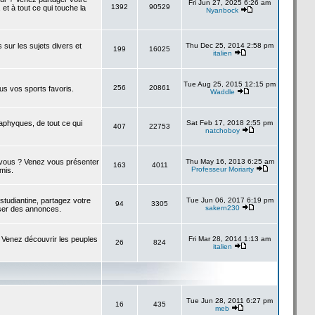
Fri Jun 27, 2025 6:26 am
1392
90529
 et à tout ce qui touche la
Nyanbock
s sur les sujets divers et
Thu Dec 25, 2014 2:58 pm
199
16025
italien
Tue Aug 25, 2015 12:15 pm
256
20861
us vos sports favoris.
Waddle
taphyques, de tout ce qui
Sat Feb 17, 2018 2:55 pm
407
22753
natchoboy
à vous ? Venez vous présenter
Thu May 16, 2013 6:25 am
163
4011
Professeur Moriarty
amis.
studiantine, partagez votre
Tue Jun 06, 2017 6:19 pm
94
3305
sakern230
ser des annonces.
 Venez découvrir les peuples
Fri Mar 28, 2014 1:13 am
26
824
italien
Tue Jun 28, 2011 6:27 pm
16
435
meb