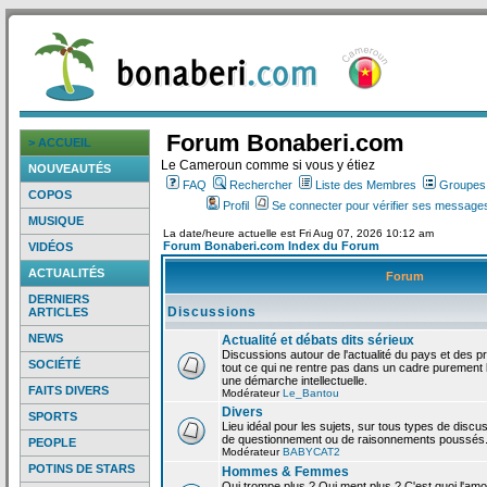
Forum Bonaberi.com
> ACCUEIL
Le Cameroun comme si vous y étiez
NOUVEAUTÉS
FAQ
Rechercher
Liste des Membres
Groupes d
COPOS
Profil
Se connecter pour vérifier ses messages
MUSIQUE
La date/heure actuelle est Fri Aug 07, 2026 10:12 am
Forum Bonaberi.com Index du Forum
VIDÉOS
ACTUALITÉS
Forum
DERNIERS
Discussions
ARTICLES
NEWS
Actualité et débats dits sérieux
Discussions autour de l'actualité du pays et des p
SOCIÉTÉ
tout ce qui ne rentre pas dans un cadre purement l
une démarche intellectuelle.
FAITS DIVERS
Modérateur
Le_Bantou
Divers
SPORTS
Lieu idéal pour les sujets, sur tous types de discus
de questionnement ou de raisonnements poussés
PEOPLE
Modérateur
BABYCAT2
POTINS DE STARS
Hommes & Femmes
Qui trompe plus ? Qui ment plus ? C'est quoi l'am