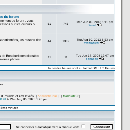
os du forum
onnement du forum : vous
Mon Jun 03, 2013 1:11 pm
51
745
stions sur les erreurs ou
Daniel
 sanctionnées, les raisons des
Thu Aug 30, 2012 8:53 pm
44
1332
Webmaster
es de Bonaberi.com classées
Tue Jun 17, 2008 12:07 pm
11
11
bonaberi
aleries photos...
Toutes les heures sont au format GMT + 2 Heures
es
b
, 0 Invisible et 459 Invités [
Administrateur
] [
Modérateur
]
8170
le Wed Aug 05, 2026 1:28 pm
nières minutes
Se connecter automatiquement à chaque visite