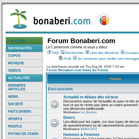
Forum Bonaberi.com
> ACCUEIL
Le Cameroun comme si vous y étiez
NOUVEAUTÉS
FAQ
Rechercher
Liste des Membres
Groupes d
COPOS
Profil
Se connecter pour vérifier ses messages
MUSIQUE
La date/heure actuelle est Thu Aug 06, 2026 7:53 pm
Forum Bonaberi.com Index du Forum
VIDÉOS
ACTUALITÉS
Forum
DERNIERS
Discussions
ARTICLES
NEWS
Actualité et débats dits sérieux
Discussions autour de l'actualité du pays et des p
SOCIÉTÉ
tout ce qui ne rentre pas dans un cadre purement l
une démarche intellectuelle.
FAITS DIVERS
Modérateur
Le_Bantou
Divers
SPORTS
Lieu idéal pour les sujets, sur tous types de discus
de questionnement ou de raisonnements poussés
PEOPLE
Modérateur
BABYCAT2
POTINS DE STARS
Hommes & Femmes
Qui trompe plus ? Qui ment plus ? C'est quoi l'am