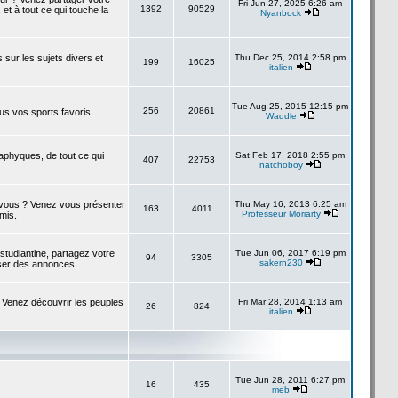
Fri Jun 27, 2025 6:26 am
1392
90529
 et à tout ce qui touche la
Nyanbock
s sur les sujets divers et
Thu Dec 25, 2014 2:58 pm
199
16025
italien
Tue Aug 25, 2015 12:15 pm
256
20861
us vos sports favoris.
Waddle
taphyques, de tout ce qui
Sat Feb 17, 2018 2:55 pm
407
22753
natchoboy
à vous ? Venez vous présenter
Thu May 16, 2013 6:25 am
163
4011
Professeur Moriarty
amis.
studiantine, partagez votre
Tue Jun 06, 2017 6:19 pm
94
3305
sakern230
ser des annonces.
 Venez découvrir les peuples
Fri Mar 28, 2014 1:13 am
26
824
italien
Tue Jun 28, 2011 6:27 pm
16
435
meb