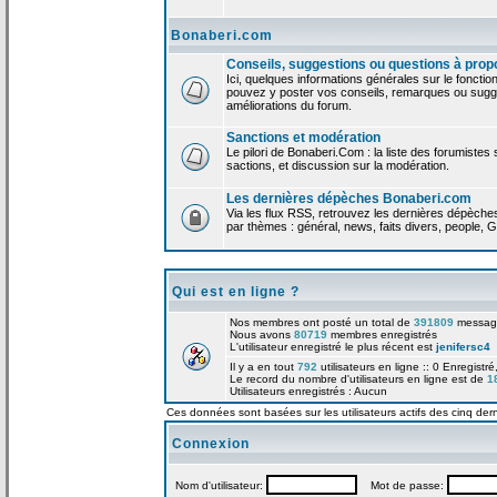
Bonaberi.com
Conseils, suggestions ou questions à prop
Ici, quelques informations générales sur le foncti
pouvez y poster vos conseils, remarques ou sugge
améliorations du forum.
Sanctions et modération
Le pilori de Bonaberi.Com : la liste des forumistes
sactions, et discussion sur la modération.
Les dernières dépèches Bonaberi.com
Via les flux RSS, retrouvez les dernières dépèch
par thèmes : général, news, faits divers, people, G
Qui est en ligne ?
Nos membres ont posté un total de
391809
messag
Nous avons
80719
membres enregistrés
L'utilisateur enregistré le plus récent est
jenifersc4
Il y a en tout
792
utilisateurs en ligne :: 0 Enregistré
Le record du nombre d'utilisateurs en ligne est de
1
Utilisateurs enregistrés : Aucun
Ces données sont basées sur les utilisateurs actifs des cinq der
Connexion
Nom d'utilisateur:
Mot de passe: