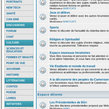
PORTRAITS
expérience et discuter des sujets relatifs à l'amour,
relation homme-femme en général.
NEW TECH
Modérateur
BABYCAT2
Jeux et délires
SANTÉ
Venez ici jouer et délirer avec les autres forumiste
variés.
CAN 2008
Modérateur
BABYCAT2
DISCUSSIONS
Sports
Venez ici discuter de l'actualité du ndamba dans to
FORUM
CHAT
Réligion et Spiritualité
CULTURE
Venez ici discuter des sujets d'ordre religieux, mé
touche au paranormal. Tolérance requise.
SCIENCES ET
ÉDUCATION
Espace nouveaux forumistes
Vous êtes nouveau et personne ne fait attention 
FEMMES ET BEAUTÉ
ici et attirer l'attention, et vous faire vos premiers 
POINT DE VUE
Vie Etudiante et monde du travail
SOUVENIR
Venez débattre ci de toute ce qui concerne la vie e
expérience académique ou professionnelle, ou po
HISTOIRE
A la découverte des peuples du Cameroun
LITTÉRATURE
Les forumistes nous font découvrir le Cameroun...
et tribus camerounaises.
CONTES
POÉSIE
Espace détente
LIVRES
Les Présidentielles de Béri
INITIATIVES
Jeu des élections présidentielles proposé par Meb
Modérateur
lafrik1