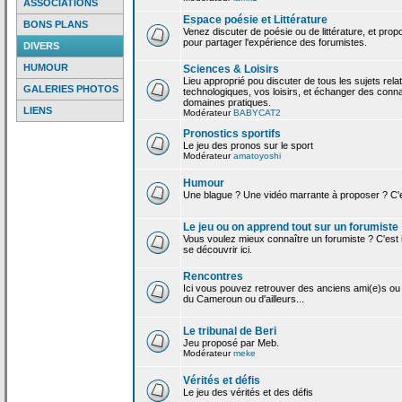
ASSOCIATIONS
Espace poésie et Littérature
BONS PLANS
Venez discuter de poésie ou de littérature, et pro
pour partager l'expérience des forumistes.
DIVERS
HUMOUR
Sciences & Loisirs
Lieu approprié pou discuter de tous les sujets rela
GALERIES PHOTOS
technologiques, vos loisirs, et échanger des conn
domaines pratiques.
LIENS
Modérateur
BABYCAT2
Pronostics sportifs
Le jeu des pronos sur le sport
Modérateur
amatoyoshi
Humour
Une blague ? Une vidéo marrante à proposer ? C'est
Le jeu ou on apprend tout sur un forumiste
Vous voulez mieux connaître un forumiste ? C'est ic
se découvrir ici.
Rencontres
Ici vous pouvez retrouver des anciens ami(e)s ou
du Cameroun ou d'ailleurs...
Le tribunal de Beri
Jeu proposé par Meb.
Modérateur
meke
Vérités et défis
Le jeu des vérités et des défis