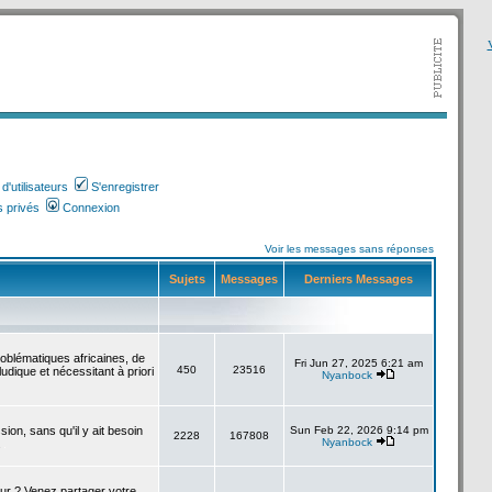
V
'utilisateurs
S'enregistrer
 privés
Connexion
Voir les messages sans réponses
Sujets
Messages
Derniers Messages
roblématiques africaines, de
Fri Jun 27, 2025 6:21 am
450
23516
udique et nécessitant à priori
Nyanbock
sion, sans qu'il y ait besoin
Sun Feb 22, 2026 9:14 pm
2228
167808
Nyanbock
.
our ? Venez partager votre