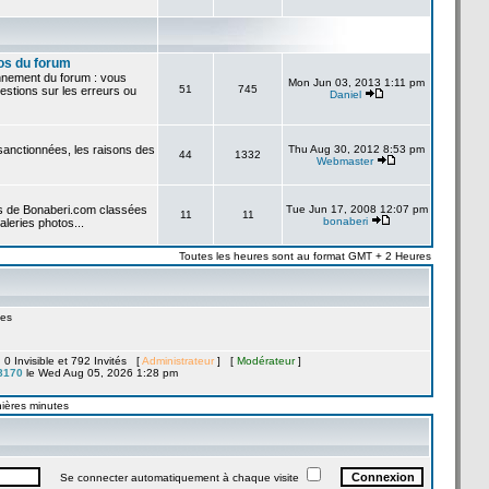
os du forum
onnement du forum : vous
Mon Jun 03, 2013 1:11 pm
51
745
stions sur les erreurs ou
Daniel
 sanctionnées, les raisons des
Thu Aug 30, 2012 8:53 pm
44
1332
Webmaster
es de Bonaberi.com classées
Tue Jun 17, 2008 12:07 pm
11
11
bonaberi
aleries photos...
Toutes les heures sont au format GMT + 2 Heures
es
, 0 Invisible et 792 Invités [
Administrateur
] [
Modérateur
]
8170
le Wed Aug 05, 2026 1:28 pm
nières minutes
Se connecter automatiquement à chaque visite