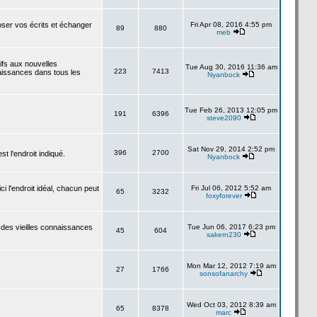
poser vos écrits et échanger
Fri Apr 08, 2016 4:55 pm
89
880
meb
tifs aux nouvelles
Tue Aug 30, 2016 11:36 am
223
7413
aissances dans tous les
Nyanbock
Tue Feb 26, 2013 12:05 pm
191
6396
steve2090
Sat Nov 29, 2014 2:52 pm
396
2700
 l'endroit indiqué.
Nyanbock
i l'endroit idéal, chacun peut
Fri Jul 06, 2012 5:52 am
65
3232
foxyforever
 des vieilles connaissances
Tue Jun 06, 2017 6:23 pm
45
604
sakern230
Mon Mar 12, 2012 7:19 am
27
1766
sonsofanarchy
Wed Oct 03, 2012 8:39 am
65
8378
marc