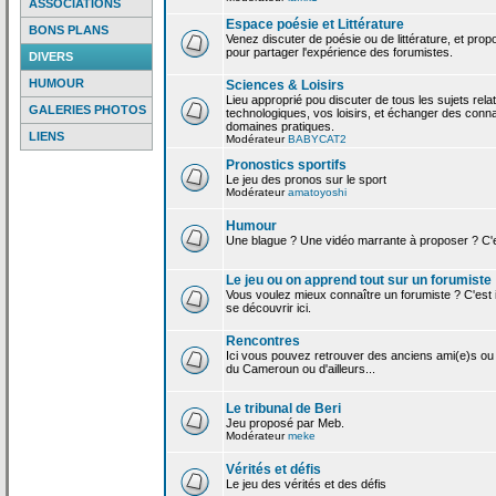
ASSOCIATIONS
Espace poésie et Littérature
BONS PLANS
Venez discuter de poésie ou de littérature, et pro
pour partager l'expérience des forumistes.
DIVERS
HUMOUR
Sciences & Loisirs
Lieu approprié pou discuter de tous les sujets rela
GALERIES PHOTOS
technologiques, vos loisirs, et échanger des conn
domaines pratiques.
LIENS
Modérateur
BABYCAT2
Pronostics sportifs
Le jeu des pronos sur le sport
Modérateur
amatoyoshi
Humour
Une blague ? Une vidéo marrante à proposer ? C'est
Le jeu ou on apprend tout sur un forumiste
Vous voulez mieux connaître un forumiste ? C'est ic
se découvrir ici.
Rencontres
Ici vous pouvez retrouver des anciens ami(e)s ou
du Cameroun ou d'ailleurs...
Le tribunal de Beri
Jeu proposé par Meb.
Modérateur
meke
Vérités et défis
Le jeu des vérités et des défis