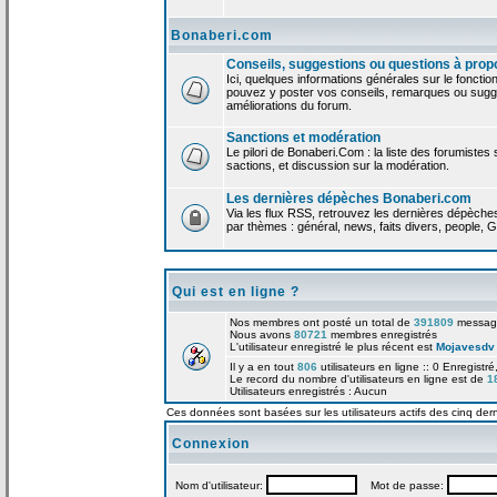
Bonaberi.com
Conseils, suggestions ou questions à prop
Ici, quelques informations générales sur le foncti
pouvez y poster vos conseils, remarques ou sugge
améliorations du forum.
Sanctions et modération
Le pilori de Bonaberi.Com : la liste des forumistes
sactions, et discussion sur la modération.
Les dernières dépèches Bonaberi.com
Via les flux RSS, retrouvez les dernières dépèch
par thèmes : général, news, faits divers, people, G
Qui est en ligne ?
Nos membres ont posté un total de
391809
messag
Nous avons
80721
membres enregistrés
L'utilisateur enregistré le plus récent est
Mojavesdv
Il y a en tout
806
utilisateurs en ligne :: 0 Enregistré
Le record du nombre d'utilisateurs en ligne est de
1
Utilisateurs enregistrés : Aucun
Ces données sont basées sur les utilisateurs actifs des cinq der
Connexion
Nom d'utilisateur:
Mot de passe: