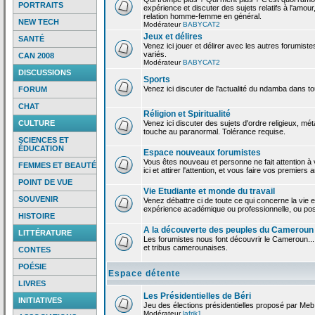
PORTRAITS
expérience et discuter des sujets relatifs à l'amour,
relation homme-femme en général.
NEW TECH
Modérateur
BABYCAT2
Jeux et délires
SANTÉ
Venez ici jouer et délirer avec les autres forumiste
variés.
CAN 2008
Modérateur
BABYCAT2
DISCUSSIONS
Sports
Venez ici discuter de l'actualité du ndamba dans to
FORUM
CHAT
Réligion et Spiritualité
CULTURE
Venez ici discuter des sujets d'ordre religieux, mé
touche au paranormal. Tolérance requise.
SCIENCES ET
ÉDUCATION
Espace nouveaux forumistes
Vous êtes nouveau et personne ne fait attention 
FEMMES ET BEAUTÉ
ici et attirer l'attention, et vous faire vos premiers 
POINT DE VUE
Vie Etudiante et monde du travail
SOUVENIR
Venez débattre ci de toute ce qui concerne la vie e
expérience académique ou professionnelle, ou po
HISTOIRE
A la découverte des peuples du Cameroun
LITTÉRATURE
Les forumistes nous font découvrir le Cameroun...
et tribus camerounaises.
CONTES
POÉSIE
Espace détente
LIVRES
Les Présidentielles de Béri
INITIATIVES
Jeu des élections présidentielles proposé par Meb
Modérateur
lafrik1