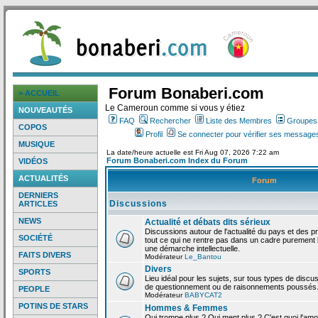
Forum Bonaberi.com
> ACCUEIL
Le Cameroun comme si vous y étiez
NOUVEAUTÉS
FAQ
Rechercher
Liste des Membres
Groupes d
COPOS
Profil
Se connecter pour vérifier ses messages
MUSIQUE
La date/heure actuelle est Fri Aug 07, 2026 7:22 am
Forum Bonaberi.com Index du Forum
VIDÉOS
ACTUALITÉS
Forum
DERNIERS
Discussions
ARTICLES
NEWS
Actualité et débats dits sérieux
Discussions autour de l'actualité du pays et des p
SOCIÉTÉ
tout ce qui ne rentre pas dans un cadre purement l
une démarche intellectuelle.
FAITS DIVERS
Modérateur
Le_Bantou
Divers
SPORTS
Lieu idéal pour les sujets, sur tous types de discus
de questionnement ou de raisonnements poussés
PEOPLE
Modérateur
BABYCAT2
POTINS DE STARS
Hommes & Femmes
Qui trompe plus ? Qui ment plus ? C'est quoi l'am