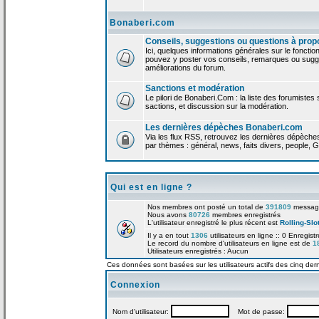
Bonaberi.com
Conseils, suggestions ou questions à prop
Ici, quelques informations générales sur le foncti
pouvez y poster vos conseils, remarques ou sugge
améliorations du forum.
Sanctions et modération
Le pilori de Bonaberi.Com : la liste des forumistes
sactions, et discussion sur la modération.
Les dernières dépèches Bonaberi.com
Via les flux RSS, retrouvez les dernières dépèch
par thèmes : général, news, faits divers, people, G
Qui est en ligne ?
Nos membres ont posté un total de
391809
messag
Nous avons
80726
membres enregistrés
L'utilisateur enregistré le plus récent est
Rolling-Slo
Il y a en tout
1306
utilisateurs en ligne :: 0 Enregist
Le record du nombre d'utilisateurs en ligne est de
1
Utilisateurs enregistrés : Aucun
Ces données sont basées sur les utilisateurs actifs des cinq der
Connexion
Nom d'utilisateur:
Mot de passe: