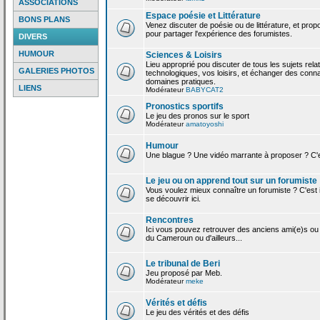
ASSOCIATIONS
Espace poésie et Littérature
BONS PLANS
Venez discuter de poésie ou de littérature, et pro
pour partager l'expérience des forumistes.
DIVERS
HUMOUR
Sciences & Loisirs
Lieu approprié pou discuter de tous les sujets rela
GALERIES PHOTOS
technologiques, vos loisirs, et échanger des conn
domaines pratiques.
LIENS
Modérateur
BABYCAT2
Pronostics sportifs
Le jeu des pronos sur le sport
Modérateur
amatoyoshi
Humour
Une blague ? Une vidéo marrante à proposer ? C'est
Le jeu ou on apprend tout sur un forumiste
Vous voulez mieux connaître un forumiste ? C'est ic
se découvrir ici.
Rencontres
Ici vous pouvez retrouver des anciens ami(e)s ou
du Cameroun ou d'ailleurs...
Le tribunal de Beri
Jeu proposé par Meb.
Modérateur
meke
Vérités et défis
Le jeu des vérités et des défis