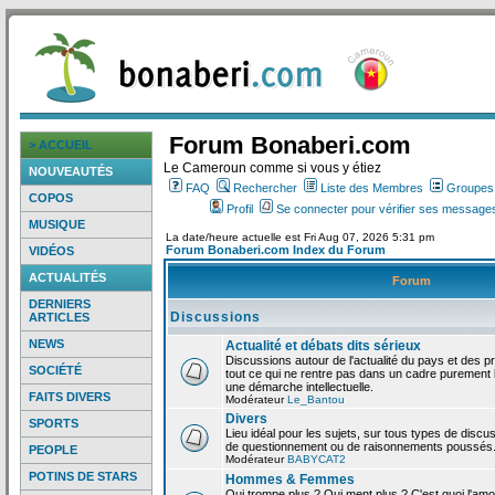
Forum Bonaberi.com
> ACCUEIL
Le Cameroun comme si vous y étiez
NOUVEAUTÉS
FAQ
Rechercher
Liste des Membres
Groupes d
COPOS
Profil
Se connecter pour vérifier ses messages
MUSIQUE
La date/heure actuelle est Fri Aug 07, 2026 5:31 pm
Forum Bonaberi.com Index du Forum
VIDÉOS
ACTUALITÉS
Forum
DERNIERS
Discussions
ARTICLES
NEWS
Actualité et débats dits sérieux
Discussions autour de l'actualité du pays et des p
SOCIÉTÉ
tout ce qui ne rentre pas dans un cadre purement l
une démarche intellectuelle.
FAITS DIVERS
Modérateur
Le_Bantou
Divers
SPORTS
Lieu idéal pour les sujets, sur tous types de discus
de questionnement ou de raisonnements poussés
PEOPLE
Modérateur
BABYCAT2
POTINS DE STARS
Hommes & Femmes
Qui trompe plus ? Qui ment plus ? C'est quoi l'am