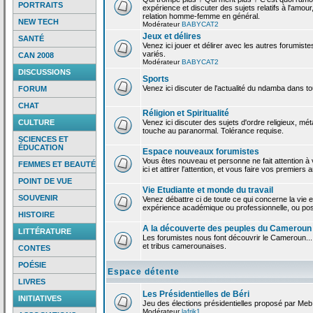
PORTRAITS
expérience et discuter des sujets relatifs à l'amour,
relation homme-femme en général.
NEW TECH
Modérateur
BABYCAT2
Jeux et délires
SANTÉ
Venez ici jouer et délirer avec les autres forumiste
variés.
CAN 2008
Modérateur
BABYCAT2
DISCUSSIONS
Sports
Venez ici discuter de l'actualité du ndamba dans to
FORUM
CHAT
Réligion et Spiritualité
CULTURE
Venez ici discuter des sujets d'ordre religieux, mé
touche au paranormal. Tolérance requise.
SCIENCES ET
ÉDUCATION
Espace nouveaux forumistes
Vous êtes nouveau et personne ne fait attention 
FEMMES ET BEAUTÉ
ici et attirer l'attention, et vous faire vos premiers 
POINT DE VUE
Vie Etudiante et monde du travail
SOUVENIR
Venez débattre ci de toute ce qui concerne la vie e
expérience académique ou professionnelle, ou po
HISTOIRE
A la découverte des peuples du Cameroun
LITTÉRATURE
Les forumistes nous font découvrir le Cameroun...
et tribus camerounaises.
CONTES
POÉSIE
Espace détente
LIVRES
Les Présidentielles de Béri
INITIATIVES
Jeu des élections présidentielles proposé par Meb
Modérateur
lafrik1