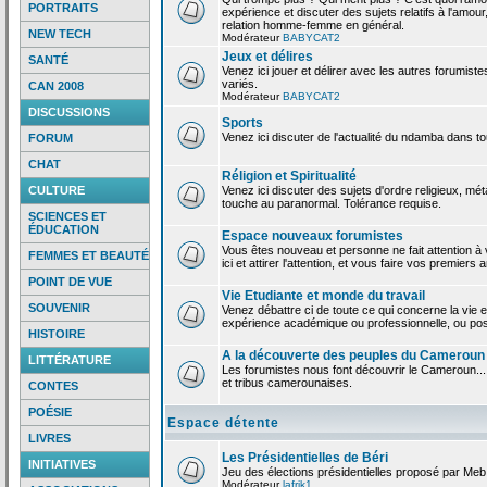
PORTRAITS
expérience et discuter des sujets relatifs à l'amour,
relation homme-femme en général.
NEW TECH
Modérateur
BABYCAT2
Jeux et délires
SANTÉ
Venez ici jouer et délirer avec les autres forumiste
variés.
CAN 2008
Modérateur
BABYCAT2
DISCUSSIONS
Sports
Venez ici discuter de l'actualité du ndamba dans to
FORUM
CHAT
Réligion et Spiritualité
CULTURE
Venez ici discuter des sujets d'ordre religieux, mé
touche au paranormal. Tolérance requise.
SCIENCES ET
ÉDUCATION
Espace nouveaux forumistes
Vous êtes nouveau et personne ne fait attention 
FEMMES ET BEAUTÉ
ici et attirer l'attention, et vous faire vos premiers 
POINT DE VUE
Vie Etudiante et monde du travail
SOUVENIR
Venez débattre ci de toute ce qui concerne la vie e
expérience académique ou professionnelle, ou po
HISTOIRE
A la découverte des peuples du Cameroun
LITTÉRATURE
Les forumistes nous font découvrir le Cameroun...
et tribus camerounaises.
CONTES
POÉSIE
Espace détente
LIVRES
Les Présidentielles de Béri
INITIATIVES
Jeu des élections présidentielles proposé par Meb
Modérateur
lafrik1