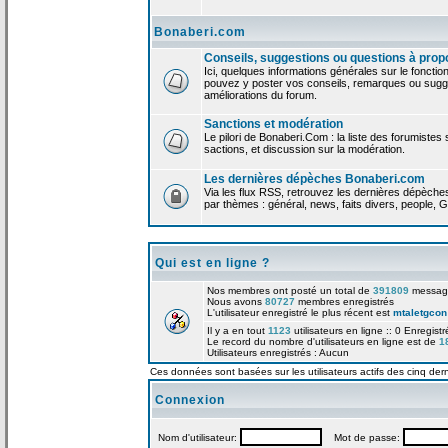
Bonaberi.com
Conseils, suggestions ou questions à prop
Ici, quelques informations générales sur le foncti
pouvez y poster vos conseils, remarques ou sugge
améliorations du forum.
Sanctions et modération
Le pilori de Bonaberi.Com : la liste des forumistes
sactions, et discussion sur la modération.
Les dernières dépèches Bonaberi.com
Via les flux RSS, retrouvez les dernières dépèch
par thèmes : général, news, faits divers, people, G
Qui est en ligne ?
Nos membres ont posté un total de
391809
messag
Nous avons
80727
membres enregistrés
L'utilisateur enregistré le plus récent est
mtaletgcon
Il y a en tout
1123
utilisateurs en ligne :: 0 Enregist
Le record du nombre d'utilisateurs en ligne est de
1
Utilisateurs enregistrés : Aucun
Ces données sont basées sur les utilisateurs actifs des cinq der
Connexion
Nom d'utilisateur:
Mot de passe: