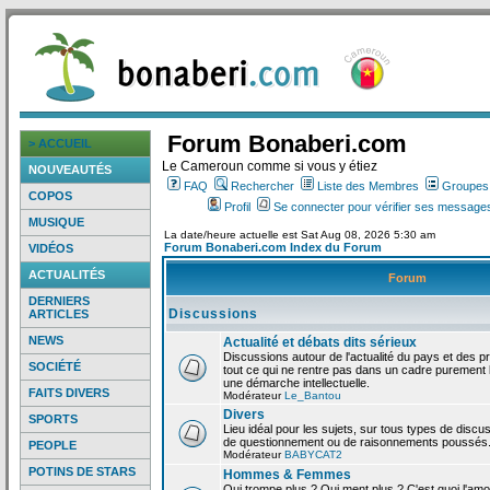
Forum Bonaberi.com
> ACCUEIL
Le Cameroun comme si vous y étiez
NOUVEAUTÉS
FAQ
Rechercher
Liste des Membres
Groupes d
COPOS
Profil
Se connecter pour vérifier ses messages
MUSIQUE
La date/heure actuelle est Sat Aug 08, 2026 5:30 am
Forum Bonaberi.com Index du Forum
VIDÉOS
ACTUALITÉS
Forum
DERNIERS
Discussions
ARTICLES
NEWS
Actualité et débats dits sérieux
Discussions autour de l'actualité du pays et des p
SOCIÉTÉ
tout ce qui ne rentre pas dans un cadre purement l
une démarche intellectuelle.
FAITS DIVERS
Modérateur
Le_Bantou
Divers
SPORTS
Lieu idéal pour les sujets, sur tous types de discus
de questionnement ou de raisonnements poussés
PEOPLE
Modérateur
BABYCAT2
POTINS DE STARS
Hommes & Femmes
Qui trompe plus ? Qui ment plus ? C'est quoi l'am