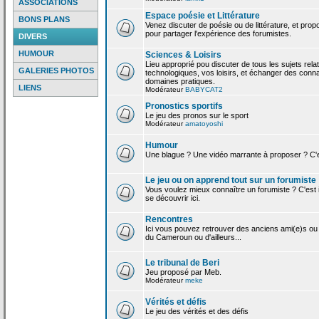
ASSOCIATIONS
Espace poésie et Littérature
BONS PLANS
Venez discuter de poésie ou de littérature, et pro
pour partager l'expérience des forumistes.
DIVERS
HUMOUR
Sciences & Loisirs
Lieu approprié pou discuter de tous les sujets rela
GALERIES PHOTOS
technologiques, vos loisirs, et échanger des conn
domaines pratiques.
LIENS
Modérateur
BABYCAT2
Pronostics sportifs
Le jeu des pronos sur le sport
Modérateur
amatoyoshi
Humour
Une blague ? Une vidéo marrante à proposer ? C'est
Le jeu ou on apprend tout sur un forumiste
Vous voulez mieux connaître un forumiste ? C'est ic
se découvrir ici.
Rencontres
Ici vous pouvez retrouver des anciens ami(e)s ou
du Cameroun ou d'ailleurs...
Le tribunal de Beri
Jeu proposé par Meb.
Modérateur
meke
Vérités et défis
Le jeu des vérités et des défis