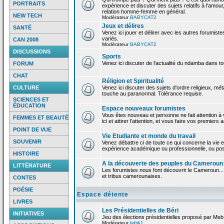
PORTRAITS
expérience et discuter des sujets relatifs à l'amour,
relation homme-femme en général.
NEW TECH
Modérateur
BABYCAT2
Jeux et délires
SANTÉ
Venez ici jouer et délirer avec les autres forumiste
variés.
CAN 2008
Modérateur
BABYCAT2
DISCUSSIONS
Sports
Venez ici discuter de l'actualité du ndamba dans to
FORUM
CHAT
Réligion et Spiritualité
CULTURE
Venez ici discuter des sujets d'ordre religieux, mé
touche au paranormal. Tolérance requise.
SCIENCES ET
ÉDUCATION
Espace nouveaux forumistes
Vous êtes nouveau et personne ne fait attention 
FEMMES ET BEAUTÉ
ici et attirer l'attention, et vous faire vos premiers 
POINT DE VUE
Vie Etudiante et monde du travail
SOUVENIR
Venez débattre ci de toute ce qui concerne la vie e
expérience académique ou professionnelle, ou po
HISTOIRE
A la découverte des peuples du Cameroun
LITTÉRATURE
Les forumistes nous font découvrir le Cameroun...
et tribus camerounaises.
CONTES
POÉSIE
Espace détente
LIVRES
Les Présidentielles de Béri
INITIATIVES
Jeu des élections présidentielles proposé par Meb
Modérateur
lafrik1