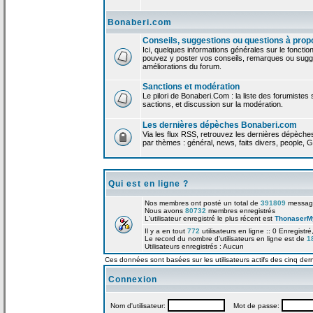
Bonaberi.com
Conseils, suggestions ou questions à prop
Ici, quelques informations générales sur le foncti
pouvez y poster vos conseils, remarques ou sugge
améliorations du forum.
Sanctions et modération
Le pilori de Bonaberi.Com : la liste des forumistes
sactions, et discussion sur la modération.
Les dernières dépèches Bonaberi.com
Via les flux RSS, retrouvez les dernières dépèch
par thèmes : général, news, faits divers, people, G
Qui est en ligne ?
Nos membres ont posté un total de
391809
messag
Nous avons
80732
membres enregistrés
L'utilisateur enregistré le plus récent est
ThonaserM
Il y a en tout
772
utilisateurs en ligne :: 0 Enregistré
Le record du nombre d'utilisateurs en ligne est de
1
Utilisateurs enregistrés : Aucun
Ces données sont basées sur les utilisateurs actifs des cinq der
Connexion
Nom d'utilisateur:
Mot de passe: