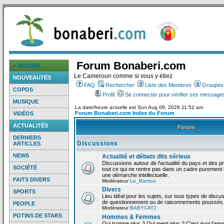
Forum Bonaberi.com
> ACCUEIL
Le Cameroun comme si vous y étiez
NOUVEAUTÉS
FAQ
Rechercher
Liste des Membres
Groupes d
COPOS
Profil
Se connecter pour vérifier ses messages
MUSIQUE
La date/heure actuelle est Sun Aug 09, 2026 11:52 am
Forum Bonaberi.com Index du Forum
VIDÉOS
ACTUALITÉS
Forum
DERNIERS
Discussions
ARTICLES
NEWS
Actualité et débats dits sérieux
Discussions autour de l'actualité du pays et des p
SOCIÉTÉ
tout ce qui ne rentre pas dans un cadre purement l
une démarche intellectuelle.
FAITS DIVERS
Modérateur
Le_Bantou
Divers
SPORTS
Lieu idéal pour les sujets, sur tous types de discus
de questionnement ou de raisonnements poussés
PEOPLE
Modérateur
BABYCAT2
POTINS DE STARS
Hommes & Femmes
Qui trompe plus ? Qui ment plus ? C'est quoi l'am