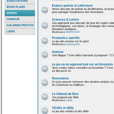
ASSOCIATIONS
Espace poésie et Littérature
BONS PLANS
Venez discuter de poésie ou de littérature, et pro
pour partager l'expérience des forumistes.
DIVERS
HUMOUR
Sciences & Loisirs
Lieu approprié pou discuter de tous les sujets rela
GALERIES PHOTOS
technologiques, vos loisirs, et échanger des conn
domaines pratiques.
LIENS
Modérateur
BABYCAT2
Pronostics sportifs
Le jeu des pronos sur le sport
Modérateur
amatoyoshi
Humour
Une blague ? Une vidéo marrante à proposer ? C'est
Le jeu ou on apprend tout sur un forumiste
Vous voulez mieux connaître un forumiste ? C'est ic
se découvrir ici.
Rencontres
Ici vous pouvez retrouver des anciens ami(e)s ou
du Cameroun ou d'ailleurs...
Le tribunal de Beri
Jeu proposé par Meb.
Modérateur
meke
Vérités et défis
Le jeu des vérités et des défis