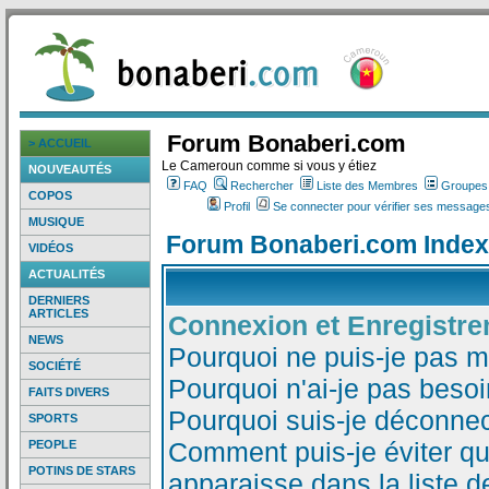
Forum Bonaberi.com
> ACCUEIL
Le Cameroun comme si vous y étiez
NOUVEAUTÉS
FAQ
Rechercher
Liste des Membres
Groupes d
COPOS
Profil
Se connecter pour vérifier ses messages
MUSIQUE
Forum Bonaberi.com Index
VIDÉOS
ACTUALITÉS
DERNIERS
ARTICLES
Connexion et Enregistr
NEWS
Pourquoi ne puis-je pas 
SOCIÉTÉ
Pourquoi n'ai-je pas besoi
FAITS DIVERS
Pourquoi suis-je déconne
SPORTS
Comment puis-je éviter qu
PEOPLE
POTINS DE STARS
apparaisse dans la liste de