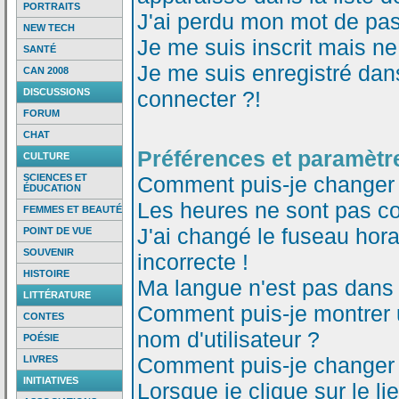
PORTRAITS
J'ai perdu mon mot de pas
NEW TECH
Je me suis inscrit mais n
SANTÉ
Je me suis enregistré dan
CAN 2008
DISCUSSIONS
connecter ?!
FORUM
CHAT
Préférences et paramètre
CULTURE
SCIENCES ET
Comment puis-je changer
ÉDUCATION
Les heures ne sont pas co
FEMMES ET BEAUTÉ
J'ai changé le fuseau horai
POINT DE VUE
SOUVENIR
incorrecte !
HISTOIRE
Ma langue n'est pas dans l
LITTÉRATURE
Comment puis-je montrer
CONTES
nom d'utilisateur ?
POÉSIE
Comment puis-je changer
LIVRES
INITIATIVES
Lorsque je clique sur le li