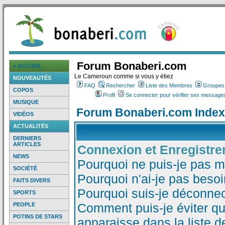
Forum Bonaberi.com
> ACCUEIL
Le Cameroun comme si vous y étiez
NOUVEAUTÉS
FAQ
Rechercher
Liste des Membres
Groupes d
COPOS
Profil
Se connecter pour vérifier ses messages
MUSIQUE
Forum Bonaberi.com Index
VIDÉOS
ACTUALITÉS
DERNIERS
ARTICLES
Connexion et Enregistr
NEWS
Pourquoi ne puis-je pas 
SOCIÉTÉ
Pourquoi n'ai-je pas besoi
FAITS DIVERS
Pourquoi suis-je déconne
SPORTS
Comment puis-je éviter qu
PEOPLE
POTINS DE STARS
apparaisse dans la liste de