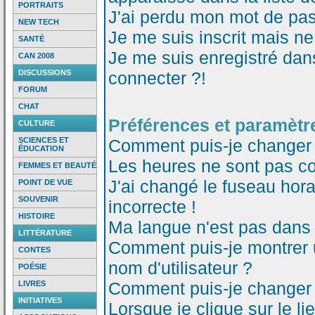
PORTRAITS
J'ai perdu mon mot de pas
NEW TECH
Je me suis inscrit mais n
SANTÉ
Je me suis enregistré dan
CAN 2008
DISCUSSIONS
connecter ?!
FORUM
CHAT
Préférences et paramètre
CULTURE
SCIENCES ET
Comment puis-je changer
ÉDUCATION
Les heures ne sont pas co
FEMMES ET BEAUTÉ
J'ai changé le fuseau horai
POINT DE VUE
SOUVENIR
incorrecte !
HISTOIRE
Ma langue n'est pas dans l
LITTÉRATURE
Comment puis-je montrer
CONTES
nom d'utilisateur ?
POÉSIE
Comment puis-je changer
LIVRES
INITIATIVES
Lorsque je clique sur le li