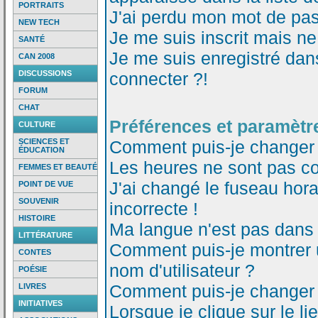
PORTRAITS
J'ai perdu mon mot de pas
NEW TECH
Je me suis inscrit mais n
SANTÉ
Je me suis enregistré dan
CAN 2008
DISCUSSIONS
connecter ?!
FORUM
CHAT
Préférences et paramètre
CULTURE
SCIENCES ET
Comment puis-je changer
ÉDUCATION
Les heures ne sont pas co
FEMMES ET BEAUTÉ
J'ai changé le fuseau horai
POINT DE VUE
SOUVENIR
incorrecte !
HISTOIRE
Ma langue n'est pas dans l
LITTÉRATURE
Comment puis-je montrer
CONTES
nom d'utilisateur ?
POÉSIE
Comment puis-je changer
LIVRES
INITIATIVES
Lorsque je clique sur le li