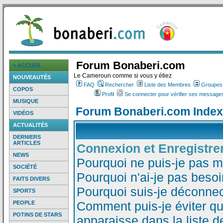
Forum Bonaberi.com
> ACCUEIL
Le Cameroun comme si vous y étiez
NOUVEAUTÉS
FAQ
Rechercher
Liste des Membres
Groupes d
COPOS
Profil
Se connecter pour vérifier ses messages
MUSIQUE
Forum Bonaberi.com Index
VIDÉOS
ACTUALITÉS
DERNIERS
ARTICLES
Connexion et Enregistr
NEWS
Pourquoi ne puis-je pas 
SOCIÉTÉ
Pourquoi n'ai-je pas besoi
FAITS DIVERS
Pourquoi suis-je déconne
SPORTS
Comment puis-je éviter qu
PEOPLE
POTINS DE STARS
apparaisse dans la liste de