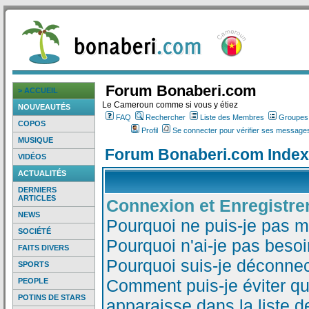
Forum Bonaberi.com
> ACCUEIL
Le Cameroun comme si vous y étiez
NOUVEAUTÉS
FAQ
Rechercher
Liste des Membres
Groupes d
COPOS
Profil
Se connecter pour vérifier ses messages
MUSIQUE
Forum Bonaberi.com Index
VIDÉOS
ACTUALITÉS
DERNIERS
ARTICLES
Connexion et Enregistr
NEWS
Pourquoi ne puis-je pas 
SOCIÉTÉ
Pourquoi n'ai-je pas besoi
FAITS DIVERS
Pourquoi suis-je déconne
SPORTS
Comment puis-je éviter qu
PEOPLE
POTINS DE STARS
apparaisse dans la liste de