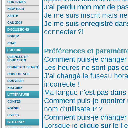
PORTRAITS
J'ai perdu mon mot de pas
NEW TECH
Je me suis inscrit mais n
SANTÉ
Je me suis enregistré dan
CAN 2008
DISCUSSIONS
connecter ?!
FORUM
CHAT
Préférences et paramètre
CULTURE
SCIENCES ET
Comment puis-je changer
ÉDUCATION
Les heures ne sont pas co
FEMMES ET BEAUTÉ
J'ai changé le fuseau horai
POINT DE VUE
SOUVENIR
incorrecte !
HISTOIRE
Ma langue n'est pas dans l
LITTÉRATURE
Comment puis-je montrer
CONTES
nom d'utilisateur ?
POÉSIE
Comment puis-je changer
LIVRES
INITIATIVES
Lorsque je clique sur le li