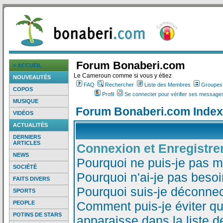
Forum Bonaberi.com
> ACCUEIL
Le Cameroun comme si vous y étiez
NOUVEAUTÉS
FAQ
Rechercher
Liste des Membres
Groupes d
COPOS
Profil
Se connecter pour vérifier ses messages
MUSIQUE
Forum Bonaberi.com Index
VIDÉOS
ACTUALITÉS
DERNIERS
ARTICLES
Connexion et Enregistr
NEWS
Pourquoi ne puis-je pas 
SOCIÉTÉ
Pourquoi n'ai-je pas besoi
FAITS DIVERS
Pourquoi suis-je déconne
SPORTS
Comment puis-je éviter qu
PEOPLE
POTINS DE STARS
apparaisse dans la liste de