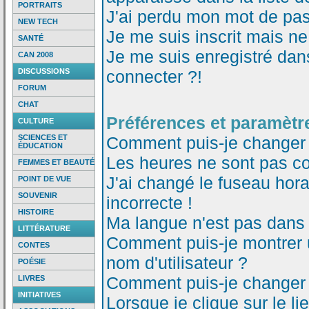
PORTRAITS
J'ai perdu mon mot de pas
NEW TECH
Je me suis inscrit mais n
SANTÉ
Je me suis enregistré dan
CAN 2008
DISCUSSIONS
connecter ?!
FORUM
CHAT
Préférences et paramètre
CULTURE
SCIENCES ET
Comment puis-je changer
ÉDUCATION
Les heures ne sont pas co
FEMMES ET BEAUTÉ
J'ai changé le fuseau horai
POINT DE VUE
SOUVENIR
incorrecte !
HISTOIRE
Ma langue n'est pas dans l
LITTÉRATURE
Comment puis-je montrer
CONTES
nom d'utilisateur ?
POÉSIE
Comment puis-je changer
LIVRES
INITIATIVES
Lorsque je clique sur le li