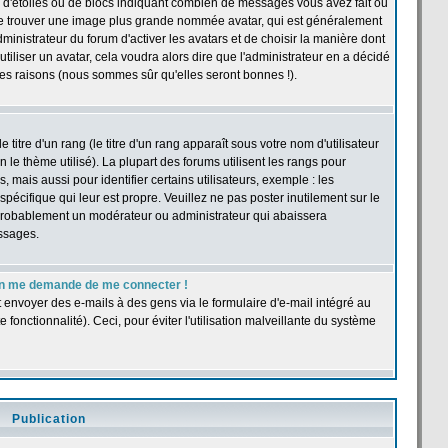
 d'étoiles ou de blocs indiquant combien de messages vous avez fait ou
t se trouver une image plus grande nommée avatar, qui est généralement
dministrateur du forum d'activer les avatars et de choisir la manière dont
tiliser un avatar, cela voudra alors dire que l'administrateur en a décidé
les raisons (nous sommes sûr qu'elles seront bonnes !).
itre d'un rang (le titre d'un rang apparaît sous votre nom d'utilisateur
n le thème utilisé). La plupart des forums utilisent les rangs pour
ais aussi pour identifier certains utilisateurs, exemple : les
pécifique qui leur est propre. Veuillez ne pas poster inutilement sur le
 probablement un modérateur ou administrateur qui abaissera
ssages.
r, on me demande de me connecter !
t envoyer des e-mails à des gens via le formulaire d'e-mail intégré au
e fonctionnalité). Ceci, pour éviter l'utilisation malveillante du système
Publication