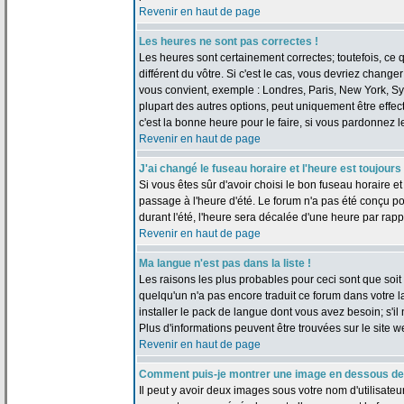
Revenir en haut de page
Les heures ne sont pas correctes !
Les heures sont certainement correctes; toutefois, ce
différent du vôtre. Si c'est le cas, vous devriez change
vous convient, exemple : Londres, Paris, New York, Sy
plupart des autres options, peut uniquement être effect
c'est la bonne heure pour le faire, si vous pardonnez l
Revenir en haut de page
J'ai changé le fuseau horaire et l'heure est toujours
Si vous êtes sûr d'avoir choisi le bon fuseau horaire et
passage à l'heure d'été. Le forum n'a pas été conçu pou
durant l'été, l'heure sera décalée d'une heure par rappo
Revenir en haut de page
Ma langue n'est pas dans la liste !
Les raisons les plus probables pour ceci sont que soit l
quelqu'un n'a pas encore traduit ce forum dans votre 
installer le pack de langue dont vous avez besoin; s'il 
Plus d'informations peuvent être trouvées sur le site 
Revenir en haut de page
Comment puis-je montrer une image en dessous de 
Il peut y avoir deux images sous votre nom d'utilisate