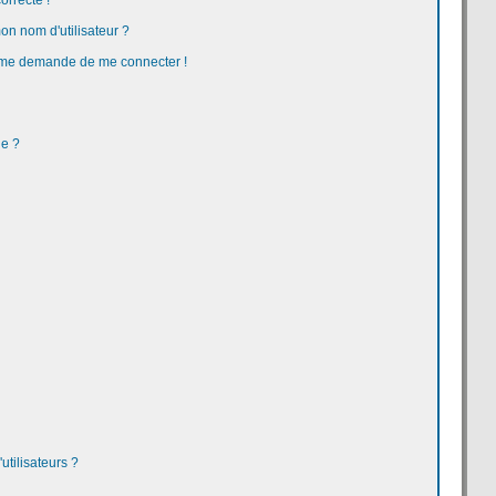
orrecte !
n nom d'utilisateur ?
 on me demande de me connecter !
ge ?
tilisateurs ?