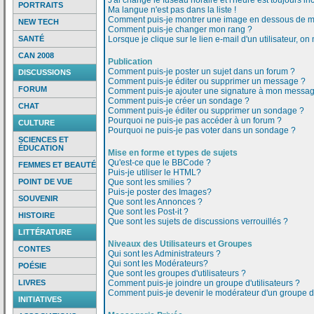
J'ai changé le fuseau horaire et l'heure est toujours inc
PORTRAITS
Ma langue n'est pas dans la liste !
Comment puis-je montrer une image en dessous de mo
NEW TECH
Comment puis-je changer mon rang ?
SANTÉ
Lorsque je clique sur le lien e-mail d'un utilisateur,
CAN 2008
Publication
Comment puis-je poster un sujet dans un forum ?
DISCUSSIONS
Comment puis-je éditer ou supprimer un message ?
FORUM
Comment puis-je ajouter une signature à mon messa
Comment puis-je créer un sondage ?
CHAT
Comment puis-je éditer ou supprimer un sondage ?
Pourquoi ne puis-je pas accéder à un forum ?
CULTURE
Pourquoi ne puis-je pas voter dans un sondage ?
SCIENCES ET
ÉDUCATION
Mise en forme et types de sujets
Qu'est-ce que le BBCode ?
FEMMES ET BEAUTÉ
Puis-je utiliser le HTML?
POINT DE VUE
Que sont les smilies ?
Puis-je poster des Images?
SOUVENIR
Que sont les Annonces ?
Que sont les Post-it ?
HISTOIRE
Que sont les sujets de discussions verrouillés ?
LITTÉRATURE
Niveaux des Utilisateurs et Groupes
CONTES
Qui sont les Administrateurs ?
Qui sont les Modérateurs?
POÉSIE
Que sont les groupes d'utilisateurs ?
LIVRES
Comment puis-je joindre un groupe d'utilisateurs ?
Comment puis-je devenir le modérateur d'un groupe d'u
INITIATIVES