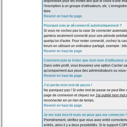
disponibles pour les invités tels que le choix d'une im
l'inscription à un groupe d'utilisateurs, etc. L'enreg
faire.
Revenir en haut de page
Pourquoi suis-je déconnecté automatiquement ?
Si vous ne cochez pas la case
Se connecter automati
gardera seulement connecté pour une période préétabli
quelqu'un d'autre. Pour rester connecté, cochez la c
forum en utilisant un ordinateur partagé, exemple : bibl
Revenir en haut de page
Comment puis-je éviter que mon nom d'utilisateur app
Dans votre profil, vous trouverez une option
Cacher sa
qu'uniquement aux yeux des administrateurs ou vous-
Revenir en haut de page
J'ai perdu mon mot de passe !
Ne paniquez pas ! Si votre mot de passe ne peut être retr
page de connexion et cliquez sur
J'ai oublié mon mot
reconnecter en un rien de temps.
Revenir en haut de page
Je me suis inscrit mais ne peux pas me connecter !
Premièrement, vérifiez que vous avez entré correctemen
entrés, alors il y a deux possibilités. Si le support CO