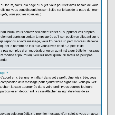
e du forum, soit sur la page du sujet. Vous pourriez avoir besoin de vous
oits qui vous sont disponibles sont listés sur le bas de la page du forum
jets, vous pouvez voter, etc.
)
?
ur du forum, vous pouvez seulement éditer ou supprimer vos propres
ement après un certain temps après qu'il soit posté) en cliquant sur le
jà répondu à votre message, vous trouverez un petit morceau de texte
quant le nombre de fois que vous l'avez édité. Ce petit texte
îtra pas non plus si un modérateur ou un administrateur édite le message
nt modifié et pourquoi). Veuillez noter qu'un utilisateur ne peut pas
pondu.
sage ?
abord en créer une, en allant dans votre profil. Une fois créée, vous
a composition d'un message pour ajouter votre signature. Vous pouvez
cochant la case appropriée dans votre profil (vous pourrez toujours
articulier en décochant la case Attacher sa signature lors de sa
ouveau sujet (ou éditez le premier message d'un sujet, si vous en avez