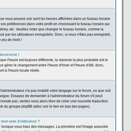
 que vous pouvez voir sont les heures affichées dans un fuseau horaire
r vos préférences dans votre profil en choisissant le fuseau horaire qui
dney, etc. Veuillez noter que changer le fuseau horaire, comme la
ué par les utilisateurs enregistrés. Donc, si vous n'êtes pas enregistré,
e jeu de mots !
 incorrecte !
 que l'heure est toujours différente, la réponse la plus probable est le
r gérer le changement entre l'heure d'hiver et l'heure d'été; donc,
rt à l'heure locale réelle.
'administrateur n'a pas installé votre langage sur le forum, ou que soit
langue. Essayez de demander à l'administrateur du forum s'il peut
n'existe pas, sentez-vous alors libre de créer une nouvelle traduction.
web du groupe phpBB (allez voir le lien en bas des pages).
mon nom d'utilisateur ?
ur lorsque vous lisez des messages. La première est l'image associée