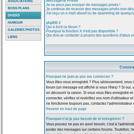
Messagerie Privée
ASSOCIATIONS
Je ne peux pas envoyer de messages privés !
BONS PLANS
Je continue de recevoir des messages privés non-dési
J'ai reçu un e-mail abusif ou de spamming de quelqu'u
DIVERS
HUMOUR
phpBB 2
Qui a écrit ce forum ?
GALERIES PHOTOS
Pourquoi la fonction X n'est pas disponible ?
Qui dois-je contacter à propos des questions d'abus ou 
LIENS
Connex
Pourquoi ne puis-je pas me connecter ?
Vous êtes-vous enregistré ? Plus sérieusement, vous 
forum (un message est affiché si vous l'êtes) ? Si oui
en découvrir la raison. Si vous vous êtes enregistré 
connecter, vérifiez et revérifiez vos nom d'utilisateur 
ne fonctionne toujours pas, contactez l'administrateur d
Revenir en haut de page
Pourquoi n'ai-je pas besoin de m'enregistrer ?
Vous pouvez ne pas en avoir besoin; c'est à l'adminis
poster des messages sur certains forums. Toutefois, l