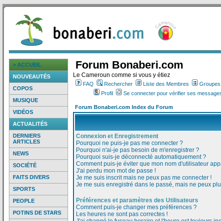
Forum Bonaberi.com
> ACCUEIL
Le Cameroun comme si vous y étiez
NOUVEAUTÉS
FAQ
Rechercher
Liste des Membres
Groupes d
COPOS
Profil
Se connecter pour vérifier ses messages
MUSIQUE
Forum Bonaberi.com Index du Forum
VIDÉOS
ACTUALITÉS
DERNIERS
Connexion et Enregistrement
ARTICLES
Pourquoi ne puis-je pas me connecter ?
Pourquoi n'ai-je pas besoin de m'enregistrer ?
NEWS
Pourquoi suis-je déconnecté automatiquement ?
Comment puis-je éviter que mon nom d'utilisateur appar
SOCIÉTÉ
J'ai perdu mon mot de passe !
FAITS DIVERS
Je me suis inscrit mais ne peux pas me connecter !
Je me suis enregistré dans le passé, mais ne peux pl
SPORTS
Préférences et paramètres des Utilisateurs
PEOPLE
Comment puis-je changer mes préférences ?
POTINS DE STARS
Les heures ne sont pas correctes !