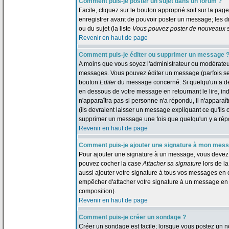
Comment puis-je poster un sujet dans un forum ?
Facile, cliquez sur le bouton approprié soit sur la pag
enregistrer avant de pouvoir poster un message; les dr
ou du sujet (la liste
Vous pouvez poster de nouveaux su
Revenir en haut de page
Comment puis-je éditer ou supprimer un message 
A moins que vous soyez l'administrateur ou modérate
messages. Vous pouvez éditer un message (parfois seul
bouton
Editer
du message concerné. Si quelqu'un a dé
en dessous de votre message en retournant le lire, indi
n'apparaîtra pas si personne n'a répondu, il n'appara
(ils devraient laisser un message expliquant ce qu'ils o
supprimer un message une fois que quelqu'un y a ré
Revenir en haut de page
Comment puis-je ajouter une signature à mon mes
Pour ajouter une signature à un message, vous devez d'
pouvez cocher la case
Attacher sa signature
lors de l
aussi ajouter votre signature à tous vos messages en 
empêcher d'attacher votre signature à un message en p
composition).
Revenir en haut de page
Comment puis-je créer un sondage ?
Créer un sondage est facile; lorsque vous postez un n