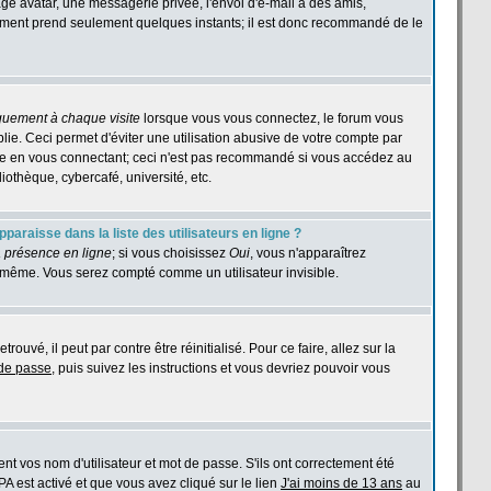
age avatar, une messagerie privée, l'envoi d'e-mail à des amis,
istrement prend seulement quelques instants; il est donc recommandé de le
quement à chaque visite
lorsque vous vous connectez, le forum vous
e. Ceci permet d'éviter une utilisation abusive de votre compte par
ase en vous connectant; ceci n'est pas recommandé si vous accédez au
iothèque, cybercafé, université, etc.
araisse dans la liste des utilisateurs en ligne ?
 présence en ligne
; si vous choisissez
Oui
, vous n'apparaîtrez
même. Vous serez compté comme un utilisateur invisible.
ouvé, il peut par contre être réinitialisé. Pour ce faire, allez sur la
 de passe
, puis suivez les instructions et vous devriez pouvoir vous
t vos nom d'utilisateur et mot de passe. S'ils ont correctement été
PPA est activé et que vous avez cliqué sur le lien
J'ai moins de 13 ans
au